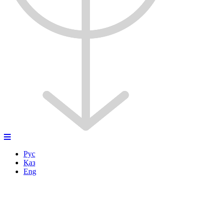
Рус
Қаз
Eng