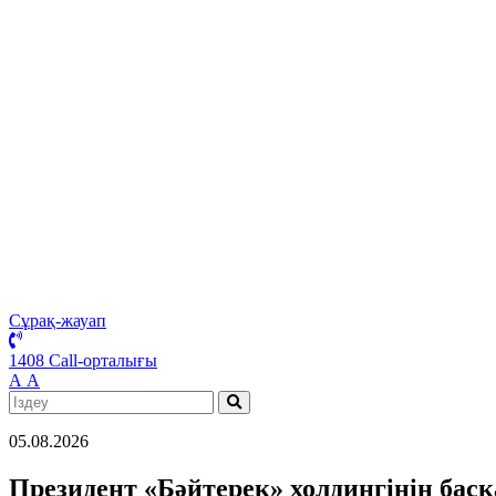
Сұрақ-жауап
1408 Call-орталығы
А
А
05.08.2026
Президент «Бәйтерек» холдингінің бас