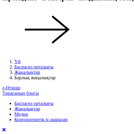
Үй
Баспасөз орталығы
Жаңалықтар
Барлық жаңалықтар
е-Өтініш
Төрағаның блогы
Баспасөз орталығы
Жаңалықтар
Медиа
Корпоративтік іс-шаралар