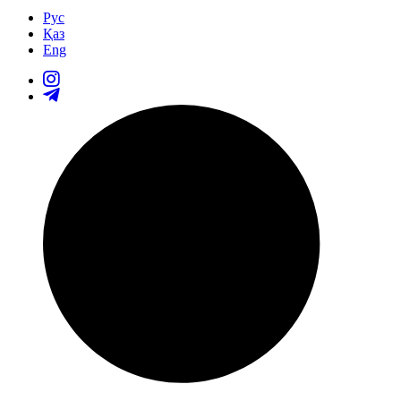
Рус
Қаз
Eng