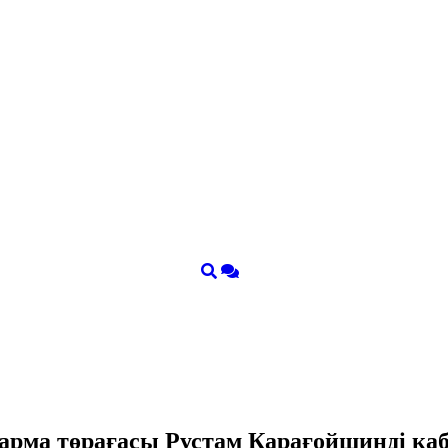
қарма төрағасы Рустам Қарағойшинді қ