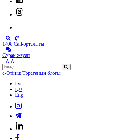
1408 Call-орталығы
Сұрақ-жауап
А
А
е-Өтініш
Төрағаның блогы
Рус
Қаз
Eng