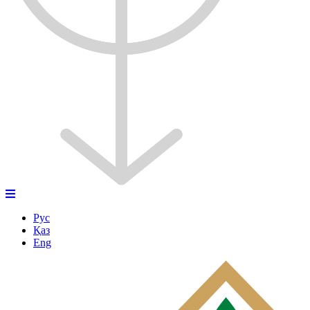
Рус
Қаз
Eng