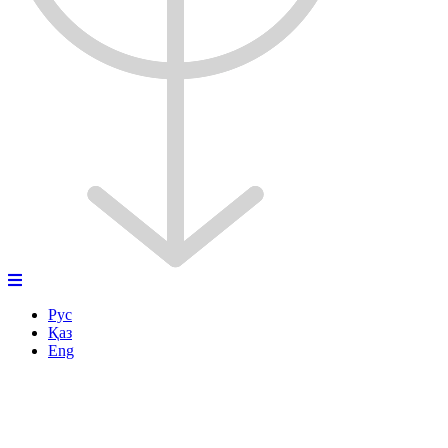
Рус
Қаз
Eng