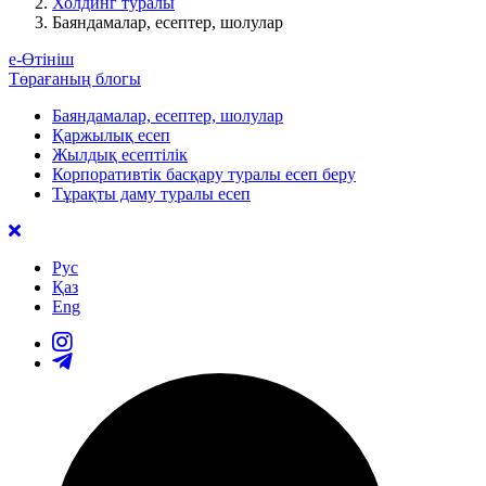
Холдинг туралы
Баяндамалар, есептер, шолулар
е-Өтініш
Төрағаның блогы
Баяндамалар, есептер, шолулар
Қаржылық есеп
Жылдық есептілік
Корпоративтік басқару туралы есеп беру
Тұрақты даму туралы есеп
Рус
Қаз
Eng