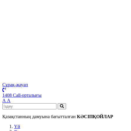
Сұрақ-жауап
1408 Call-орталығы
А
А
Қазақстанның дамуына бағытталған
КӘСІПҚОЙЛАР
Үй