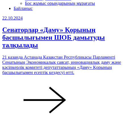
Бос жұмыс орындарының мұрағаты
Байланыс
22.10.2024
Сенаторлар «Даму» Қорының
басшылығымен ШОБ дамытуды
талқылады
21 қазанда Астанада Қазақстан Республикасы Парламенті
Сенатының Экономикалық саясат, инновациялық даму және
кәсіпкерлік комитеті депутаттарының «Даму» Қорының
басшылығымен есептік кездесуі өтті.