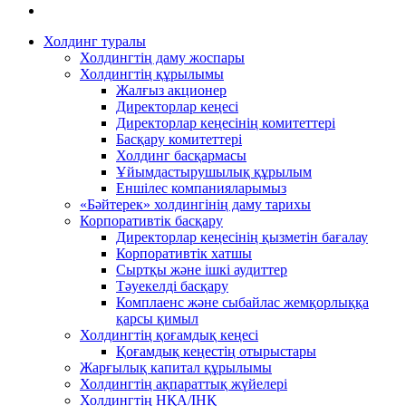
Холдинг туралы
Холдингтің даму жоспары
Холдингтің құрылымы
Жалғыз акционер
Директорлар кеңесі
Директорлар кеңесінің комитеттері
Басқару комитеттері
Холдинг басқармасы
Ұйымдастырушылық құрылым
Еншілес компанияларымыз
«Бәйтерек» холдингінің даму тарихы
Корпоративтік басқару
Директорлар кеңесінің қызметін бағалау
Корпоративтік хатшы
Сыртқы және ішкі аудиттер
Тәуекелді басқару
Комплаенс және сыбайлас жемқорлыққа
қарсы қимыл
Холдингтің қоғамдық кеңесі
Қоғамдық кеңестің отырыстары
Жарғылық капитал құрылымы
Холдингтің ақпараттық жүйелері
Холдингтің НҚА/ІНҚ