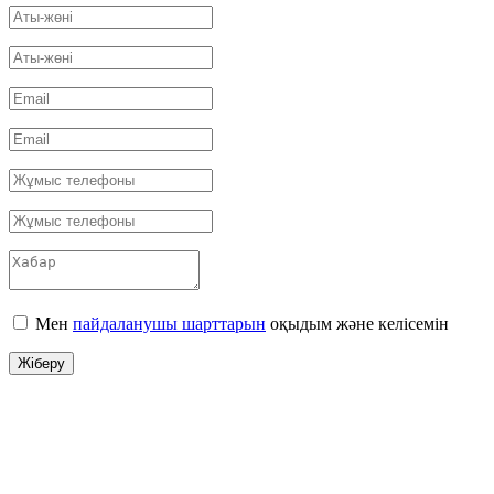
Мен
пайдаланушы шарттарын
оқыдым және келісемін
Жіберу