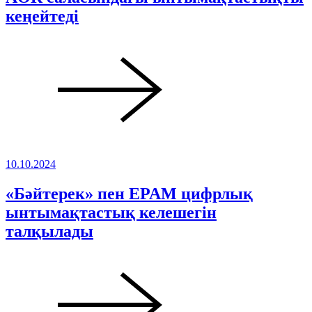
кеңейтеді
10.10.2024
«Бәйтерек» пен EPAM цифрлық
ынтымақтастық келешегін
талқылады