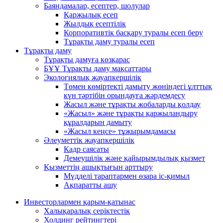
Баяндамалар, есептер, шолулар
Қаржылық есеп
Жылдық есептілік
Корпоративтік басқару туралы есеп беру
Тұрақты даму туралы есеп
Тұрақты даму
Тұрақты дамуға көзқарас
БҰҰ Тұрақты даму мақсаттары
Экологиялық жауапкершілік
Төмен көміртекті дамыту жөніндегі ұлттық
күн тәртібін орындауға жәрдемдесу
Жасыл және тұрақты жобаларды қолдау
«Жасыл» және тұрақты қаржыландыру
құралдарын дамыту
«Жасыл кеңсе» тұжырымдамасы
Әлеуметтік жауапкершілік
Кадр саясаты
Демеушілік және қайырымдылық қызмет
Қызметтің ашықтығын арттыру
Мүдделі тараптармен өзара іс-қимыл
Ақпаратты ашу
Инвесторлармен қарым-қатынас
Халықаралық серіктестік
Холдинг рейтингтері