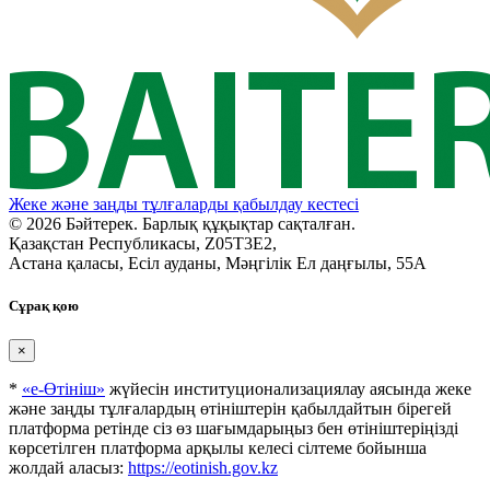
Жеке және заңды тұлғаларды қабылдау кестесі
© 2026 Бәйтерек. Барлық құқықтар сақталған.
Қазақстан Республикасы, Z05T3E2,
Астана қаласы, Есіл ауданы, Мәңгілік Ел даңғылы, 55А
Сұрақ қою
×
*
«е-Өтініш»
жүйесін институционализациялау аясында жеке
және заңды тұлғалардың өтініштерін қабылдайтын бірегей
платформа ретінде сіз өз шағымдарыңыз бен өтініштеріңізді
көрсетілген платформа арқылы келесі сілтеме бойынша
жолдай аласыз:
https://eotinish.gov.kz