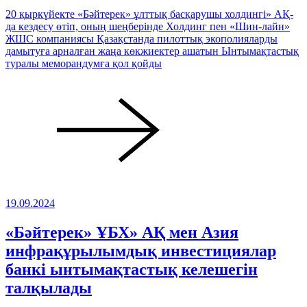
20 қыркүйекте «Бәйтерек» ұлттық басқарушы холдингі» АҚ-
да кездесу өтіп, оның шеңберінде Холдинг пен «Шин-лайн»
ЖШС компаниясы Қазақстанда пилоттық экополияларды
дамытуға арналған жаңа көкжиектер ашатын Ынтымақтастық
туралы меморандумға қол қойды
19.09.2024
«Бәйтерек» ҰБХ» АҚ мен Азия
инфрақұрылымдық инвестициялар
банкі ынтымақтастық келешегін
талқылады