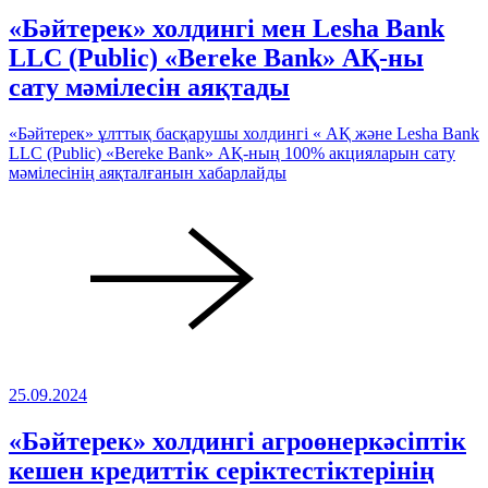
«Бәйтерек» холдингі мен Lesha Bank
LLC (Public) «Bereke Bank» АҚ-ны
сату мәмілесін аяқтады
«Бәйтерек» ұлттық басқарушы холдингі « АҚ және Lesha Bank
LLC (Public) «Bereke Bank» АҚ-ның 100% акцияларын сату
мәмілесінің аяқталғанын хабарлайды
25.09.2024
«Бәйтерек» холдингі агроөнеркәсіптік
кешен кредиттік серіктестіктерінің