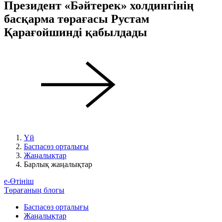
Президент «Бәйтерек» холдингінің
басқарма төрағасы Рустам
Қарағойшинді қабылдады
Үй
Баспасөз орталығы
Жаңалықтар
Барлық жаңалықтар
е-Өтініш
Төрағаның блогы
Баспасөз орталығы
Жаңалықтар