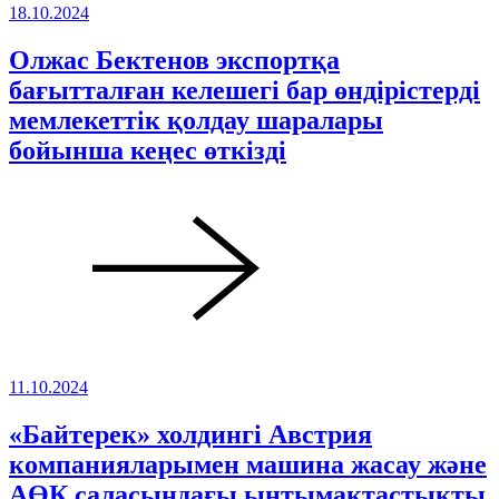
18.10.2024
Олжас Бектенов экспортқа
бағытталған келешегі бар өндірістерді
мемлекеттік қолдау шаралары
бойынша кеңес өткізді
11.10.2024
«Байтерек» холдингі Австрия
компанияларымен машина жасау және
АӨК саласындағы ынтымақтастықты