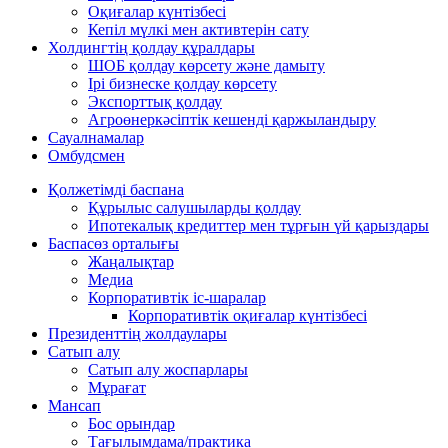
Оқиғалар күнтізбесі
Кепіл мүлкі мен активтерін сату
Холдингтің қолдау құралдары
ШОБ қолдау көрсету және дамыту
Ірі бизнеске қолдау көрсету
Экспорттық қолдау
Агроөнеркәсіптік кешенді қаржыландыру
Сауалнамалар
Омбудсмен
Қолжетімді баспана
Құрылыс салушыларды қолдау
Ипотекалық кредиттер мен тұрғын үй қарыздары
Баспасөз орталығы
Жаңалықтар
Медиа
Корпоративтік іс-шаралар
Корпоративтік оқиғалар күнтізбесі
Президенттің жолдаулары
Сатып алу
Сатып алу жоспарлары
Мұрағат
Мансап
Бос орындар
Тағылымдама/практика