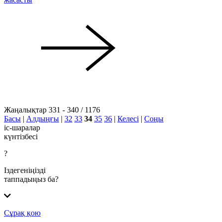
Жаңалықтар 331 - 340 / 1176
Басы
|
Алдыңғы
|
32
33
34
35
36
|
Келесі
|
Соңы
іс-шаралар
күнтізбесі
?
Іздегеніңізді
таппадыңыз ба?
Сұрақ қою