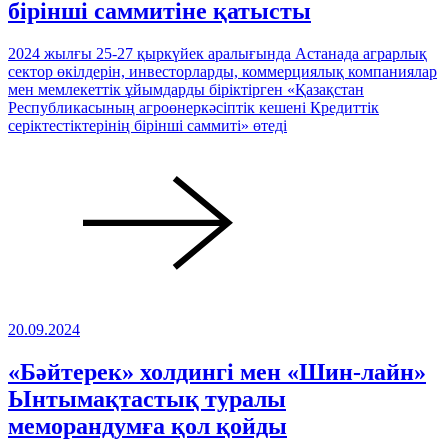
бірінші саммитіне қатысты
2024 жылғы 25-27 қыркүйек аралығында Астанада аграрлық
сектор өкілдерін, инвесторларды, коммерциялық компаниялар
мен мемлекеттік ұйымдарды біріктірген «Қазақстан
Республикасының агроөнеркәсіптік кешені Кредиттік
серіктестіктерінің бірінші саммиті» өтеді
20.09.2024
«Бәйтерек» холдингі мен «Шин-лайн»
Ынтымақтастық туралы
меморандумға қол қойды