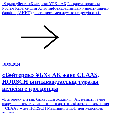
19 қыркүйекте «Бәйтерек» ҰБХ» АҚ Басқарма төрағасы
Рустам Карагойшин Азия инфрақұрылымдық инвестициялар
банкінің (АИИБ) делегациясымен жұмыс кездесуін өткізді
18.09.2024
«Бәйтерек» ҰБХ» АҚ және CLAAS,
HORSCH ынтымақтастық туралы
келісімге қол қойды
«Бәйтерек» ұлттық басқарушы холдингі» АҚ немістің ауыл
шаруашылығы техникасын шығаратын екі жетекші компания
– CLAAS және HORSCH Maschinen GmbH-пен келісімдер
жасасты