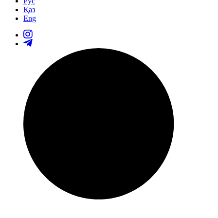
Рус
Қаз
Eng