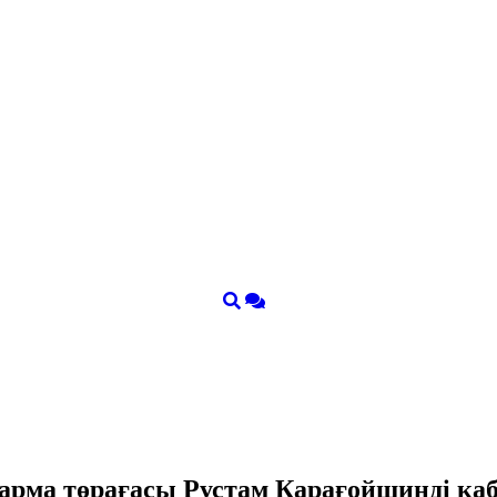
қарма төрағасы Рустам Қарағойшинді қ