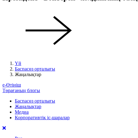
Үй
Баспасөз орталығы
Жаңалықтар
е-Өтініш
Төрағаның блогы
Баспасөз орталығы
Жаңалықтар
Медиа
Корпоративтік іс-шаралар