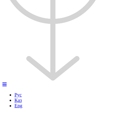
Рус
Қаз
Eng