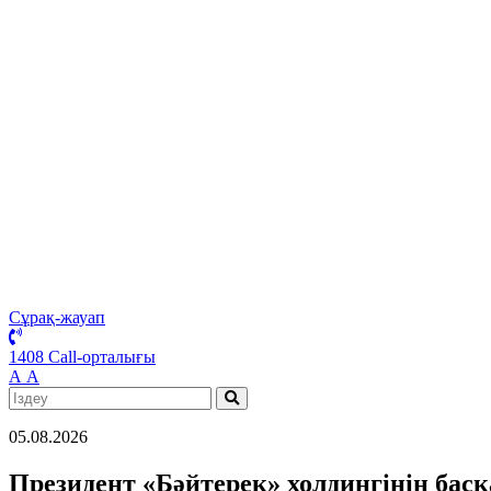
Сұрақ-жауап
1408 Call-орталығы
А
А
05.08.2026
Президент «Бәйтерек» холдингінің бас