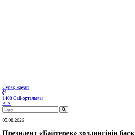
Сұрақ-жауап
1408 Call-орталығы
А
А
05.08.2026
Президент «Бәйтерек» холдингінің бас