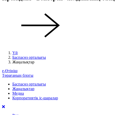
Үй
Баспасөз орталығы
Жаңалықтар
е-Өтініш
Төрағаның блогы
Баспасөз орталығы
Жаңалықтар
Медиа
Корпоративтік іс-шаралар