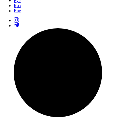
Рус
Қаз
Eng