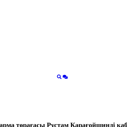
қарма төрағасы Рустам Қарағойшинді қ