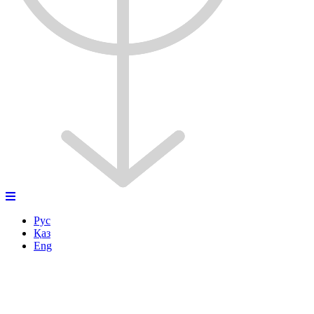
Рус
Қаз
Eng