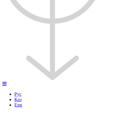
Рус
Қаз
Eng