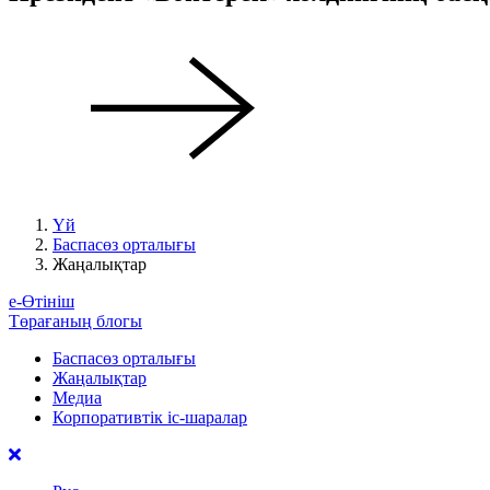
Үй
Баспасөз орталығы
Жаңалықтар
е-Өтініш
Төрағаның блогы
Баспасөз орталығы
Жаңалықтар
Медиа
Корпоративтік іс-шаралар