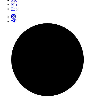
Рус
Қаз
Eng