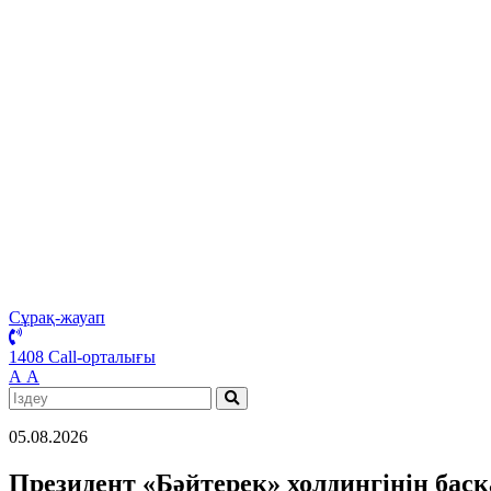
Сұрақ-жауап
1408 Call-орталығы
А
А
05.08.2026
Президент «Бәйтерек» холдингінің бас