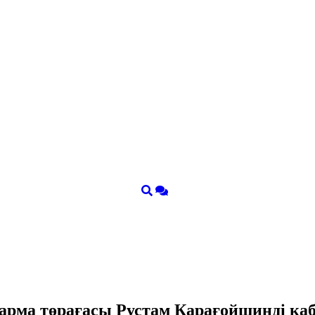
қарма төрағасы Рустам Қарағойшинді қ