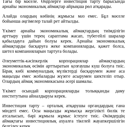
Тағы бір мәселе. Өңірлерге инвестиция тарту барысында
арнайы экономикалық аймақтар айрықша рөл атқарады.
Алайда олардың көбінің жұмысы мәз емес. Бұл мәселе
бойынша әңгімелер талай рет айтылды.
Үкімет арнайы экономикалық аймақтардың тиімділігін
арттыру үшін терең сараптама жасап, түбегейлі шаралар
қабылдауға дайын болуы керек. Арнайы экономикалық
аймақтарды басқаруға жеке компанияларды, қажет болса,
шетел компанияларын тартуға болады.
Әлеуметтік-кәсіпкерлік корпорациялар аймақтардың
экономикалық өсімін арттыратын қозғаушы күш болуға тиіс.
Бірақ көбі коммуналдық мүліктерді басқарумен және аса
маңызды емес жобаларды жүзеге асырумен шектеліп отыр.
Олардың аймақ экономикасына әсері шамалы.
Үкімет осындай корпорацияларды толыққанды даму
институтына айналдыруы керек.
Инвестиция тарту – орталық атқарушы органдардың ғана
міндеті емес. Осы маңызды жұмысқа жергілікті билік те
атсалысып, бәрі жұмыла жұмыс істеуге тиіс. Әкімдердің
аймақтағы инвестициялық ахуалға тікелей жауапкершілігін
белгілеу керек.