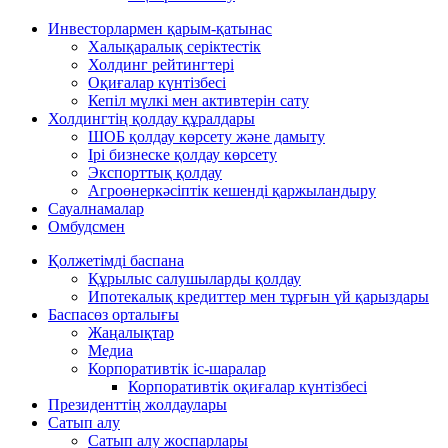
Инвесторлармен қарым-қатынас
Халықаралық серіктестік
Холдинг рейтингтері
Оқиғалар күнтізбесі
Кепіл мүлкі мен активтерін сату
Холдингтің қолдау құралдары
ШОБ қолдау көрсету және дамыту
Ірі бизнеске қолдау көрсету
Экспорттық қолдау
Агроөнеркәсіптік кешенді қаржыландыру
Сауалнамалар
Омбудсмен
Қолжетімді баспана
Құрылыс салушыларды қолдау
Ипотекалық кредиттер мен тұрғын үй қарыздары
Баспасөз орталығы
Жаңалықтар
Медиа
Корпоративтік іс-шаралар
Корпоративтік оқиғалар күнтізбесі
Президенттің жолдаулары
Сатып алу
Сатып алу жоспарлары