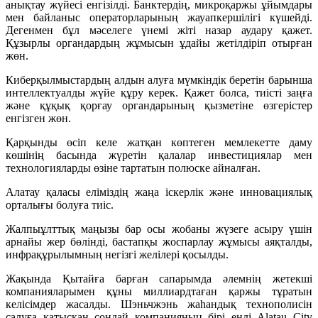
анықтау жүйесі енгізілді. Банктердің, микроқаржы ұйымдары
мен байланыс операторларының жауапкершілігі күшейді.
Дегенмен бұл мәселеге үнемі жіті назар аудару қажет.
Құзырлы органдардың жұмысын ұдайы жетілдіріп отырған
жөн.
Киберқылмыстардың алдын алуға мүмкіндік беретін барынша
интеллектуалды жүйе құру керек. Қажет болса, тиісті заңға
және құқық қорғау органдарының қызметіне өзгерістер
енгізген жөн.
Қарқынды өсіп келе жатқан көптеген мемлекетте даму
көшінің басында жүретін қалалар инвестициялар мен
технологияларды өзіне тартатын полюске айналған.
Алатау қаласы еліміздің жаңа іскерлік және инновациялық
орталығы болуға тиіс.
Жалпыұлттық маңызы бар осы жобаны жүзеге асыру үшін
арнайы жер бөлінді, бастапқы жоспарлау жұмысы аяқталды,
инфрақұрылымның негізгі желілері қосылды.
Жақында Қытайға барған сапарымда әлемнің жетекші
компанияларымен құны миллиардтаған қаржы тұратын
келісімдер жасалды. Шэньчжэнь жаһандық технополисін
салуға қатысқан сондай компанияның бірі енді Alatau City