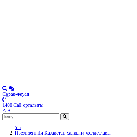
Сұрақ-жауап
1408 Call-орталығы
А
А
Үй
Президенттің Қазақстан халқына жолдаулары