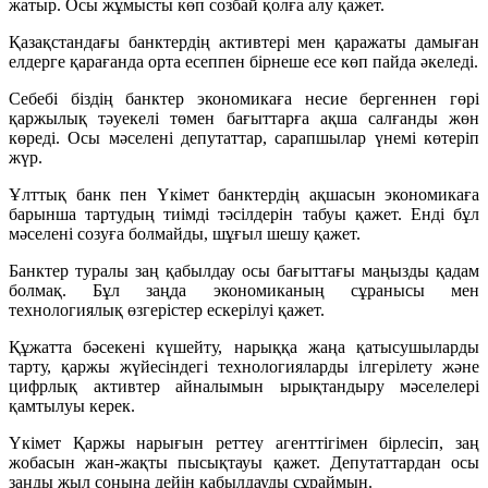
жатыр. Осы жұмысты көп созбай қолға алу қажет.
Қазақстандағы банктердің активтері мен қаражаты дамыған
елдерге қарағанда орта есеппен бірнеше есе көп пайда әкеледі.
Себебі біздің банктер экономикаға несие бергеннен гөрі
қаржылық тәуекелі төмен бағыттарға ақша салғанды жөн
көреді. Осы мәселені депутаттар, сарапшылар үнемі көтеріп
жүр.
Ұлттық банк пен Үкімет банктердің ақшасын экономикаға
барынша тартудың тиімді тәсілдерін табуы қажет. Енді бұл
мәселені созуға болмайды, шұғыл шешу қажет.
Банктер туралы заң қабылдау осы бағыттағы маңызды қадам
болмақ. Бұл заңда экономиканың сұранысы мен
технологиялық өзгерістер ескерілуі қажет.
Құжатта бәсекені күшейту, нарыққа жаңа қатысушыларды
тарту, қаржы жүйесіндегі технологияларды ілгерілету және
цифрлық активтер айналымын ырықтандыру мәселелері
қамтылуы керек.
Үкімет Қаржы нарығын реттеу агенттігімен бірлесіп, заң
жобасын жан-жақты пысықтауы қажет. Депутаттардан осы
заңды жыл соңына дейін қабылдауды сұраймын.