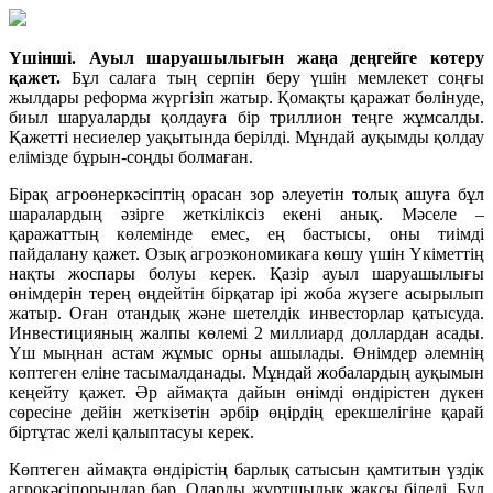
Үшінші. Ауыл шаруашылығын жаңа деңгейге көтеру
қажет.
Бұл салаға тың серпін беру үшін мемлекет соңғы
жылдары реформа жүргізіп жатыр. Қомақты қаражат бөлінуде,
биыл шаруаларды қолдауға бір триллион теңге жұмсалды.
Қажетті несиелер уақытында берілді. Мұндай ауқымды қолдау
елімізде бұрын-соңды болмаған.
Бірақ агроөнеркәсіптің орасан зор әлеуетін толық ашуға бұл
шаралардың әзірге жеткіліксіз екені анық. Мәселе –
қаражаттың көлемінде емес, ең бастысы, оны тиімді
пайдалану қажет. Озық агроэкономикаға көшу үшін Үкіметтің
нақты жоспары болуы керек. Қазір ауыл шаруашылығы
өнімдерін терең өңдейтін бірқатар ірі жоба жүзеге асырылып
жатыр. Оған отандық және шетелдік инвесторлар қатысуда.
Инвестицияның жалпы көлемі 2 миллиард доллардан асады.
Үш мыңнан астам жұмыс орны ашылады. Өнімдер әлемнің
көптеген еліне тасымалданады. Мұндай жобалардың ауқымын
кеңейту қажет. Әр аймақта дайын өнімді өндірістен дүкен
сөресіне дейін жеткізетін әрбір өңірдің ерекшелігіне қарай
біртұтас желі қалыптасуы керек.
Көптеген аймақта өндірістің барлық сатысын қамтитын үздік
агрокәсіпорындар бар. Оларды жұртшылық жақсы біледі. Бұл