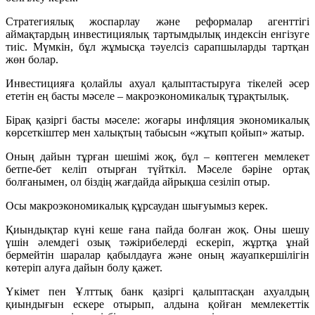
Стратегиялық жоспарлау және реформалар агенттігі
аймақтардың инвестициялық тартымдылық индексін енгізуге
тиіс. Мүмкін, бұл жұмысқа тәуелсіз сарапшыларды тартқан
жөн болар.
Инвестицияға қолайлы ахуал қалыптастыруға тікелей әсер
ететін ең басты мәселе – макроэкономикалық тұрақтылық.
Бірақ қазіргі басты мәселе: жоғары инфляция экономикалық
көрсеткіштер мен халықтың табысын «жұтып қойып» жатыр.
Оның дайын тұрған шешімі жоқ, бұл – көптеген мемлекет
бетпе-бет келіп отырған түйткіл. Мәселе бәріне ортақ
болғанымен, ол біздің жағдайда айрықша сезіліп отыр.
Осы макроэкономикалық құрсаудан шығуымыз керек.
Қиындықтар күні кеше ғана пайда болған жоқ. Оны шешу
үшін әлемдегі озық тәжірибелерді ескеріп, жұртқа ұнай
бермейтін шаралар қабылдауға және оның жауапкершілігін
көтеріп алуға дайын болу қажет.
Үкімет пен Ұлттық банк қазіргі қалыптасқан ахуалдың
қиындығын ескере отырып, алдына қойған мемлекеттік