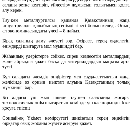
саланы ретке келтіріп, үйлестіру жұмысын толығымен қолға
алу керек.
Тау-кен металлургиясы қашанда Қазақстанның жаңа
индустриалды қалыбының сенімді тірегі болып келеді. Оның
ел экономикасындағы үлесі – 8 пайыз.
Бірақ саланың даму әлеуеті зор. Әсіресе, терең өңделетін
өнімдерді шығаруға мол мүмкіндігі бар.
Жаһандық үдерістерге сәйкес, сирек кездесетін металдардың
және айрықша қажет басқа да материалдардың маңызы арта
түсті.
Бұл саладағы әлемдік өндірістер мен сауда-саттықтың жаңа
желісінде өз орнын нықтап алуына Қазақстанның толық
мүмкіндігі бар.
Біз алдағы үш жыл ішінде тау-кен саласында жоғары
технологиялық өнім шығаратын кемінде үш кәсіпорынды іске
қосуға тиіспіз.
Сондай-ақ Үкімет көмірсутегі шикізатын терең өңдейтін
бірқатар озық жобаны жүзеге асыруы қажет.