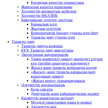
Қоғамдық кеңестің отырыстары
Жарғылық капитал құрылымы
Холдингтің ақпараттық жүйелері
Холдингтің НҚА/ІНҚ
Баяндамалар, есептер, шолулар
Қаржылық есеп
Жылдық есептілік
Корпоративтік басқару туралы есеп беру
Тұрақты даму туралы есеп
Тұрақты даму
Тұрақты дамуға көзқарас
БҰҰ Тұрақты даму мақсаттары
Экологиялық жауапкершілік
Төмен көміртекті дамыту жөніндегі ұлттық
күн тәртібін орындауға жәрдемдесу
Жасыл және тұрақты жобаларды қолдау
«Жасыл» және тұрақты қаржыландыру
құралдарын дамыту
«Жасыл кеңсе» тұжырымдамасы
Әлеуметтік жауапкершілік
Кадр саясаты
Демеушілік және қайырымдылық қызмет
Қызметтің ашықтығын арттыру
Мүдделі тараптармен өзара іс-қимыл
Ақпаратты ашу