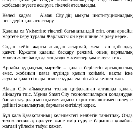
жобасын жүзеге асыруға тікелей атсалысады.
Келесі қадам – Alatau City-дің мықты институционалдық
негіздерін қалыптастыру.
Қаланы ел Үкіметіне тікелей бағынатындай етіп, оған арнайы
мәртебе беру туралы Жарлықты он күн ішінде әзірлеу керек.
Содан кейін жарты жылдан асырмай, жеке заң қабылдау
қажет. Құжатта қаланы басқару режимі, оның қаржылық
моделі және басқа да маңызды мәселелер қамтылуға тиіс.
Арнайы құқықтық мәртебе – қалаға берілетін артықшылық
емес, жобаның қағаз жүзінде қалып қоймай, нақты іске
асуына қажетті шара немесе құрал екенін айта кеткен жөн.
Alatau City аймақтағы толық цифрланған алғашқы қалаға
айналуға тиіс. Мұнда Smart City технологияларын қолданудан
бастап тауарлар мен қызмет ақысын криптовалютамен төлеуге
дейінгі жаңалықтың барлығы енгізілуі керек.
Бұл қала Қазақстанның келешектегі келбетін танытпақ. Онда
технологиялық өрлеуге және өмір сүруге барынша қолайлы
жағдай үйлесім табуы қажет.