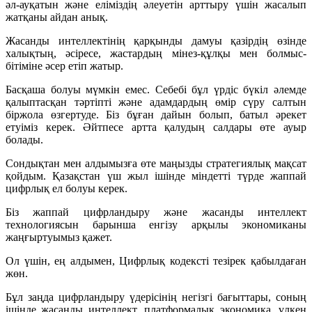
әл-ауқатын және еліміздің әлеуетін арттыру үшін жасалып
жатқаны айдан анық.
Жасанды интеллектінің қарқынды дамуы қазірдің өзінде
халықтың, әсіресе, жастардың мінез-құлқы мен болмыс-
бітіміне әсер етіп жатыр.
Басқаша болуы мүмкін емес. Себебі бұл үрдіс бүкіл әлемде
қалыптасқан тәртіпті және адамдардың өмір сүру салтын
біржола өзгертуде. Біз бұған дайын болып, батыл әрекет
етуіміз керек. Әйтпесе артта қалудың салдары өте ауыр
болады.
Сондықтан мен алдымызға өте маңызды стратегиялық мақсат
қойдым. Қазақстан үш жыл ішінде міндетті түрде жаппай
цифрлық ел болуы керек.
Біз жаппай цифрландыру және жасанды интеллект
технологиясын барынша енгізу арқылы экономиканы
жаңғыртуымыз қажет.
Ол үшін, ең алдымен, Цифрлық кодексті тезірек қабылдаған
жөн.
Бұл заңда цифрландыру үдерісінің негізгі бағыттары, соның
ішінде жасанды интеллект, платформалық экономика, үлкен