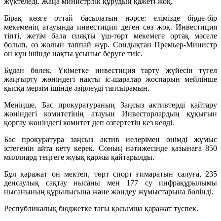
жүктеледі. Жаңа министрлік құрудың қажеті жоқ.
Бірақ көзге оттай басылатын нәрсе: елімізде бірде-бір
мекеменің атауында инвестиция деген сөз жоқ. Инвестиция
тіпті, жетім бала сияқты үш-төрт мекемеге ортақ мәселе
болып, өз жолын таппай жүр. Сондықтан Премьер-Министр
он күн ішінде нақты ұсыныс беруге тиіс.
Бұдан бөлек, Үкіметке инвестиция тарту жүйесін түгел
жаңғырту жөніндегі нақты іс-шаралар жоспарын мейлінше
қысқа мерзім ішінде әзірлеуді тапсырамын.
Меніңше, Бас прокуратураның Заңсыз активтерді қайтару
жөніндегі комитетінің атауын Инвесторлардың құқығын
қорғау жөніндегі комитет деп өзгертетін кез келді.
Бас прокуратура заңсыз актив иелерімен өнімді жұмыс
істегенін айта кету керек. Соның нәтижесінде қазынаға 850
миллиард теңгеге жуық қаржы қайтарылды.
Бұл қаражат он мектеп, төрт спорт ғимаратын салуға, 235
денсаулық сақтау нысаны мен 177 су инфрақұрылымы
нысанының құрылысына және жөндеу жұмыстарына бөлінді.
Республикалық бюджетке тағы қосымша қаражат түспек.