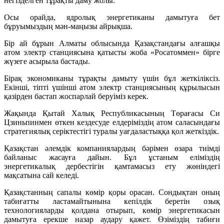
негізделген тұрақты даму жолы.
Осы орайда, ядролық энергетиканы дамытуға бет
бұруымыздың мән-маңызы айрықша.
Бір ай бұрын Алматы облысында Қазақстандағы алғашқы
атом электр станциясына қатысты жоба «Росатоммен» бірге
жүзеге асырыла бастады.
Бірақ экономиканы тұрақты дамыту үшін бұл жеткіліксіз.
Екінші, тіпті үшінші атом электр станциясының құрылысын
қазірден бастап жоспарлай беруіміз керек.
Жақында Қытай Халық Республикасының Төрағасы Си
Цзиньпинмен өткен кездесуде елдеріміздің атом саласындағы
стратегиялық серіктестігі туралы уағдаластыққа қол жеткіздік.
Қазақстан әлемдік компаниялардың бәрімен өзара тиімді
байланыс жасауға дайын. Бұл ұстаным еліміздің
энергетикалық дербестігін қамтамасыз ету жөніндегі
мақсатына сай келеді.
Қазақстанның сапалы көмір қоры орасан. Сондықтан оның
табиғатты ластамайтынына кепілдік беретін озық
технологияларды қолдана отырып, көмір энергетикасын
дамытуға ерекше назар аудару қажет. Өзіміздің табиғи