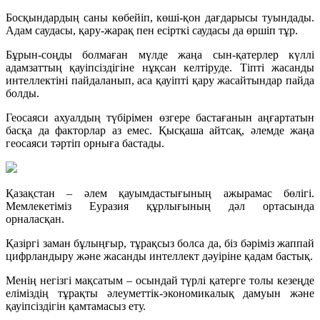
Босқындардың саны көбейіп, көші-қон дағдарысы туындады.
Адам саудасы, қару-жарақ пен есірткі саудасы да өршіп тұр.
Бұрын-соңды болмаған мүлде жаңа сын-қатерлер күллі
адамзаттың қауіпсіздігіне нұқсан келтіруде. Тіпті жасанды
интеллектіні пайдаланып, аса қауіпті қару жасайтындар пайда
болды.
Геосаяси ахуалдың түбірімен өзгере бастағанын аңғартатын
басқа да факторлар аз емес. Қысқаша айтсақ, әлемде жаңа
геосаяси тәртіп орныға бастады.
Қазақстан – әлем қауымдастығының ажырамас бөлігі.
Мемлекетіміз Еуразия құрлығының дәл ортасында
орналасқан.
Қазіргі заман бұлыңғыр, тұрақсыз болса да, біз бәріміз жаппай
цифрландыру және жасанды интеллект дәуіріне қадам бастық.
Менің негізгі мақсатым – осындай түрлі қатерге толы кезеңде
еліміздің тұрақты әлеуметтік-экономикалық дамуын және
қауіпсіздігін қамтамасыз ету.