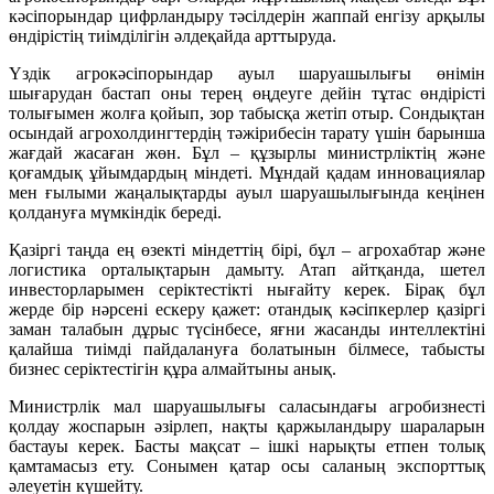
кәсіпорындар цифрландыру тәсілдерін жаппай енгізу арқылы
өндірістің тиімділігін әлдеқайда арттыруда.
Үздік агрокәсіпорындар ауыл шаруашылығы өнімін
шығарудан бастап оны терең өңдеуге дейін тұтас өндірісті
толығымен жолға қойып, зор табысқа жетіп отыр. Сондықтан
осындай агрохолдингтердің тәжірибесін тарату үшін барынша
жағдай жасаған жөн. Бұл – құзырлы министрліктің және
қоғамдық ұйымдардың міндеті. Мұндай қадам инновациялар
мен ғылыми жаңалықтарды ауыл шаруашылығында кеңінен
қолдануға мүмкіндік береді.
Қазіргі таңда ең өзекті міндеттің бірі, бұл – агрохабтар және
логистика орталықтарын дамыту. Атап айтқанда, шетел
инвесторларымен серіктестікті нығайту керек. Бірақ бұл
жерде бір нәрсені ескеру қажет: отандық кәсіпкерлер қазіргі
заман талабын дұрыс түсінбесе, яғни жасанды интеллектіні
қалайша тиімді пайдалануға болатынын білмесе, табысты
бизнес серіктестігін құра алмайтыны анық.
Министрлік мал шаруашылығы саласындағы агробизнесті
қолдау жоспарын әзірлеп, нақты қаржыландыру шараларын
бастауы керек. Басты мақсат – ішкі нарықты етпен толық
қамтамасыз ету. Сонымен қатар осы саланың экспорттық
әлеуетін күшейту.