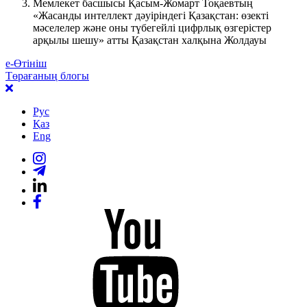
Мемлекет басшысы Қасым-Жомарт Тоқаевтың
«Жасанды интеллект дәуіріндегі Қазақстан: өзекті
мәселелер және оны түбегейлі цифрлық өзгерістер
арқылы шешу» атты Қазақстан халқына Жолдауы
е-Өтініш
Төрағаның блогы
Рус
Қаз
Eng