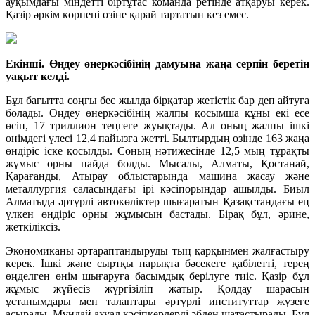
ауқымдағы міндетті біртұтас команда ретінде атқаруы керек.
Қазір әркім көрпені өзіне қарай тартатын кез емес.
Екінші. Өңдеу өнеркәсібінің дамуына жаңа серпін беретін
уақыт келді.
Бұл бағытта соңғы бес жылда бірқатар жетістік бар деп айтуға
болады. Өңдеу өнеркәсібінің жалпы қосымша құны екі есе
өсіп, 17 триллион теңгеге жуықтады. Ал оның жалпы ішкі
өнімдегі үлесі 12,4 пайызға жетті. Былтырдың өзінде 163 жаңа
өндіріс іске қосылды. Соның нәтижесінде 12,5 мың тұрақты
жұмыс орны пайда болды. Мысалы, Алматы, Қостанай,
Қарағанды, Атырау облыстарында машина жасау және
металлургия саласындағы ірі кәсіпорындар ашылды. Биыл
Алматыда әртүрлі автокөліктер шығаратын Қазақстандағы ең
үлкен өндіріс орны жұмысын бастады. Бірақ бұл, әрине,
жеткіліксіз.
Экономиканы әртараптандыруды тың қарқынмен жалғастыру
керек. Ішкі және сыртқы нарықта бәсекеге қабілетті, терең
өңделген өнім шығаруға басымдық берілуге тиіс. Қазір бұл
жұмыс жүйесіз жүргізіліп жатыр. Қолдау шарасын
ұстанымдары мен талаптары әртүрлі институттар жүзеге
асырады. Мұндай ахуал кәсіпкерлерді әбден шатастырады. Бұл