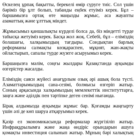
Өскелең ұрпақ бақытты, берекелі өмір сүруге тиіс. Сол үшін
бәріміз бір ұлт болып, табанды еңбек етуіміз керек. Бұл –
баршамызға ортақ өте маңызды жұмыс, аса жауапты
азаматтық және ұлттық міндет.
Жұмысымыз қаншалықты күрделі болса да, біз міндетті түрде
табысқа жетуіміз керек. Басқа жол жоқ. Себебі, бұл – еліміздің
болашағы, халқымыздың тағдыры. Сондықтан барлық
реформаны салмақты көзқараспен, мұқият, жан-жақты
ойластырып, сапалы түрде жүзеге асыруымыз керек.
Баршаңызға мәлім, соңғы жылдары Қазақстанда ауқымды
өзгерістер жасалды.
Еліміздің саяси жүйесі анағұрлым озық әрі ашық бола түсті.
Азаматтарымыздың сана-сезімі, болмысы өзгеріп жатыр.
Соның арқасында халқымыздың мемлекеттік институттарға,
заңға және әділдік пен тәртіпке деген сенімі нығаюда.
Бірақ алдымызда ауқымды жұмыс бар. Қоғамды жаңғырту
үшін әлі де көп шаруа атқаруымыз керек.
Қазір ел экономикасында реформалар жүргізіліп жатыр.
Инфрақұрылымға және жаңа өндіріс орындарын ашуға
қомақты инвестиция салынып жатыр. Мұның бәрі халықтың