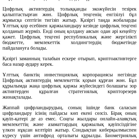
Цифрлық активтердің толыққанды экожүйесін тезірек
қалыптастырған жөн. Цифрлық теңгенің енгізілуі бұл
жұмысқа септігін тигізіп жатыр. Қазіргі таңда жобаларды
Ұлттық қор есебінен қаржыландыру кезінде цифрлық теңгені
қолданып жүрміз. Енді оның қолдану аясын одан әрі кеңейту
қажет. Цифрлық теңгені республикалық және жергілікті
бюджетте, мемлекеттік холдингтердің бюджетінде
пайдалануға болады.
Қазіргі заманның талабын ескере отырып, криптоактивтерге
баса назар аудару керек.
Ұлттық банктің инвестициялық корпорациясы негізінде
Цифрлық активтердің мемлекеттік қорын құрған жөн. Бұл
құрылымда жаңа цифрлық қаржы жүйесіндегі болашағы зор
активтерден құралған стратегиялық крипторезерв
жинақталады.
Жаппай цифрландырудың, соның ішінде банк саласын
цифрландыру ісінің пайдасы көп екені сөзсіз. Бірақ оның
қауіп-қатері де аз емес. Соңғы жылдары онлайн-алаяқтық
мемлекеттің және азаматтардың қаржылық қауіпсіздігіне
үлкен нұқсан келтіріп жатыр. Сондықтан киберқылмыспен
күресу үшін антифрод орталығы құрылды. Биометриялық