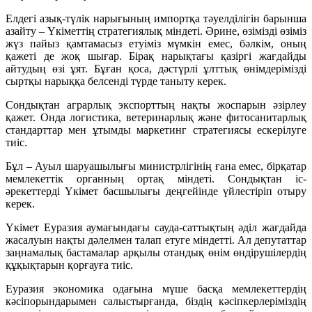
Елдегі азық-түлік нарығының импортқа тәуелділігін барынша
азайту – Үкіметтің стратегиялық міндеті. Әрине, өзімізді өзіміз
жүз пайыз қамтамасыз етуіміз мүмкін емес, бәлкім, оның
қажеті де жоқ шығар. Бірақ нарықтағы қазіргі жағдайды
айтудың өзі ұят. Бұған қоса, дәстүрлі ұлттық өнімдерімізді
сыртқы нарыққа белсенді түрде таныту керек.
Сондықтан аграрлық экспорттың нақты жоспарын әзірлеу
қажет. Онда логистика, ветеринарлық және фитосанитарлық
стандарттар мен ұтымды маркетинг стратегиясы ескерілуге
тиіс.
Бұл – Ауыл шаруашылығы министрлігінің ғана емес, бірқатар
мемлекеттік органның ортақ міндеті. Сондықтан іс-
әрекеттерді Үкімет басшылығы деңгейінде үйлестіріп отыру
керек.
Үкімет Еуразия аумағындағы сауда-саттықтың әділ жағдайда
жасалуын нақты дәлелмен талап етуге міндетті. Ал депутаттар
заңнамалық бастамалар арқылы отандық өнім өндірушілердің
құқықтарын қорғауға тиіс.
Еуразия экономика одағына мүше басқа мемлекеттердің
кәсіпорындарымен салыстырғанда, біздің кәсіпкерлеріміздің