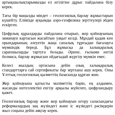
артықшылықтарымызды ел игілігіне дұрыс пайдалана білу
керек.
Тағы бір маңызды міндет – геологиялық барлау жұмыстарын
күшейту. Елімізде ауқымды аэро-геофизика зерттеулері әбден
ескірген.
Цифрлық құралдарды пайдалана отырып, жер қойнауының
заманауи картасын жасайтын уақыт келді. Мұндай қадам кен
орындарының әлеуетін жаңа сапалық тұрғыдан бағалауға
мүмкіндік береді. Бұл жұмысқа да халықаралық
сарапшыларды тартуға болады. Әрине, ғылыми негізі
болмаса, барлау жұмысын ойдағыдай жүргізу мүмкін емес.
Келесі жылдың ортасына дейін озық халықаралық
стандарттарға сай сертификаты бар зертхана ашу керек. Оны
Ұлттық геологиялық қызметтің базасында құрған жөн.
Жер қойнауына қатысты мәліметтің бәрін, ең алдымен,
жасанды интеллектіні енгізу арқылы жүйелеп, цифрландыру
қажет.
Геологиялық барлау және жер қойнауын игеру саласындағы
реформалардың заң жүзіндегі және іс жүзіндегі рәсімдерін
жыл соңына дейін аяқтау керек.