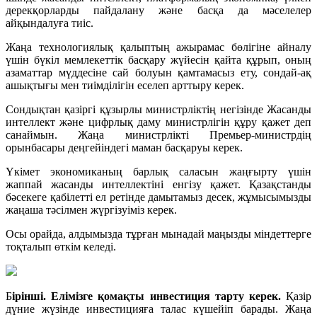
дерекқорларды пайдалану және басқа да мәселелер
айқындалуға тиіс.
Жаңа технологиялық қалыптың ажырамас бөлігіне айналу
үшін бүкіл мемлекеттік басқару жүйесін қайта құрып, оның
азаматтар мүддесіне сай болуын қамтамасыз ету, сондай-ақ
ашықтығы мен тиімділігін еселеп арттыру керек.
Сондықтан қазіргі құзырлы министрліктің негізінде Жасанды
интеллект және цифрлық даму министрлігін құру қажет деп
санаймын. Жаңа министрлікті Премьер-министрдің
орынбасары деңгейіндегі маман басқаруы керек.
Үкімет экономиканың барлық саласын жаңғырту үшін
жаппай жасанды интеллектіні енгізу қажет. Қазақстанды
бәсекеге қабілетті ел ретінде дамытамыз десек, жұмысымызды
жаңаша тәсілмен жүргізуіміз керек.
Осы орайда, алдымызда тұрған мынадай маңызды міндеттерге
тоқталып өткім келеді.
Б
ірінші. Елімізге қомақты инвестиция тарту керек.
Қазір
дүние жүзінде инвестицияға талас күшейіп барады. Жаңа