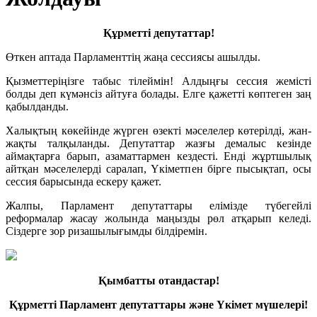
Құрметті депутаттар!
Өткен аптада Парламенттің жаңа сессиясы ашылды.
Қызметтеріңізге табыс тілеймін! Алдыңғы сессия жемісті
болды деп күмәнсіз айтуға болады. Елге қажетті көптеген заң
қабылданды.
Халықтың көкейінде жүрген өзекті мәселелер көтерілді, жан-
жақты талқыланды. Депутаттар жазғы демалыс кезінде
аймақтарға барып, азаматтармен кездесті. Енді жұртшылық
айтқан мәселелерді саралап, Үкіметпен бірге пысықтап, осы
сессия барысында ескеру қажет.
Жалпы, Парламент депутаттары елімізде түбегейлі
реформалар жасау жолында маңызды рөл атқарып келеді.
Сіздерге зор ризашылығымды білдіремін.
Қымбатты отандастар!
Құрметті Парламент депутаттары және Үкімет мүшелері!