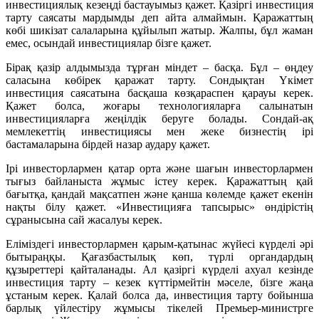
инвестициялық кезеңді бастауымыз қажет. Қазіргі инвестиция
тарту саясаты мардымды деп айта алмаймын. Қаражаттың
көбі шикізат салаларына құйылып жатыр. Жалпы, бұл жаман
емес, осындай инвестициялар бізге қажет.
Бірақ қазір алдымызда тұрған міндет – басқа. Бұл – өңдеу
саласына көбірек қаражат тарту. Сондықтан Үкімет
инвестиция саясатына басқаша көзқараспен қарауы керек.
Қажет болса, жоғары технологияларға салынатын
инвестицияларға жеңілдік беруге болады. Сондай-ақ
мемлекеттің инвестициясы мен жеке бизнестің ірі
бастамаларына бірдей назар аудару қажет.
Ірі инвесторлармен қатар орта және шағын инвесторлармен
тығыз байланыста жұмыс істеу керек. Қаражаттың қай
бағытқа, қандай мақсатпен және қанша көлемде қажет екенін
нақты білу қажет. «Инвестицияға тапсырыс» өндірістің
сұранысына сай жасалуы керек.
Еліміздегі инвесторлармен қарым-қатынас жүйесі күрделі әрі
бытыраңқы. Қағазбастылық көп, түрлі органдардың
құзыреттері қайталанады. Ал қазіргі күрделі ахуал кезінде
инвестиция тарту – кезек күттірмейтін мәселе, бізге жаңа
ұстаным керек. Қалай болса да, инвестиция тарту бойынша
барлық үйлестіру жұмысы тікелей Премьер-министрге