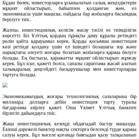
Бұдан бөлек, инвесторларға ұсынылатын салық жеңілдіктерін
мұқият ойластырып, байыппен қолданған жөн, ел
экономикасы үшін маңызы, пайдасы бар жобаларға басымдық
берілуге тиіс.
Жалпы, инвестициялық келісім жасау тәсілі өз тиімділігін
көрсетті. Біз Ұлттық қордың тұрақты даму құралы ретіндегі
рөлін қайта қарауымыз керек. Қорды қосымша инвестиция
көзі ретінде қолдану үшін ел ішіндегі болашағы зор және
нарықтағы әлеуеті жоғары болатын жобаларға қаржы бөлуге
болады. Ең бастысы, қаражатты мұқият ойластырып жұмсау
керек. Бұл іске, қажеті болса, сапалы сараптама жасай алатын
халықаралық деңгейдегі басқарушылар мен инвесторларды
тартуға болады.
Экономикамыздың жоғары технологиялық салаларына бір
миллиард долларға дейін инвестиция тарту туралы
бағдарлама әзірлеу қажет. Оны Үкімет Ұлттық банкпен
бірлесіп дайындауға тиіс.
Жаңа инвестициялық кезеңді ойдағыдай бастау маңызды.
Екінші дәрежелі банктер нақты секторға белсенді түрде қаржы
салуы керек. Бұл мәселе қоғамда баяғыдан қызу талқыланып