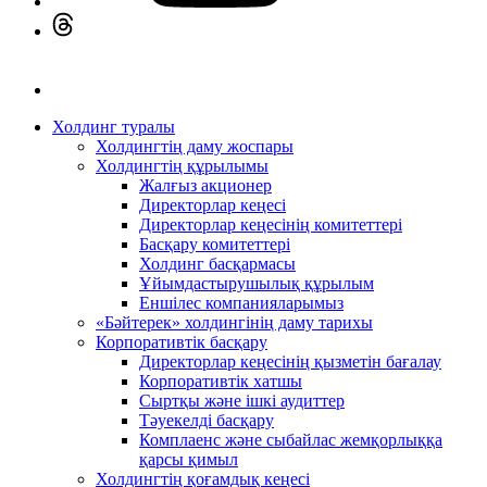
Холдинг туралы
Холдингтің даму жоспары
Холдингтің құрылымы
Жалғыз акционер
Директорлар кеңесі
Директорлар кеңесінің комитеттері
Басқару комитеттері
Холдинг басқармасы
Ұйымдастырушылық құрылым
Еншілес компанияларымыз
«Бәйтерек» холдингінің даму тарихы
Корпоративтік басқару
Директорлар кеңесінің қызметін бағалау
Корпоративтік хатшы
Сыртқы және ішкі аудиттер
Тәуекелді басқару
Комплаенс және сыбайлас жемқорлыққа
қарсы қимыл
Холдингтің қоғамдық кеңесі