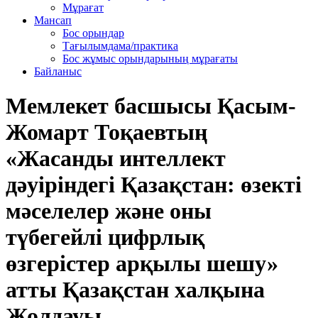
Мұрағат
Мансап
Бос орындар
Тағылымдама/практика
Бос жұмыс орындарының мұрағаты
Байланыс
Мемлекет басшысы Қасым-
Жомарт Тоқаевтың
«Жасанды интеллект
дәуіріндегі Қазақстан: өзекті
мәселелер және оны
түбегейлі цифрлық
өзгерістер арқылы шешу»
атты Қазақстан халқына
Жолдауы