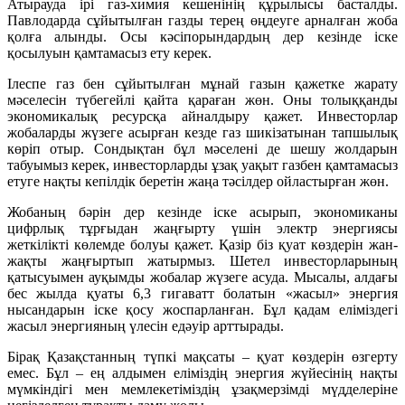
Атырауда ірі газ-химия кешенінің құрылысы басталды.
Павлодарда сұйытылған газды терең өңдеуге арналған жоба
қолға алынды. Осы кәсіпорындардың дер кезінде іске
қосылуын қамтамасыз ету керек.
Ілеспе газ бен сұйытылған мұнай газын қажетке жарату
мәселесін түбегейлі қайта қараған жөн. Оны толыққанды
экономикалық ресурсқа айналдыру қажет. Инвесторлар
жобаларды жүзеге асырған кезде газ шикізатынан тапшылық
көріп отыр. Сондықтан бұл мәселені де шешу жолдарын
табуымыз керек, инвесторларды ұзақ уақыт газбен қамтамасыз
етуге нақты кепілдік беретін жаңа тәсілдер ойластырған жөн.
Жобаның бәрін дер кезінде іске асырып, экономиканы
цифрлық тұрғыдан жаңғырту үшін электр энергиясы
жеткілікті көлемде болуы қажет. Қазір біз қуат көздерін жан-
жақты жаңғыртып жатырмыз. Шетел инвесторларының
қатысуымен ауқымды жобалар жүзеге асуда. Мысалы, алдағы
бес жылда қуаты 6,3 гигаватт болатын «жасыл» энергия
нысандарын іске қосу жоспарланған. Бұл қадам еліміздегі
жасыл энергияның үлесін едәуір арттырады.
Бірақ Қазақстанның түпкі мақсаты – қуат көздерін өзгерту
емес. Бұл – ең алдымен еліміздің энергия жүйесінің нақты
мүмкіндігі мен мемлекетіміздің ұзақмерзімді мүдделеріне