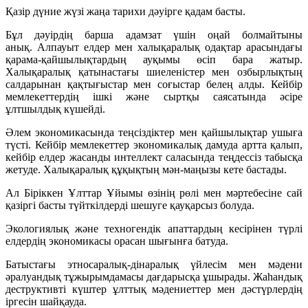
Қазір дүние жүзі жаңа тарихи дәуірге қадам басты.
Бұл дәуірдің барша адамзат үшін оңай болмайтыны
анық. Алпауыт елдер мен халықаралық одақтар арасындағы
қарама-қайшылықтардың ауқымы өсіп бара жатыр.
Халықаралық қатынастағы шиеленістер мен озбырлықтың
салдарынан қақтығыстар мен соғыстар белең алды. Кейбір
мемлекеттердің ішкі және сыртқы саясатында әсіре
ұлтшылдық күшейді.
Әлем экономикасында теңсіздіктер мен қайшылықтар ушыға
түсті. Кейбір мемлекеттер экономикалық дамуда артта қалып,
кейбір елдер жасанды интеллект саласында теңдессіз табысқа
жетуде. Халықаралық құқықтың мән-маңызы кете бастады.
Ал Біріккен Ұлттар Ұйымы өзінің рөлі мен мәртебесіне сай
қазіргі басты түйткілдерді шешуге қауқарсыз болуда.
Экологиялық және техногендік апаттардың кесірінен түрлі
елдердің экономикасы орасан шығынға батуда.
Батыстағы этносаралық-дінаралық үйлесім мен мәдени
әралуандық тұжырымдамасы дағдарысқа ұшырады. Жаһандық
деструктивті күштер ұлттық мәдениеттер мен дәстүрлердің
іргесін шайқауда.