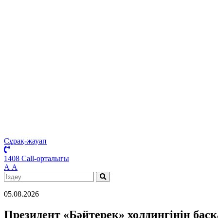
Сұрақ-жауап
1408 Call-орталығы
А
А
05.08.2026
Президент «Бәйтерек» холдингінің бас