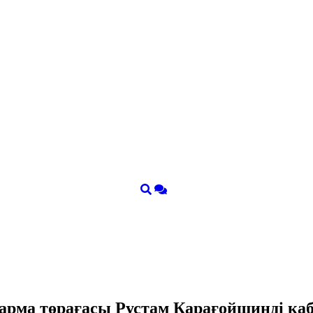
қарма төрағасы Рустам Қарағойшинді қ