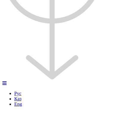
Рус
Қаз
Eng