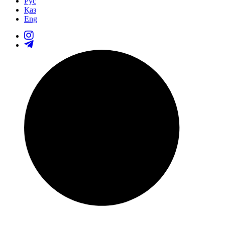
Рус
Қаз
Eng