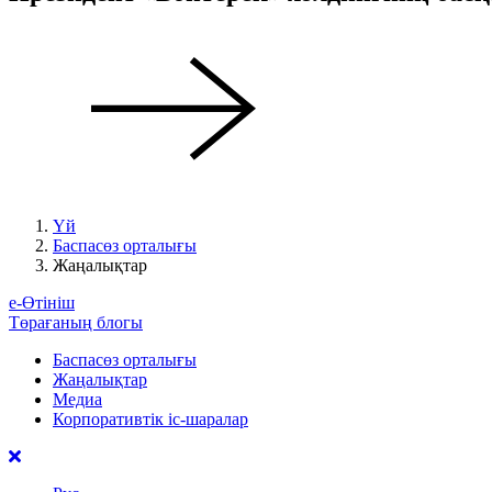
Үй
Баспасөз орталығы
Жаңалықтар
е-Өтініш
Төрағаның блогы
Баспасөз орталығы
Жаңалықтар
Медиа
Корпоративтік іс-шаралар