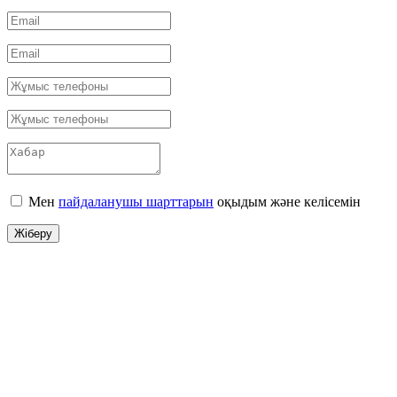
Мен
пайдаланушы шарттарын
оқыдым және келісемін
Жіберу