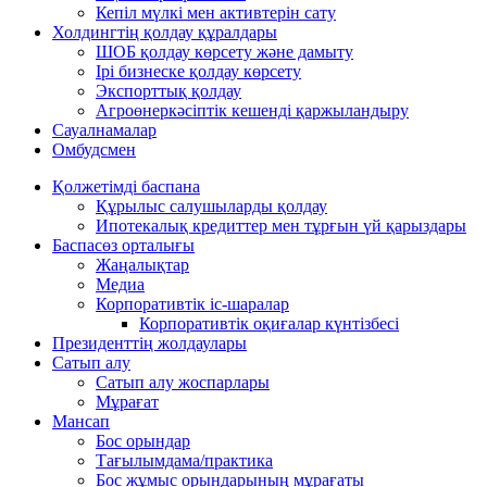
Кепіл мүлкі мен активтерін сату
Холдингтің қолдау құралдары
ШОБ қолдау көрсету және дамыту
Ірі бизнеске қолдау көрсету
Экспорттық қолдау
Агроөнеркәсіптік кешенді қаржыландыру
Сауалнамалар
Омбудсмен
Қолжетімді баспана
Құрылыс салушыларды қолдау
Ипотекалық кредиттер мен тұрғын үй қарыздары
Баспасөз орталығы
Жаңалықтар
Медиа
Корпоративтік іс-шаралар
Корпоративтік оқиғалар күнтізбесі
Президенттің жолдаулары
Сатып алу
Сатып алу жоспарлары
Мұрағат
Мансап
Бос орындар
Тағылымдама/практика
Бос жұмыс орындарының мұрағаты