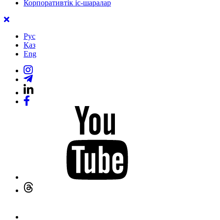
Корпоративтік іс-шаралар
Рус
Қаз
Eng