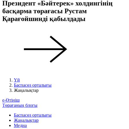
Президент «Бәйтерек» холдингінің
басқарма төрағасы Рустам
Қарағойшинді қабылдады
Үй
Баспасөз орталығы
Жаңалықтар
е-Өтініш
Төрағаның блогы
Баспасөз орталығы
Жаңалықтар
Медиа