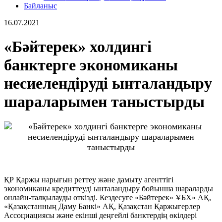
Байланыс
16.07.2021
«Бәйтерек» холдингі
банктерге экономиканы
несиелендіруді ынталандыру
шараларымен таныстырды
ҚР Қаржы нарығын реттеу және дамыту агенттігі
экономиканы кредиттеуді ынталандыру бойынша шараларды
онлайн-талқылауды өткізді. Кездесуге «Бәйтерек» ҰБХ» АҚ,
«Қазақстанның Даму Банкі» АҚ, Қазақстан Қаржыгерлер
Ассоциациясы және екінші деңгейлі банктердің өкілдері