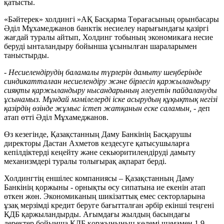
қатысты.
«Бәйтерек» холдингі »АҚ Басқарма Төрағасының орынбасары
Әділ Мұхамеджанов банктік несиелеу нарығындағы қазіргі
жағдай туралы айтып, Холдинг тобының экономикаға несие
беруді ынталандыру бойынша ұсынылған шараларымен
таныстырды.
-
Несиелендірудің баламалы түрлерін дамыту шеңберінде
синдикатталған несиелендіру және бірлесіп қаржыландыру
сияқты қаржыландыру нысандарының әлеуетін пайдалануды
ұсынамыз. Мұндай мәмілелерді іске асырудың құқықтық негізі
қазірдің өзінде жұмыс істеп жатқанын еске саламын,
- деп
атап өтті Әділ Мұхамеджанов.
Өз кезегінде, Қазақстанның Даму Банкінің Басқарушы
директоры Дастан Ахметов кездесуге қатысушыларға
кепілдіктерді кеңейту және секьюритилендіруді дамыту
механизмдері туралы толығырақ ақпарат берді.
Холдингтің еншілес компаниясы – Қазақстанның Даму
Банкінің қоржыны - орнықты өсу сипатына ие екенін атап
өткен жөн. Экономиканың шикізаттық емес секторларына
ұзақ мерзімді кредит беруге бағытталған әрбір екінші теңгені
ҚДБ қаржыландырды. Ағымдағы жылдың басындағы
деректер бойынша ҚДБ қоржынының көлемі шамамен 1,9