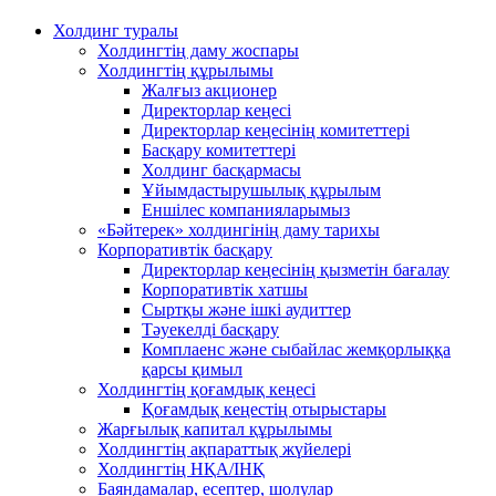
Холдинг туралы
Холдингтің даму жоспары
Холдингтің құрылымы
Жалғыз акционер
Директорлар кеңесі
Директорлар кеңесінің комитеттері
Басқару комитеттері
Холдинг басқармасы
Ұйымдастырушылық құрылым
Еншілес компанияларымыз
«Бәйтерек» холдингінің даму тарихы
Корпоративтік басқару
Директорлар кеңесінің қызметін бағалау
Корпоративтік хатшы
Сыртқы және ішкі аудиттер
Тәуекелді басқару
Комплаенс және сыбайлас жемқорлыққа
қарсы қимыл
Холдингтің қоғамдық кеңесі
Қоғамдық кеңестің отырыстары
Жарғылық капитал құрылымы
Холдингтің ақпараттық жүйелері
Холдингтің НҚА/ІНҚ
Баяндамалар, есептер, шолулар