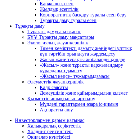
Қаржылық есеп
Жылдық есептілік
Корпоративтік басқару туралы есеп беру
Тұрақты даму туралы есеп
Тұрақты даму
Тұрақты дамуға көзқарас
БҰҰ Тұрақты даму мақсаттары
Экологиялық жауапкершілік
Төмен көміртекті дамыту жөніндегі ұлттық
күн тәртібін орындауға жәрдемдесу
Жасыл және тұрақты жобаларды қолдау
«Жасыл» және тұрақты қаржыландыру
құралдарын дамыту
«Жасыл кеңсе» тұжырымдамасы
Әлеуметтік жауапкершілік
Кадр саясаты
Демеушілік және қайырымдылық қызмет
Қызметтің ашықтығын арттыру
Мүдделі тараптармен өзара іс-қимыл
Ақпаратты ашу
Инвесторлармен қарым-қатынас
Халықаралық серіктестік
Холдинг рейтингтері
Оқиғалар күнтізбесі