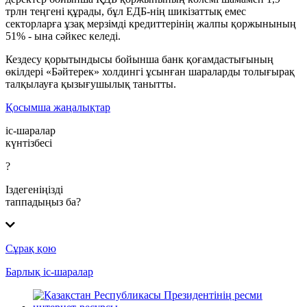
трлн теңгені құрады, бұл ЕДБ-нің шикізаттық емес
секторларға ұзақ мерзімді кредиттерінің жалпы қоржынының
51% - ына сәйкес келеді.
Кездесу қорытындысы бойынша банк қоғамдастығының
өкілдері «Бәйтерек» холдингі ұсынған шараларды толығырақ
талқылауға қызығушылық танытты.
Қосымша жаңалықтар
іс-шаралар
күнтізбесі
?
Іздегеніңізді
таппадыңыз ба?
Сұрақ қою
Барлық іс-шаралар