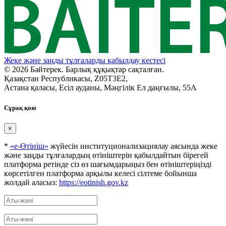
Жеке және заңды тұлғаларды қабылдау кестесі
© 2026 Бәйтерек. Барлық құқықтар сақталған.
Қазақстан Республикасы, Z05T3E2,
Астана қаласы, Есіл ауданы, Мәңгілік Ел даңғылы, 55А
Сұрақ қою
×
*
«е-Өтініш»
жүйесін институционализациялау аясында жеке
және заңды тұлғалардың өтініштерін қабылдайтын бірегей
платформа ретінде сіз өз шағымдарыңыз бен өтініштеріңізді
көрсетілген платформа арқылы келесі сілтеме бойынша
жолдай аласыз:
https://eotinish.gov.kz