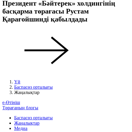
Президент «Бәйтерек» холдингінің
басқарма төрағасы Рустам
Қарағойшинді қабылдады
Үй
Баспасөз орталығы
Жаңалықтар
е-Өтініш
Төрағаның блогы
Баспасөз орталығы
Жаңалықтар
Медиа