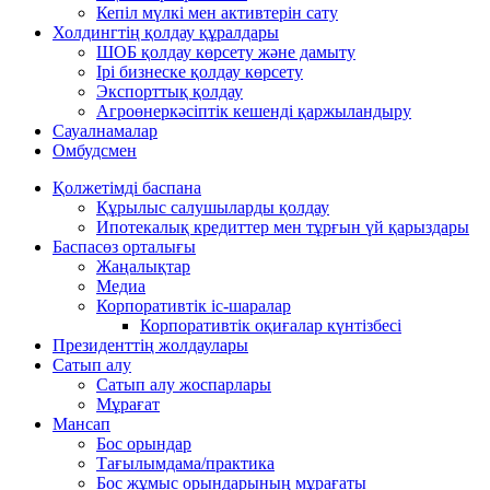
Кепіл мүлкі мен активтерін сату
Холдингтің қолдау құралдары
ШОБ қолдау көрсету және дамыту
Ірі бизнеске қолдау көрсету
Экспорттық қолдау
Агроөнеркәсіптік кешенді қаржыландыру
Сауалнамалар
Омбудсмен
Қолжетімді баспана
Құрылыс салушыларды қолдау
Ипотекалық кредиттер мен тұрғын үй қарыздары
Баспасөз орталығы
Жаңалықтар
Медиа
Корпоративтік іс-шаралар
Корпоративтік оқиғалар күнтізбесі
Президенттің жолдаулары
Сатып алу
Сатып алу жоспарлары
Мұрағат
Мансап
Бос орындар
Тағылымдама/практика
Бос жұмыс орындарының мұрағаты