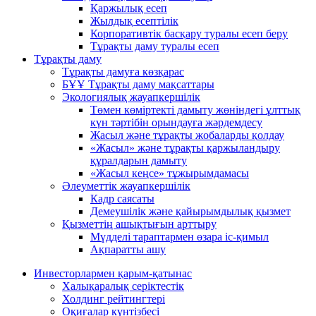
Қаржылық есеп
Жылдық есептілік
Корпоративтік басқару туралы есеп беру
Тұрақты даму туралы есеп
Тұрақты даму
Тұрақты дамуға көзқарас
БҰҰ Тұрақты даму мақсаттары
Экологиялық жауапкершілік
Төмен көміртекті дамыту жөніндегі ұлттық
күн тәртібін орындауға жәрдемдесу
Жасыл және тұрақты жобаларды қолдау
«Жасыл» және тұрақты қаржыландыру
құралдарын дамыту
«Жасыл кеңсе» тұжырымдамасы
Әлеуметтік жауапкершілік
Кадр саясаты
Демеушілік және қайырымдылық қызмет
Қызметтің ашықтығын арттыру
Мүдделі тараптармен өзара іс-қимыл
Ақпаратты ашу
Инвесторлармен қарым-қатынас
Халықаралық серіктестік
Холдинг рейтингтері
Оқиғалар күнтізбесі