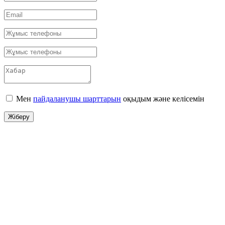
Мен
пайдаланушы шарттарын
оқыдым және келісемін
Жіберу