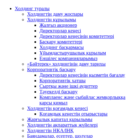
Холдинг туралы
Холдингтің даму жоспары
Холдингтің құрылымы
Жалғыз акционер
Директорлар кеңесі
Директорлар кеңесінің комитеттері
Басқару комитеттері
Холдинг басқармасы
Ұйымдастырушылық құрылым
Еншілес компанияларымыз
«Бәйтерек» холдингінің даму тарихы
Корпоративтік басқару
Директорлар кеңесінің қызметін бағалау
Корпоративтік хатшы
Сыртқы және ішкі аудиттер
Тәуекелді басқару
Комплаенс және сыбайлас жемқорлыққа
қарсы қимыл
Холдингтің қоғамдық кеңесі
Қоғамдық кеңестің отырыстары
Жарғылық капитал құрылымы
Холдингтің ақпараттық жүйелері
Холдингтің НҚА/ІНҚ
Баяндамалар, есептер, шолулар