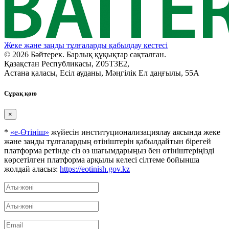
Жеке және заңды тұлғаларды қабылдау кестесі
© 2026 Бәйтерек. Барлық құқықтар сақталған.
Қазақстан Республикасы, Z05T3E2,
Астана қаласы, Есіл ауданы, Мәңгілік Ел даңғылы, 55А
Сұрақ қою
×
*
«е-Өтініш»
жүйесін институционализациялау аясында жеке
және заңды тұлғалардың өтініштерін қабылдайтын бірегей
платформа ретінде сіз өз шағымдарыңыз бен өтініштеріңізді
көрсетілген платформа арқылы келесі сілтеме бойынша
жолдай аласыз:
https://eotinish.gov.kz