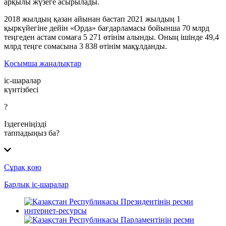
арқылы жүзеге асырылады.
2018 жылдың қазан айынан бастап 2021 жылдың 1
қыркүйегіне дейін «Орда» бағдарламасы бойынша 70 млрд
теңгеден астам сомаға 5 271 өтінім алынды. Оның ішінде 49,4
млрд теңге сомасына 3 838 өтінім мақұлданды.
Қосымша жаңалықтар
іс-шаралар
күнтізбесі
?
Іздегеніңізді
таппадыңыз ба?
Сұрақ қою
Барлық іс-шаралар