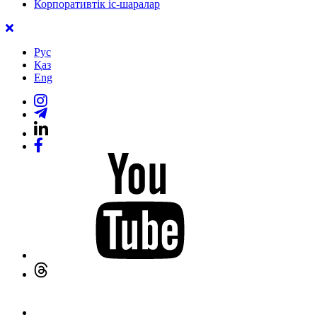
Корпоративтік іс-шаралар
Рус
Қаз
Eng