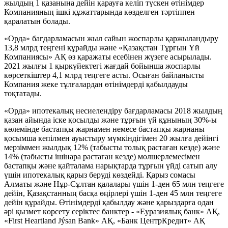
жылдың 1 қазанына дейін қарауға келіп түскен өтінімдер
Компанияның ішкі құжаттарында көзделген тәртіппен
қаралатын болады.
«Орда» бағдарламасын жыл сайын жоспарлы қаржыландыру
13,8 млрд теңгені құрайды және «Қазақстан Тұрғын Үй
Компаниясы» АҚ өз қаражаты есебінен жүзеге асырылады.
2021 жылғы 1 қыркүйектегі жағдай бойынша жоспарлы
көрсеткіштер 4,1 млрд теңгеге асты. Осыған байланысты
Компания жеке тұлғалардан өтінімдерді қабылдауды
тоқтатады.
«Орда» ипотекалық несиелендіру бағдарламасы 2018 жылдың
қазан айында іске қосылды және тұрғын үй құнының 30%-ы
көлемінде бастапқы жарнамен немесе бастапқы жарнаны
қосымша кепілмен ауыстыру мүмкіндігімен 20 жылға дейінгі
мерзіммен жылдық 12% (табысты толық растаған кезде) және
14% (табысты ішінара растаған кезде) мөлшерлемесімен
бастапқы және қайталама нарықтарда тұрғын үйді сатып алу
үшін ипотекалық қарыз беруді көздейді. Қарыз сомасы
Алматы және Нұр-Сұлтан қалалары үшін 1-ден 65 млн теңгеге
дейін, Қазақстанның басқа өңірлері үшін 1-ден 45 млн теңгеге
дейін құрайды. Өтінімдерді қабылдау және қарыздарға одан
әрі қызмет көрсету серіктес банктер - «Еуразиялық банк» АҚ,
«First Heartland Jýsan Bank» АҚ, «Банк ЦентрКредит» АҚ