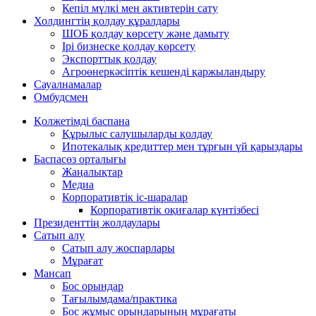
Кепіл мүлкі мен активтерін сату
Холдингтің қолдау құралдары
ШОБ қолдау көрсету және дамыту
Ірі бизнеске қолдау көрсету
Экспорттық қолдау
Агроөнеркәсіптік кешенді қаржыландыру
Сауалнамалар
Омбудсмен
Қолжетімді баспана
Құрылыс салушыларды қолдау
Ипотекалық кредиттер мен тұрғын үй қарыздары
Баспасөз орталығы
Жаңалықтар
Медиа
Корпоративтік іс-шаралар
Корпоративтік оқиғалар күнтізбесі
Президенттің жолдаулары
Сатып алу
Сатып алу жоспарлары
Мұрағат
Мансап
Бос орындар
Тағылымдама/практика
Бос жұмыс орындарының мұрағаты