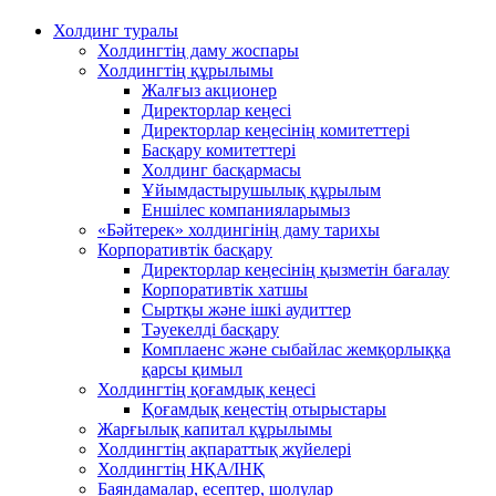
Холдинг туралы
Холдингтің даму жоспары
Холдингтің құрылымы
Жалғыз акционер
Директорлар кеңесі
Директорлар кеңесінің комитеттері
Басқару комитеттері
Холдинг басқармасы
Ұйымдастырушылық құрылым
Еншілес компанияларымыз
«Бәйтерек» холдингінің даму тарихы
Корпоративтік басқару
Директорлар кеңесінің қызметін бағалау
Корпоративтік хатшы
Сыртқы және ішкі аудиттер
Тәуекелді басқару
Комплаенс және сыбайлас жемқорлыққа
қарсы қимыл
Холдингтің қоғамдық кеңесі
Қоғамдық кеңестің отырыстары
Жарғылық капитал құрылымы
Холдингтің ақпараттық жүйелері
Холдингтің НҚА/ІНҚ
Баяндамалар, есептер, шолулар