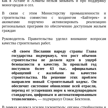
как в Астане и Алматы нельзя забывать и про поддержку
моногородов и сел.
В связи с этим Министерству промышленности и
строительства совместно с холдингом «Байтерек» и
акиматами поручено активизировать реализацию
региональных программ по обеспечению доступным жильем
граждан
Руководитель Правительства уделил внимание вопросам
качества строительных работ.
«В своем Послании народу страны Глава
государства подчеркнул, что рост объемов
строительства не должен идти в ущерб
безопасности и качеству. За прошлый год
поступило более 63 тыс. официальных
обращений с жалобами на качество
строительства. На решение этих проблем
направлен новый Строительный кодекс. Он
обеспечит системное обновление всей отрасли,
переход от устаревших норм к международным
стандартам, цифровым и автоматизированным
технологиям»,
— подчеркнул Олжас Бектенов.
В рамках кодекса усилен госконтроль: органы стройнадзора и