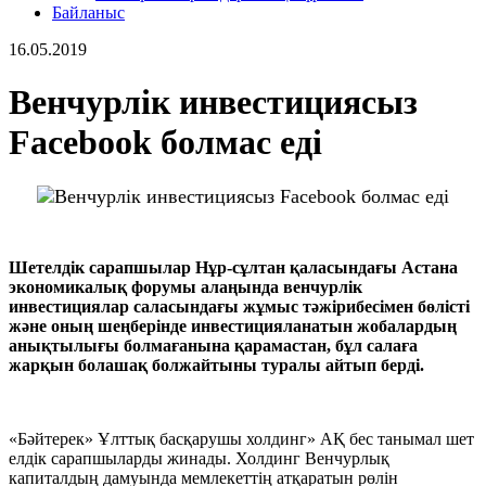
Байланыс
16.05.2019
Венчурлік инвестициясыз
Facebook болмас еді
Шетелдік сарапшылар Нұр-сұлтан қаласындағы Астана
экономикалық форумы алаңында венчурлік
инвестициялар саласындағы жұмыс тәжірибесімен бөлісті
және
оның шеңберінде инвестицияланатын жобалардың
анықтылығы болмағанына қарамастан, бұл салаға
жарқын болашақ болжайтыны туралы айтып берді.
«
Бәйтерек» Ұлттық басқарушы холдинг» АҚ бес танымал шет
елдік сарапшыларды жинады. Холдинг Венчурлық
капиталдың дамуында мемлекеттің атқаратын рөлін