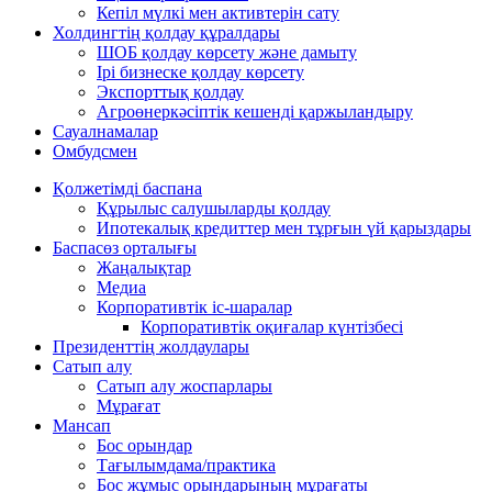
Кепіл мүлкі мен активтерін сату
Холдингтің қолдау құралдары
ШОБ қолдау көрсету және дамыту
Ірі бизнеске қолдау көрсету
Экспорттық қолдау
Агроөнеркәсіптік кешенді қаржыландыру
Сауалнамалар
Омбудсмен
Қолжетімді баспана
Құрылыс салушыларды қолдау
Ипотекалық кредиттер мен тұрғын үй қарыздары
Баспасөз орталығы
Жаңалықтар
Медиа
Корпоративтік іс-шаралар
Корпоративтік оқиғалар күнтізбесі
Президенттің жолдаулары
Сатып алу
Сатып алу жоспарлары
Мұрағат
Мансап
Бос орындар
Тағылымдама/практика
Бос жұмыс орындарының мұрағаты