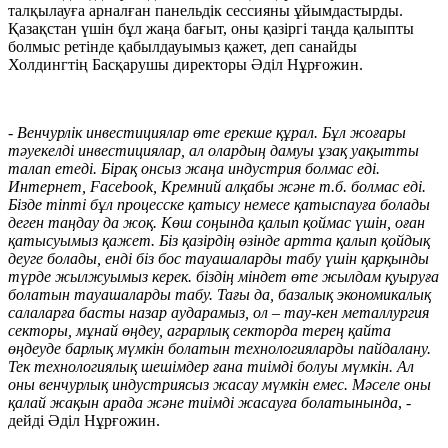
талқылауға арналған панельдік сессияны ұйымдастырды.
Қазақстан үшін бұл жаңа бағыт, оны қазіргі таңда қалыпты
болмыс ретінде қабылдауымыз қажет, деп санайды
Холдингтің Басқарушы директоры Әділ Нұрғожин.
- Венчурлік инвестициялар өте ерекше құрал. Бұл жоғары
тәуекелді инвестициялар, ал олардың дамуы ұзақ уақыт
ты
талап етеді
. Бірақ онсыз жаңа индустрия
болмас еді
.
Интернет, Facebook, Кремний алқабы және т.б.
болмас еді.
Бізде тіпті бұл процесске қатысу немесе қатыспауға болады
деген таңдау да жоқ. Көш соңында қалып қоймас үшін, оған
қатысуымыз қажет. Біз қазірдің өзінде артта қалып қойдық
деуге болады, енді біз бос тауашаларды табу үшін қарқынды
түрде жылжуымыз керек. біздің міндет өте жылдам қуыруға
болатын тауашаларды табу. Тағы да, базалық экономикалық
салаларға басты назар аударамыз, ол – тау-кен металлургия
секторы, мұнай өңдеу, аграрлық секторда терең қайта
өңдеуде барлық мүмкін болатын технологияларды пайдалану.
Тек технологиялық шешімдер ғана тиімді болуы мүмкін. Ал
оны венчурлық индустриясыз жасау мүмкін емес. Мәселе оны
қалай жақын арада және тиімді жасауға болатынында
, -
дейді Әділ Нұрғожин.