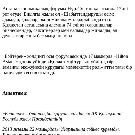
Астана экономикалық форумы Нұр-
С
ұлтан қаласында 12-ші
рет өтуде.
Биылғы жылы
о
л
«Шабыттандырушы
өс
ім
:
адамдар, қалалар, экономика
лар» тақырыбында өтті
.
Қазақстан астанасына әлемнің 74 елінен сарапшылар,
бизнесмендер, саясаткерлер мен ғалымдар
жиналды
, ал
делегаттар саны бес мыңнан асты.
«
Бәйтерек
»
холдингі осы форум аясында 17 мамырда
«
Hilton
Astana
»
қонақ үйінде
«
Қолжетімді тұрғын үйдің қазіргі
заманғы экожүйесін құрудағы мемлекеттің рөлі
»
атты тағы бір
панельдік сессия өткізеді.
Анықтама
:
«Бәйтерек» Ұлттық басқарушы холдингі» АҚ Қазақстан
Республикасы Президентінің
2013 жылғы 22 мамырдағы Жарлығына сәйкес құрылды.
Корпоративтік басқарудың