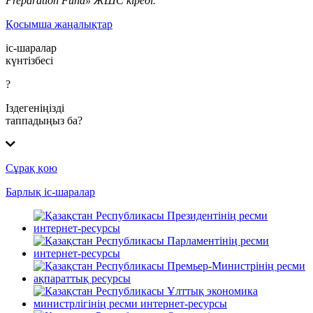
Preparation Fund» ЖШС кіреді.
Қосымша жаңалықтар
іс-шаралар
күнтізбесі
?
Іздегеніңізді
таппадыңыз ба?
Сұрақ қою
Барлық іс-шаралар