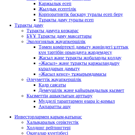
Қаржылық есеп
Жылдық есептілік
Корпоративтік басқару туралы есеп беру
Тұрақты даму туралы есеп
Тұрақты даму
Тұрақты дамуға көзқарас
БҰҰ Тұрақты даму мақсаттары
Экологиялық жауапкершілік
Төмен көміртекті дамыту жөніндегі ұлттық
күн тәртібін орындауға жәрдемдесу
Жасыл және тұрақты жобаларды қолдау
«Жасыл» және тұрақты қаржыландыру
құралдарын дамыту
«Жасыл кеңсе» тұжырымдамасы
Әлеуметтік жауапкершілік
Кадр саясаты
Демеушілік және қайырымдылық қызмет
Қызметтің ашықтығын арттыру
Мүдделі тараптармен өзара іс-қимыл
Ақпаратты ашу
Инвесторлармен қарым-қатынас
Халықаралық серіктестік
Холдинг рейтингтері
Оқиғалар күнтізбесі