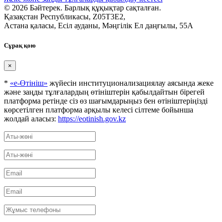
© 2026 Бәйтерек. Барлық құқықтар сақталған.
Қазақстан Республикасы, Z05T3E2,
Астана қаласы, Есіл ауданы, Мәңгілік Ел даңғылы, 55А
Сұрақ қою
×
*
«е-Өтініш»
жүйесін институционализациялау аясында жеке
және заңды тұлғалардың өтініштерін қабылдайтын бірегей
платформа ретінде сіз өз шағымдарыңыз бен өтініштеріңізді
көрсетілген платформа арқылы келесі сілтеме бойынша
жолдай аласыз:
https://eotinish.gov.kz