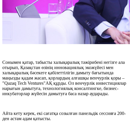
Сонымен қатар, табысты халықаралық тәжірибені негізге ала
отырып, Қазақстан өзінің инновациялық экожүйесі мен
халықаралық бәсекеге қабілеттілігін дамыту бағытында
маңызды қадам жасап, қорлардың алғашқы венчурлік қоры –
"Qazaq Tech Ventures"АҚ құрды. Ол венчурлік инвестициялар
нарығын дамытуға, технологиялық консалтингке, бизнес-
инкубаторлар жүйесін дамытуға баса назар аударады.
Айта кету керек, екі сағатқа созылған панельдік сессияға 200-
ден астам адам қатысты.