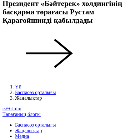
Президент «Бәйтерек» холдингінің
басқарма төрағасы Рустам
Қарағойшинді қабылдады
Үй
Баспасөз орталығы
Жаңалықтар
е-Өтініш
Төрағаның блогы
Баспасөз орталығы
Жаңалықтар
Медиа