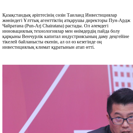
Қазақстандық әріптесінің сөзін Таиланд Инвестициялар
жөніндегі Ұлттық агенттіктің атқарушы директоры Пун-Ардж
Чайратана (Pun-Arj Chairatana) растады. Ол әлемдегі
инновациялық технологиялар мен өнімдердің пайда болу
қарқыны Венчурлік капитал индустриясының даму деңгейіне
тікелей байланысты екенін, ал ол өз кезегінде оң
инвестициялық климат құратынын атап өтті.