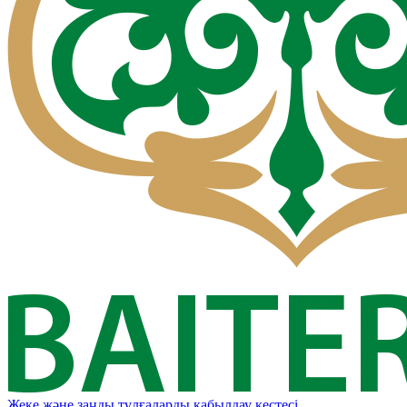
Жеке және заңды тұлғаларды қабылдау кестесі