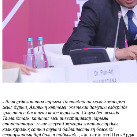
- Венчурлік капитал нарығы Таиландта шамамен жиырма
жыл бұрын, Азияның көптеген жетекші дамушы елдерінде
қалыптаса бастаған кезде құрылған. Соңғы бес жылда
Таиландтағы капитал мен инвестициялар нарығы
стартаптарға және әлеуеті жоғары компаниялардың
халықаралық сатып алуына байланысты ең белсенді
секторлардың бірі болып табылады
, - деп атап өтті Пун-Ардж