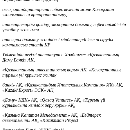
озық стандарттарына сәйкес келетін және Қазақстан
экономикасын әртараптандыру,
инновацияларды қолдау, экспортты дамыту, еңбек өнімділігін
ұлғайту жолымен
орнықты дамыту жөніндегі міндеттерді іске асыруды
қамтамасыз ететін ҚР
Үкіметінің негізгі институты. Холдингке: «Қазақстанның
Даму Банкі» АҚ,
«Қазақстанның инвестициялық қоры» АҚ, «Қазақстанның
тұрғын үй құрылыс жинақ
банкі» АҚ, «Қазақстандық Ипотекалық Компания» ИҰ» АҚ,
«KazakhExport» ЭСК» АҚ,
«Даму» КДҚ» АҚ, «Qazaq Ventures» АҚ, «Тұрғын үй
құрылысына кепілдік беру қоры» АҚ,
«Қазына Капитал Менеджмент» АҚ, «Бәйтерек
девелопмент» АҚ, «Kazakhstan Project