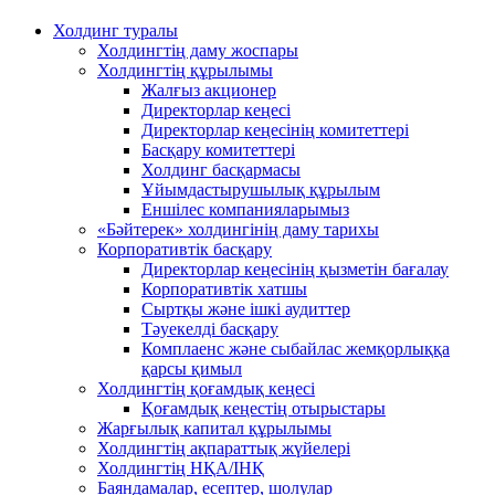
Холдинг туралы
Холдингтің даму жоспары
Холдингтің құрылымы
Жалғыз акционер
Директорлар кеңесі
Директорлар кеңесінің комитеттері
Басқару комитеттері
Холдинг басқармасы
Ұйымдастырушылық құрылым
Еншілес компанияларымыз
«Бәйтерек» холдингінің даму тарихы
Корпоративтік басқару
Директорлар кеңесінің қызметін бағалау
Корпоративтік хатшы
Сыртқы және ішкі аудиттер
Тәуекелді басқару
Комплаенс және сыбайлас жемқорлыққа
қарсы қимыл
Холдингтің қоғамдық кеңесі
Қоғамдық кеңестің отырыстары
Жарғылық капитал құрылымы
Холдингтің ақпараттық жүйелері
Холдингтің НҚА/ІНҚ
Баяндамалар, есептер, шолулар