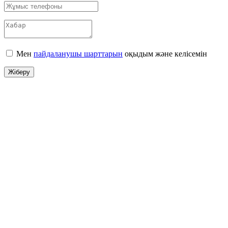
Мен
пайдаланушы шарттарын
оқыдым және келісемін
Жіберу