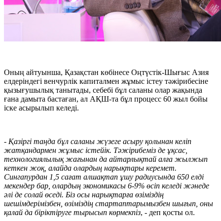
Оның айтуынша, Қазақстан көбінесе Оңтүстік-Шығыс Азия
елдеріндегі венчурлік капиталмен жұмыс істеу тәжірибесіне
қызығушылық танытады, себебі бұл саланы олар жақында
ғана дамыта бастаған, ал АҚШ-та бұл процесс 60 жыл бойы
іске асырылып келеді.
- Қазіргі таңда бұл саланы жүзеге асыру қолынан келіп
жатқандармен жұмыс істейік. Тәжірибеміз де ұқсас,
технологиялылық жағынан да айтарлықтай алға жылжып
кеткен жоқ, алайда олардың нарықтары керемет.
Сингапурдан 1,5 сағат алшақтап ұшу радиусында 650 елді
мекендер бар, олардың экономикасы 6-9% өсіп келеді жәнеде
әлі де солай өседі. Біз осы нарықтарға өзіміздің
шешімдерімізбен, өзіміздің стартаптарымызбен шығып, оны
қалай да біріктіруге тырысып көрмекпіз
, - деп қосты ол.