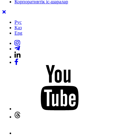
Корпоративтік іс-шаралар
Рус
Қаз
Eng