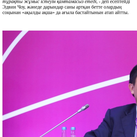
тұрақты жұмыс істеуін қамтамасыз етеді
, - деп есептейді
Эдвин Чоу, жәнеде дарындар саны артқан бетте олардың
соңынан «ақылды ақша» да ағыла бастайтынын атап айтты.