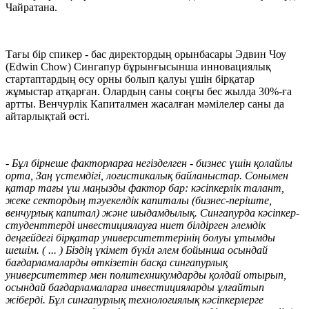
Чайратана.
Тағы бір спикер - бас директордың орынбасары Эдвин Чоу
(Edwin Chow) Сингапур бұрынғысынша инновациялық
стартаптардың өсу орны болып қалуы үшін бірқатар
жұмыстар атқарған. Олардың саны соңғы бес жылда 30%-ға
артты. Венчурлік Капиталмен жасалған мәмілелер саны да
айтарлықтай өсті.
- Бұл бірнеше факторларға негізделген - бизнес үшін қолайлы
орта, Заң үстемдігі, логистикалық байланыстар. Сонымен
қатар тағы үш маңызды фактор бар: кәсіпкерлік талант,
жеке сектордың тәуекелдік капиталы (бизнес-періште,
венчурлық капитал) және шыдамдылық. Сингапурда кәсіпкер-
студенттерді инвестициялауға ниет білдірген әлемдік
деңгейдегі бірқатар университеттерінің болуы ұтымды
шешім. ( ... ) Біздің үкімет бүкіл әлем бойынша осындай
бағдарламаларды өткізетін басқа сингапурлық
университеттер мен политехникумдарды қолдай отырып,
осындай бағдарламаларға инвестицияларды ұлғайтып
жіберді. Бұл сингапурлық технологиялық кәсіпкерлерге