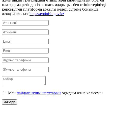
және заңды тұлғалардың өтініштерін қабылдайтын бірегей
платформа ретінде сіз өз шағымдарыңыз бен өтініштеріңізді
көрсетілген платформа арқылы келесі сілтеме бойынша
жолдай аласыз:
https://eotinish.gov.kz
Мен
пайдаланушы шарттарын
оқыдым және келісемін
Жіберу