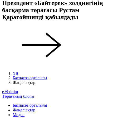
Президент «Бәйтерек» холдингінің
басқарма төрағасы Рустам
Қарағойшинді қабылдады
Үй
Баспасөз орталығы
Жаңалықтар
е-Өтініш
Төрағаның блогы
Баспасөз орталығы
Жаңалықтар
Медиа