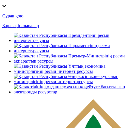
Сұрақ қою
Барлық іс-шаралар