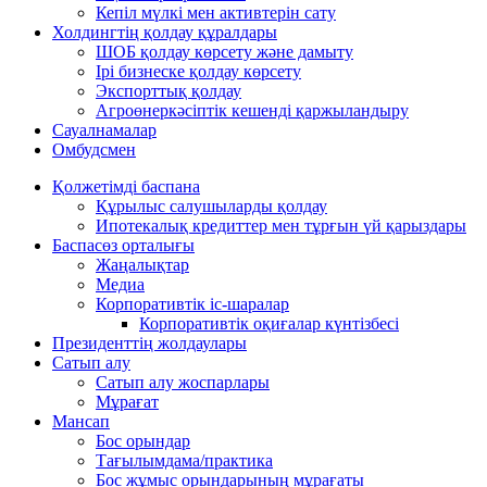
Кепіл мүлкі мен активтерін сату
Холдингтің қолдау құралдары
ШОБ қолдау көрсету және дамыту
Ірі бизнеске қолдау көрсету
Экспорттық қолдау
Агроөнеркәсіптік кешенді қаржыландыру
Сауалнамалар
Омбудсмен
Қолжетімді баспана
Құрылыс салушыларды қолдау
Ипотекалық кредиттер мен тұрғын үй қарыздары
Баспасөз орталығы
Жаңалықтар
Медиа
Корпоративтік іс-шаралар
Корпоративтік оқиғалар күнтізбесі
Президенттің жолдаулары
Сатып алу
Сатып алу жоспарлары
Мұрағат
Мансап
Бос орындар
Тағылымдама/практика
Бос жұмыс орындарының мұрағаты