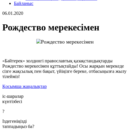
Байланыс
06.01.2020
Рождество мерекесімен
«Бәйтерек» холдингі православтық қазақстандықтарды
Рождество мерекесімен құттықтайды! Осы жарқын мерекеде
сізге жақсылық пен бақыт, үйіңізге береке, отбасыңызға жылу
тілейміз!
Қосымша жаңалықтар
іс-шаралар
күнтізбесі
?
Іздегеніңізді
таппадыңыз ба?