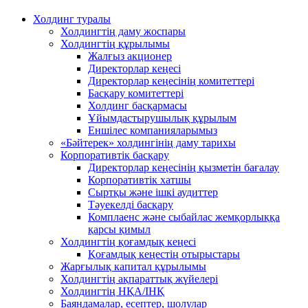
Холдинг туралы
Холдингтің даму жоспары
Холдингтің құрылымы
Жалғыз акционер
Директорлар кеңесі
Директорлар кеңесінің комитеттері
Басқару комитеттері
Холдинг басқармасы
Ұйымдастырушылық құрылым
Еншілес компанияларымыз
«Бәйтерек» холдингінің даму тарихы
Корпоративтік басқару
Директорлар кеңесінің қызметін бағалау
Корпоративтік хатшы
Сыртқы және ішкі аудиттер
Тәуекелді басқару
Комплаенс және сыбайлас жемқорлыққа
қарсы қимыл
Холдингтің қоғамдық кеңесі
Қоғамдық кеңестің отырыстары
Жарғылық капитал құрылымы
Холдингтің ақпараттық жүйелері
Холдингтің НҚА/ІНҚ
Баяндамалар, есептер, шолулар