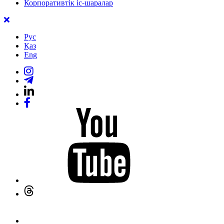
Корпоративтік іс-шаралар
Рус
Қаз
Eng