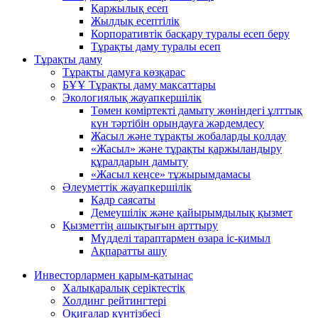
Қаржылық есеп
Жылдық есептілік
Корпоративтік басқару туралы есеп беру
Тұрақты даму туралы есеп
Тұрақты даму
Тұрақты дамуға көзқарас
БҰҰ Тұрақты даму мақсаттары
Экологиялық жауапкершілік
Төмен көміртекті дамыту жөніндегі ұлттық
күн тәртібін орындауға жәрдемдесу
Жасыл және тұрақты жобаларды қолдау
«Жасыл» және тұрақты қаржыландыру
құралдарын дамыту
«Жасыл кеңсе» тұжырымдамасы
Әлеуметтік жауапкершілік
Кадр саясаты
Демеушілік және қайырымдылық қызмет
Қызметтің ашықтығын арттыру
Мүдделі тараптармен өзара іс-қимыл
Ақпаратты ашу
Инвесторлармен қарым-қатынас
Халықаралық серіктестік
Холдинг рейтингтері
Оқиғалар күнтізбесі