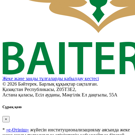
Жеке және заңды тұлғаларды қабылдау кестесі
© 2026 Бәйтерек. Барлық құқықтар сақталған.
Қазақстан Республикасы, Z05T3E2,
Астана қаласы, Есіл ауданы, Мәңгілік Ел даңғылы, 55А
Сұрақ қою
×
*
«е-Өтініш»
жүйесін институционализациялау аясында жеке