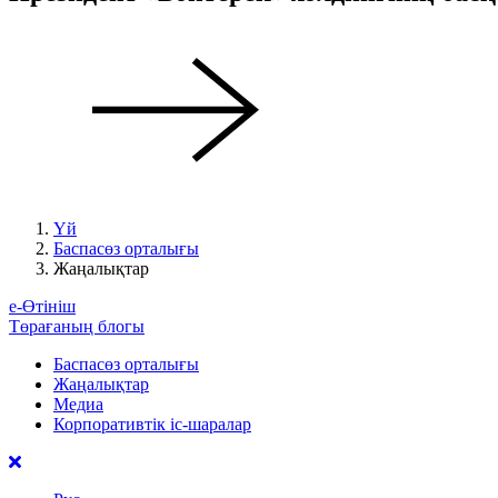
Үй
Баспасөз орталығы
Жаңалықтар
е-Өтініш
Төрағаның блогы
Баспасөз орталығы
Жаңалықтар
Медиа
Корпоративтік іс-шаралар