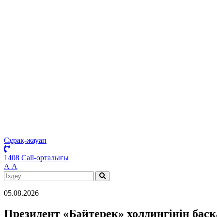
Сұрақ-жауап
1408 Call-орталығы
А
А
05.08.2026
Президент «Бәйтерек» холдингінің бас