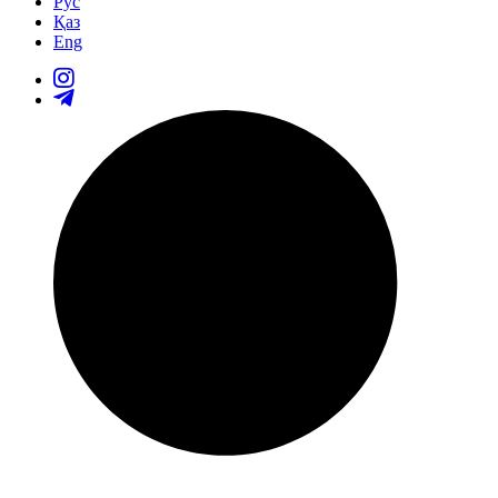
Рус
Қаз
Eng