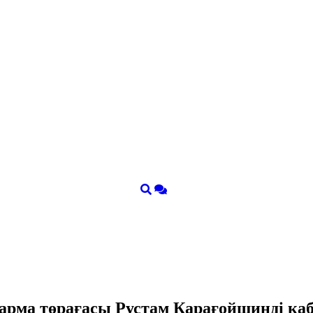
қарма төрағасы Рустам Қарағойшинді қ