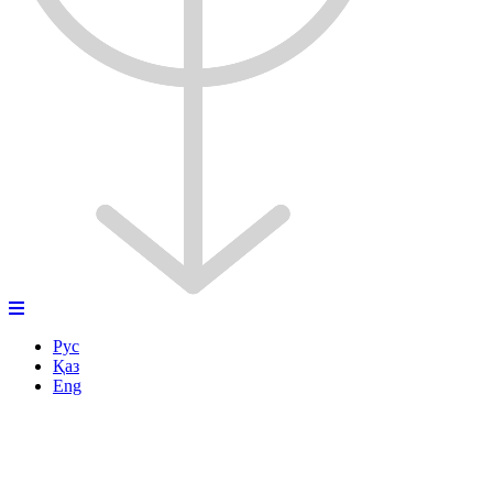
Рус
Қаз
Eng