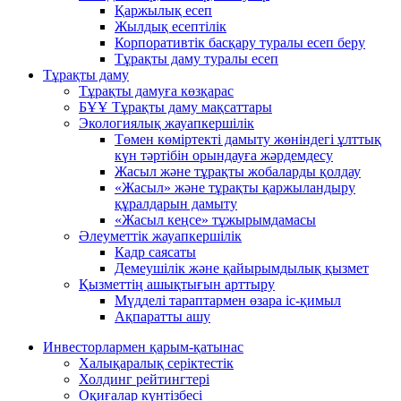
Қаржылық есеп
Жылдық есептілік
Корпоративтік басқару туралы есеп беру
Тұрақты даму туралы есеп
Тұрақты даму
Тұрақты дамуға көзқарас
БҰҰ Тұрақты даму мақсаттары
Экологиялық жауапкершілік
Төмен көміртекті дамыту жөніндегі ұлттық
күн тәртібін орындауға жәрдемдесу
Жасыл және тұрақты жобаларды қолдау
«Жасыл» және тұрақты қаржыландыру
құралдарын дамыту
«Жасыл кеңсе» тұжырымдамасы
Әлеуметтік жауапкершілік
Кадр саясаты
Демеушілік және қайырымдылық қызмет
Қызметтің ашықтығын арттыру
Мүдделі тараптармен өзара іс-қимыл
Ақпаратты ашу
Инвесторлармен қарым-қатынас
Халықаралық серіктестік
Холдинг рейтингтері
Оқиғалар күнтізбесі