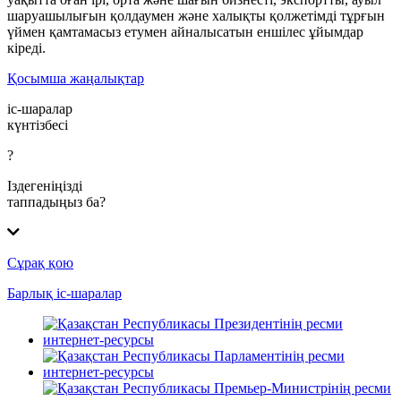
шаруашылығын қолдаумен және халықты қолжетімді тұрғын
үймен қамтамасыз етумен айналысатын еншілес ұйымдар
кіреді.
Қосымша жаңалықтар
іс-шаралар
күнтізбесі
?
Іздегеніңізді
таппадыңыз ба?
Сұрақ қою
Барлық іс-шаралар