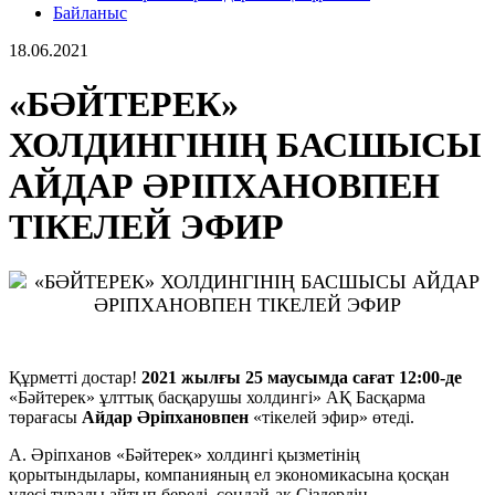
Байланыс
18.06.2021
«БӘЙТЕРЕК»
ХОЛДИНГІНІҢ БАСШЫСЫ
АЙДАР ӘРІПХАНОВПЕН
ТІКЕЛЕЙ ЭФИР
Құрметті достар!
2021 жылғы 25 маусымда сағат 12:00-де
«Бәйтерек» ұлттық басқарушы холдингі» АҚ Басқарма
төрағасы
Айдар Әріпхановпен
«тікелей эфир» өтеді.
А. Әріпханов «Бәйтерек» холдингі қызметінің
қорытындылары, компанияның ел экономикасына қосқан
үлесі туралы айтып береді, сондай-ақ Сіздердің