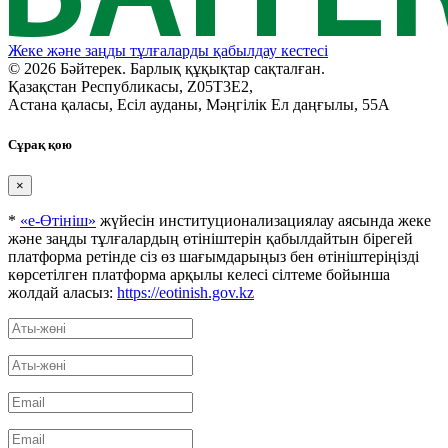
Жеке және заңды тұлғаларды қабылдау кестесі
© 2026 Бәйтерек. Барлық құқықтар сақталған.
Қазақстан Республикасы, Z05T3E2,
Астана қаласы, Есіл ауданы, Мәңгілік Ел даңғылы, 55А
Сұрақ қою
×
*
«е-Өтініш»
жүйесін институционализациялау аясында жеке
және заңды тұлғалардың өтініштерін қабылдайтын бірегей
платформа ретінде сіз өз шағымдарыңыз бен өтініштеріңізді
көрсетілген платформа арқылы келесі сілтеме бойынша
жолдай аласыз:
https://eotinish.gov.kz