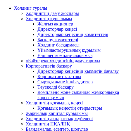
Холдинг туралы
Холдингтің даму жоспары
Холдингтің құрылымы
Жалғыз акционер
Директорлар кеңесі
Директорлар кеңесінің комитеттері
Басқару комитеттері
Холдинг басқармасы
Ұйымдастырушылық құрылым
Еншілес компанияларымыз
«Бәйтерек» холдингінің даму тарихы
Корпоративтік басқару
Директорлар кеңесінің қызметін бағалау
Корпоративтік хатшы
Сыртқы және ішкі аудиттер
Тәуекелді басқару
Комплаенс және сыбайлас жемқорлыққа
қарсы қимыл
Холдингтің қоғамдық кеңесі
Қоғамдық кеңестің отырыстары
Жарғылық капитал құрылымы
Холдингтің ақпараттық жүйелері
Холдингтің НҚА/ІНҚ
Баяндамалар, есептер, шолулар