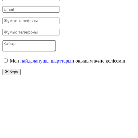
Мен
пайдаланушы шарттарын
оқыдым және келісемін
Жіберу