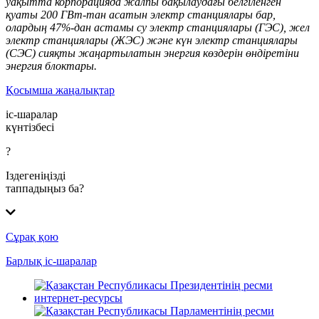
уақытта корпорацияда жалпы бақыла
удағы
белгіленген
қуаты 200 ГВт-тан асатын электр станциялары бар,
олардың 47%-дан астамы су электр станциялары (ГЭС), жел
электр станциялары (ЖЭС) және күн электр станциялары
(СЭС) сияқты жаңартылатын энергия көздерін
өндіретіни
энергия блоктары.
Қосымша жаңалықтар
іс-шаралар
күнтізбесі
?
Іздегеніңізді
таппадыңыз ба?
Сұрақ қою
Барлық іс-шаралар