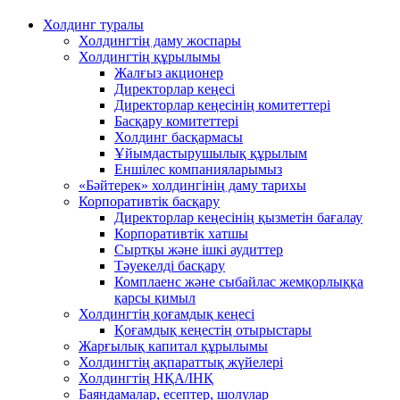
Холдинг туралы
Холдингтің даму жоспары
Холдингтің құрылымы
Жалғыз акционер
Директорлар кеңесі
Директорлар кеңесінің комитеттері
Басқару комитеттері
Холдинг басқармасы
Ұйымдастырушылық құрылым
Еншілес компанияларымыз
«Бәйтерек» холдингінің даму тарихы
Корпоративтік басқару
Директорлар кеңесінің қызметін бағалау
Корпоративтік хатшы
Сыртқы және ішкі аудиттер
Тәуекелді басқару
Комплаенс және сыбайлас жемқорлыққа
қарсы қимыл
Холдингтің қоғамдық кеңесі
Қоғамдық кеңестің отырыстары
Жарғылық капитал құрылымы
Холдингтің ақпараттық жүйелері
Холдингтің НҚА/ІНҚ
Баяндамалар, есептер, шолулар