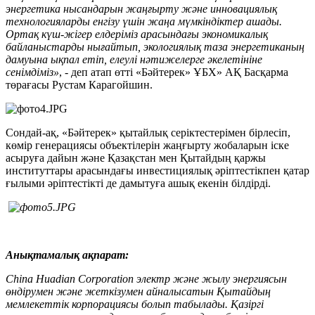
энергетика нысандарын жаңғырту және инновациялық
технологияларды енгізу үшін жаңа мүмкіндіктер ашады.
Ортақ күш-жігер елдеріміз арасындағы экономикалық
байланыстарды нығайтып, экологиялық таза энергетиканың
дамуына ықпал етіп, елеулі нәтижелерге әкелетініне
сенімдіміз»
, - деп атап өтті «Бәйтерек» ҰБХ» АҚ Басқарма
төрағасы Рустам Карагойшин.
Сондай-ақ, «Бәйтерек» қытайлық серіктестерімен бірлесіп,
көмір генерациясы объектілерін жаңғырту жобаларын іске
асыруға дайын және Қазақстан мен Қытайдың қаржы
институттары арасындағы инвестициялық әріптестікпен қатар
ғылыми әріптестікті де дамытуға ашық екенін білдірді.
Анықтамалық ақпарат:
China Huadian Corporation
электр және жылу энергиясын
өндірумен және жеткізумен айналысатын Қытайдың
мемлекеттік корпорациясы болып табылады.
Қазіргі