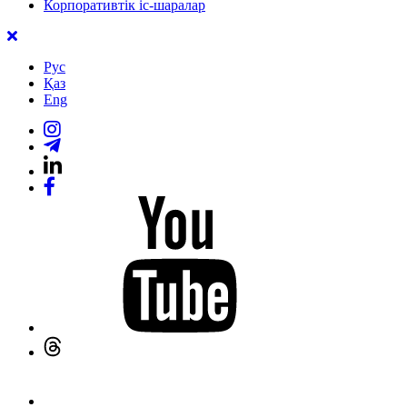
Корпоративтік іс-шаралар
Рус
Қаз
Eng