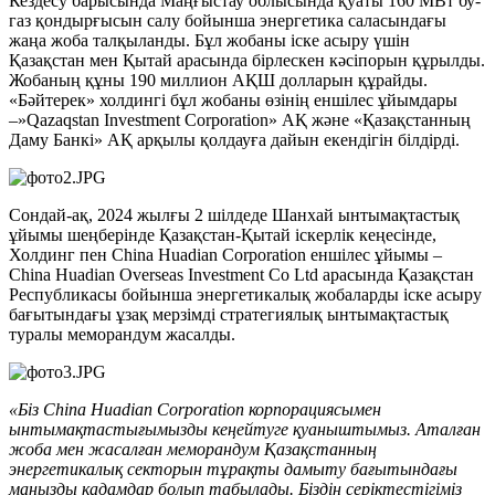
Кездесу барысында Маңғыстау облысында қуаты 160 МВт бу-
газ қондырғысын салу бойынша энергетика саласындағы
жаңа жоба талқыланды. Бұл жобаны іске асыру үшін
Қазақстан мен Қытай арасында бірлескен кәсіпорын құрылды.
Жобаның құны 190 миллион АҚШ долларын құрайды.
«Бәйтерек» холдингі бұл жобаны өзінің еншілес ұйымдары
–»Qazaqstan Investment Corporation» АҚ және «Қазақстанның
Даму Банкі» АҚ арқылы қолдауға дайын екендігін білдірді.
Сондай-ақ, 2024 жылғы 2 шілдеде Шанхай ынтымақтастық
ұйымы шеңберінде Қазақстан-Қытай іскерлік кеңесінде,
Холдинг пен China Huadian Corporation еншілес ұйымы –
China Huadian Overseas Investment Co Ltd арасында Қазақстан
Республикасы бойынша энергетикалық жобаларды іске асыру
бағытындағы ұзақ мерзімді стратегиялық ынтымақтастық
туралы меморандум жасалды.
«Біз China Huadian Corporation корпорациясымен
ынтымақтастығымызды кеңейтуге қуаныштымыз. Аталған
жоба мен жасалған меморандум Қазақстанның
энергетикалық секторын тұрақты дамыту бағытындағы
маңызды қадамдар болып табылады. Біздің серіктестігіміз