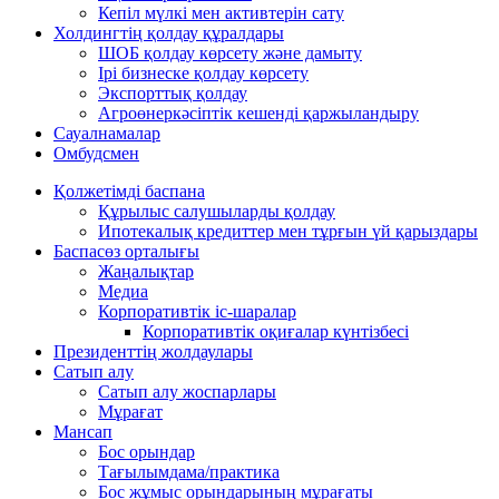
Кепіл мүлкі мен активтерін сату
Холдингтің қолдау құралдары
ШОБ қолдау көрсету және дамыту
Ірі бизнеске қолдау көрсету
Экспорттық қолдау
Агроөнеркәсіптік кешенді қаржыландыру
Сауалнамалар
Омбудсмен
Қолжетімді баспана
Құрылыс салушыларды қолдау
Ипотекалық кредиттер мен тұрғын үй қарыздары
Баспасөз орталығы
Жаңалықтар
Медиа
Корпоративтік іс-шаралар
Корпоративтік оқиғалар күнтізбесі
Президенттің жолдаулары
Сатып алу
Сатып алу жоспарлары
Мұрағат
Мансап
Бос орындар
Тағылымдама/практика
Бос жұмыс орындарының мұрағаты