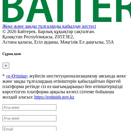
Жеке және заңды тұлғаларды қабылдау кестесі
© 2026 Бәйтерек. Барлық құқықтар сақталған.
Қазақстан Республикасы, Z05T3E2,
Астана қаласы, Есіл ауданы, Мәңгілік Ел даңғылы, 55А
Сұрақ қою
×
*
«е-Өтініш»
жүйесін институционализациялау аясында жеке
және заңды тұлғалардың өтініштерін қабылдайтын бірегей
платформа ретінде сіз өз шағымдарыңыз бен өтініштеріңізді
көрсетілген платформа арқылы келесі сілтеме бойынша
жолдай аласыз:
https://eotinish.gov.kz