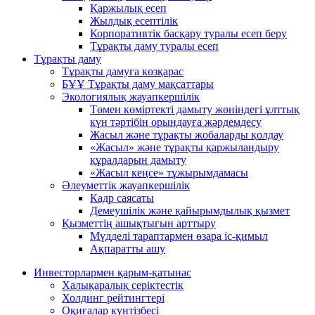
Қаржылық есеп
Жылдық есептілік
Корпоративтік басқару туралы есеп беру
Тұрақты даму туралы есеп
Тұрақты даму
Тұрақты дамуға көзқарас
БҰҰ Тұрақты даму мақсаттары
Экологиялық жауапкершілік
Төмен көміртекті дамыту жөніндегі ұлттық
күн тәртібін орындауға жәрдемдесу
Жасыл және тұрақты жобаларды қолдау
«Жасыл» және тұрақты қаржыландыру
құралдарын дамыту
«Жасыл кеңсе» тұжырымдамасы
Әлеуметтік жауапкершілік
Кадр саясаты
Демеушілік және қайырымдылық қызмет
Қызметтің ашықтығын арттыру
Мүдделі тараптармен өзара іс-қимыл
Ақпаратты ашу
Инвесторлармен қарым-қатынас
Халықаралық серіктестік
Холдинг рейтингтері
Оқиғалар күнтізбесі