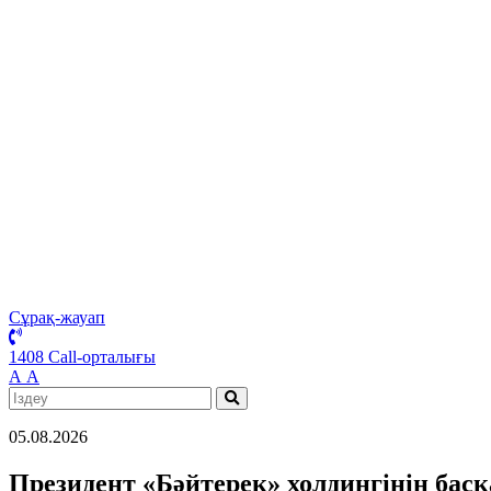
Сұрақ-жауап
1408 Call-орталығы
А
А
05.08.2026
Президент «Бәйтерек» холдингінің бас