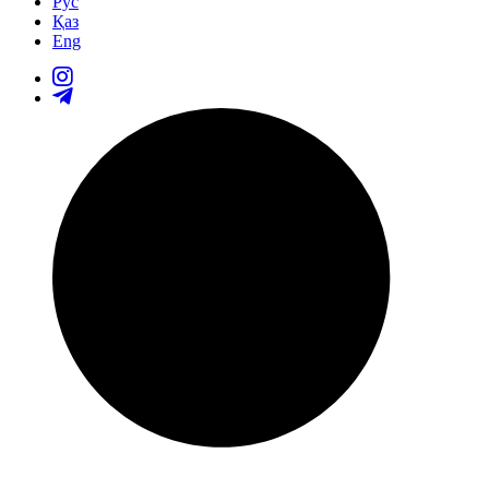
Рус
Қаз
Eng