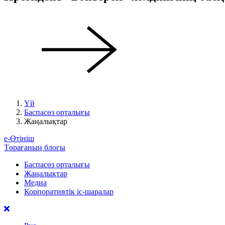
Үй
Баспасөз орталығы
Жаңалықтар
е-Өтініш
Төрағаның блогы
Баспасөз орталығы
Жаңалықтар
Медиа
Корпоративтік іс-шаралар