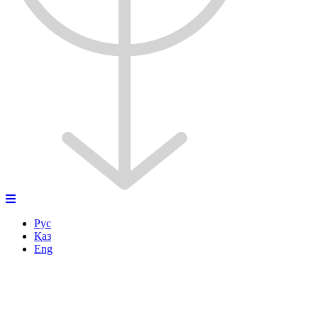
Рус
Қаз
Eng