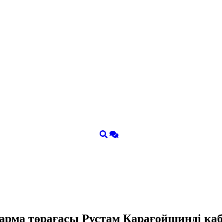
қарма төрағасы Рустам Қарағойшинді қ