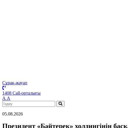
Сұрақ-жауап
1408 Call-орталығы
А
А
05.08.2026
Президент «Бәйтерек» холдингінің бас