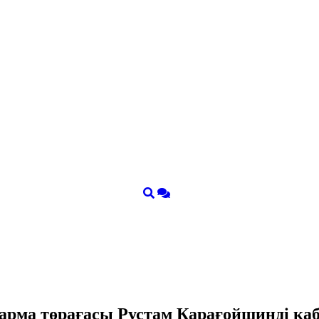
қарма төрағасы Рустам Қарағойшинді қ