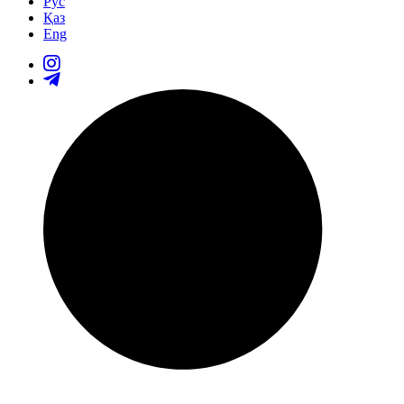
Рус
Қаз
Eng