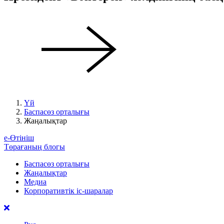
Үй
Баспасөз орталығы
Жаңалықтар
е-Өтініш
Төрағаның блогы
Баспасөз орталығы
Жаңалықтар
Медиа
Корпоративтік іс-шаралар