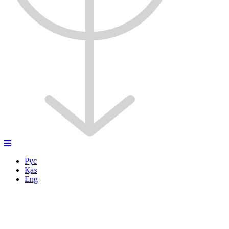
Рус
Қаз
Eng