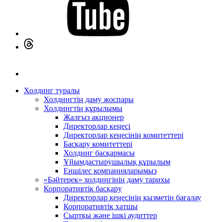
Холдинг туралы
Холдингтің даму жоспары
Холдингтің құрылымы
Жалғыз акционер
Директорлар кеңесі
Директорлар кеңесінің комитеттері
Басқару комитеттері
Холдинг басқармасы
Ұйымдастырушылық құрылым
Еншілес компанияларымыз
«Бәйтерек» холдингінің даму тарихы
Корпоративтік басқару
Директорлар кеңесінің қызметін бағалау
Корпоративтік хатшы
Сыртқы және ішкі аудиттер