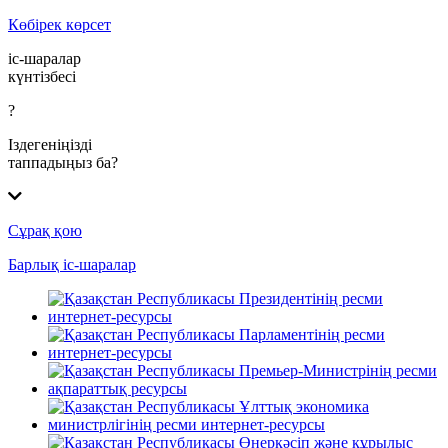
Көбірек көрсет
іс-шаралар
күнтізбесі
?
Іздегеніңізді
таппадыңыз ба?
Сұрақ қою
Барлық іс-шаралар