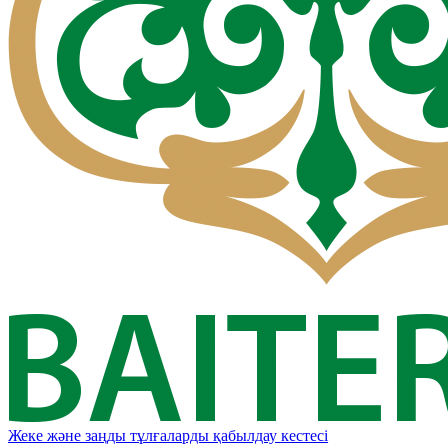
Жеке және заңды тұлғаларды қабылдау кестесі