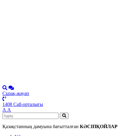
Сұрақ-жауап
1408 Call-орталығы
А
А
Қазақстанның дамуына бағытталған
КӘСІПҚОЙЛАР