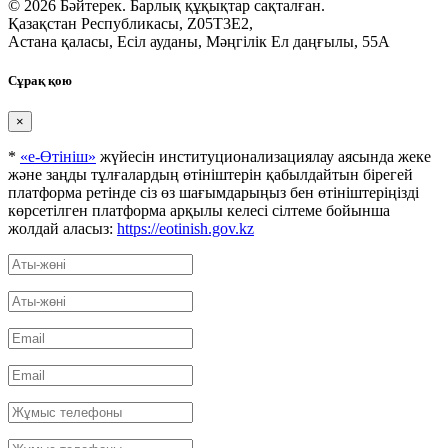
© 2026 Бәйтерек. Барлық құқықтар сақталған.
Қазақстан Республикасы, Z05T3E2,
Астана қаласы, Есіл ауданы, Мәңгілік Ел даңғылы, 55А
Сұрақ қою
×
*
«е-Өтініш»
жүйесін институционализациялау аясында жеке
және заңды тұлғалардың өтініштерін қабылдайтын бірегей
платформа ретінде сіз өз шағымдарыңыз бен өтініштеріңізді
көрсетілген платформа арқылы келесі сілтеме бойынша
жолдай аласыз:
https://eotinish.gov.kz