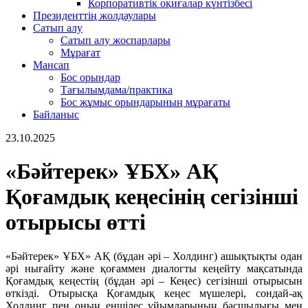
Корпоративтік оқиғалар күнтізбесі
Президенттің жолдаулары
Сатып алу
Сатып алу жоспарлары
Мұрағат
Мансап
Бос орындар
Тағылымдама/практика
Бос жұмыс орындарының мұрағаты
Байланыс
23.10.2025
«Бәйтерек» ҰБХ» АҚ
Қоғамдық кеңесінің сегізінші
отырысы өтті
«Бәйтерек» ҰБХ» АҚ (бұдан әрі – Холдинг) ашықтықты одан
әрі нығайту және қоғаммен диалогты кеңейту мақсатында
Қоғамдық кеңестің (бұдан әрі – Кеңес) сегізінші отырысын
өткізді. Отырысқа Қоғамдық кеңес мүшелері, сондай-ақ
Холдинг пен оның еншілес ұйымдарының басшылығы мен