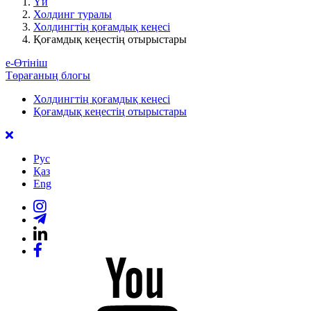
Үй
Холдинг туралы
Холдингтің қоғамдық кеңесі
Қоғамдық кеңестің отырыстары
е-Өтініш
Төрағаның блогы
Холдингтің қоғамдық кеңесі
Қоғамдық кеңестің отырыстары
Рус
Қаз
Eng