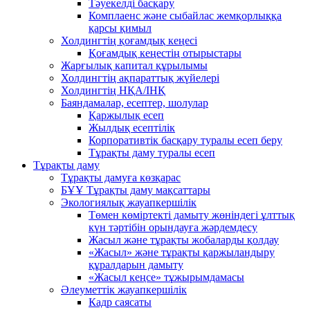
Тәуекелді басқару
Комплаенс және сыбайлас жемқорлыққа
қарсы қимыл
Холдингтің қоғамдық кеңесі
Қоғамдық кеңестің отырыстары
Жарғылық капитал құрылымы
Холдингтің ақпараттық жүйелері
Холдингтің НҚА/ІНҚ
Баяндамалар, есептер, шолулар
Қаржылық есеп
Жылдық есептілік
Корпоративтік басқару туралы есеп беру
Тұрақты даму туралы есеп
Тұрақты даму
Тұрақты дамуға көзқарас
БҰҰ Тұрақты даму мақсаттары
Экологиялық жауапкершілік
Төмен көміртекті дамыту жөніндегі ұлттық
күн тәртібін орындауға жәрдемдесу
Жасыл және тұрақты жобаларды қолдау
«Жасыл» және тұрақты қаржыландыру
құралдарын дамыту
«Жасыл кеңсе» тұжырымдамасы
Әлеуметтік жауапкершілік
Кадр саясаты