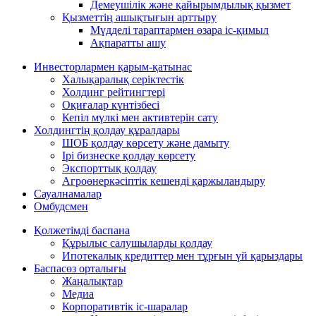
Демеушілік және қайырымдылық қызмет
Қызметтің ашықтығын арттыру
Мүдделі тараптармен өзара іс-қимыл
Ақпаратты ашу
Инвесторлармен қарым-қатынас
Халықаралық серіктестік
Холдинг рейтингтері
Оқиғалар күнтізбесі
Кепіл мүлкі мен активтерін сату
Холдингтің қолдау құралдары
ШОБ қолдау көрсету және дамыту
Ірі бизнеске қолдау көрсету
Экспорттық қолдау
Агроөнеркәсіптік кешенді қаржыландыру
Сауалнамалар
Омбудсмен
Қолжетімді баспана
Құрылыс салушыларды қолдау
Ипотекалық кредиттер мен тұрғын үй қарыздары
Баспасөз орталығы
Жаңалықтар
Медиа
Корпоративтік іс-шаралар