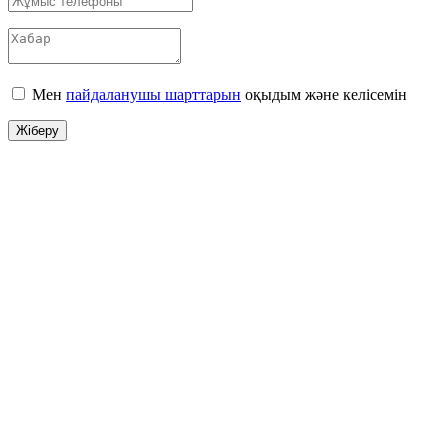
Мен
пайдаланушы шарттарын
оқыдым және келісемін
Жіберу