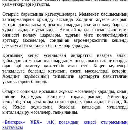
қызметкерлері қатысты.
Отырыс барысында қатысушыларға Мемлекет басшысының
тапсырмаларын орындау аясында Холдинг жүзеге асырып
жатқан дағдарысқа қарсы шаралардың іске асырылу барысы
туралы ақпарат ұсынылды. Атап айтқанда, шағын және орта
бизнесті қолдау шаралары, тұрғын үйге қолжетімділікті
арттыру мәселелері, сондай-ақ агроөнеркәсіптік кешенді
дамытуға бағытталған бастамалар қаралды.
Қоғамдық кеңес ұсынылған ақпаратты назарға алды,
қабылданып жатқан шаралардың маңыздылығын және оларды
одан әрі дамыту қажеттігін атап өтті. Кеңес мүшелері
талқылауға белсенді қатысып, өзекті мәселелерді көтеріп,
Холдинг жұмысының тиімділігін арттыруға бағытталған
ұсыныстарын білдірді.
Отырыс соңында қосымша жұмыс мәселелері қаралды, оның
ішінде Қоғамдық кеңестер төрағаларының Үйлестіру
кеңесінің отырысы қорытындылары туралы ақпарат, сондай-
ақ Кеңес жұмысына белсенді қатысқан мүшелерді
ынталандыру мәселелері талқыланды.
«Бәйтерек» ҰБХ» АҚ қоғамдық кеңесі отырысының
хаттамасы