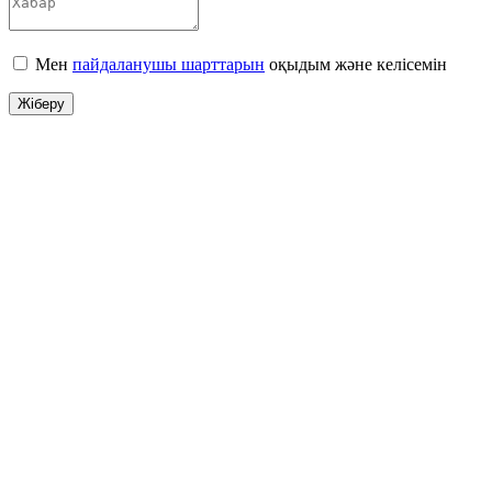
Мен
пайдаланушы шарттарын
оқыдым және келісемін
Жіберу