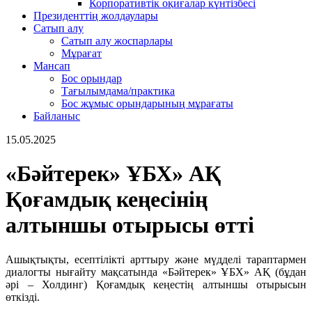
Корпоративтік оқиғалар күнтізбесі
Президенттің жолдаулары
Сатып алу
Сатып алу жоспарлары
Мұрағат
Мансап
Бос орындар
Тағылымдама/практика
Бос жұмыс орындарының мұрағаты
Байланыс
15.05.2025
«Бәйтерек» ҰБХ» АҚ
Қоғамдық кеңесінің
алтыншы отырысы өтті
Ашықтықты, есептілікті арттыру және мүдделі тараптармен
диалогты нығайту мақсатында «Бәйтерек» ҰБХ» АҚ (бұдан
әрі – Холдинг) Қоғамдық кеңестің алтыншы отырысын
өткізді.