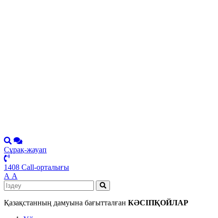
Сұрақ-жауап
1408 Call-орталығы
А
А
Қазақстанның дамуына бағытталған
КӘСІПҚОЙЛАР