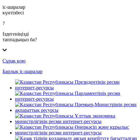
іс-шаралар
күнтізбесі
?
Іздегеніңізді
таппадыңыз ба?
Сұрақ қою
Барлық іс-шаралар