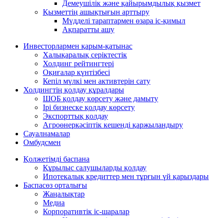
Демеушілік және қайырымдылық қызмет
Қызметтің ашықтығын арттыру
Мүдделі тараптармен өзара іс-қимыл
Ақпаратты ашу
Инвесторлармен қарым-қатынас
Халықаралық серіктестік
Холдинг рейтингтері
Оқиғалар күнтізбесі
Кепіл мүлкі мен активтерін сату
Холдингтің қолдау құралдары
ШОБ қолдау көрсету және дамыту
Ірі бизнеске қолдау көрсету
Экспорттық қолдау
Агроөнеркәсіптік кешенді қаржыландыру
Сауалнамалар
Омбудсмен
Қолжетімді баспана
Құрылыс салушыларды қолдау
Ипотекалық кредиттер мен тұрғын үй қарыздары
Баспасөз орталығы
Жаңалықтар
Медиа
Корпоративтік іс-шаралар