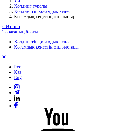
Үй
Холдинг туралы
Холдингтің қоғамдық кеңесі
Қоғамдық кеңестің отырыстары
е-Өтініш
Төрағаның блогы
Холдингтің қоғамдық кеңесі
Қоғамдық кеңестің отырыстары
Рус
Қаз
Eng