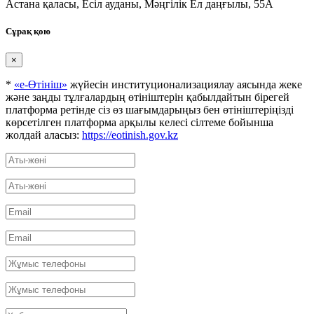
Астана қаласы, Есіл ауданы, Мәңгілік Ел даңғылы, 55А
Сұрақ қою
×
*
«е-Өтініш»
жүйесін институционализациялау аясында жеке
және заңды тұлғалардың өтініштерін қабылдайтын бірегей
платформа ретінде сіз өз шағымдарыңыз бен өтініштеріңізді
көрсетілген платформа арқылы келесі сілтеме бойынша
жолдай аласыз:
https://eotinish.gov.kz