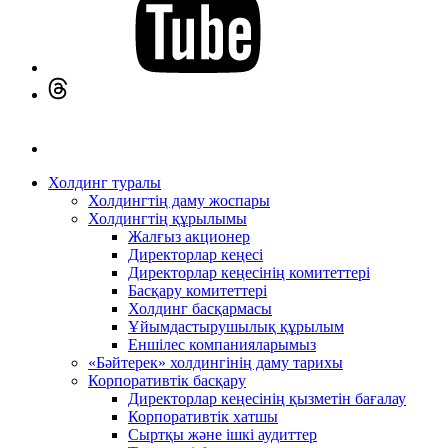
Холдинг туралы
Холдингтің даму жоспары
Холдингтің құрылымы
Жалғыз акционер
Директорлар кеңесі
Директорлар кеңесінің комитеттері
Басқару комитеттері
Холдинг басқармасы
Ұйымдастырушылық құрылым
Еншілес компанияларымыз
«Бәйтерек» холдингінің даму тарихы
Корпоративтік басқару
Директорлар кеңесінің қызметін бағалау
Корпоративтік хатшы
Сыртқы және ішкі аудиттер