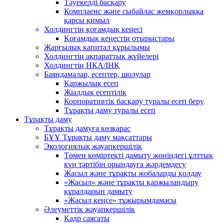
Тәуекелді басқару
Комплаенс және сыбайлас жемқорлыққа
қарсы қимыл
Холдингтің қоғамдық кеңесі
Қоғамдық кеңестің отырыстары
Жарғылық капитал құрылымы
Холдингтің ақпараттық жүйелері
Холдингтің НҚА/ІНҚ
Баяндамалар, есептер, шолулар
Қаржылық есеп
Жылдық есептілік
Корпоративтік басқару туралы есеп беру
Тұрақты даму туралы есеп
Тұрақты даму
Тұрақты дамуға көзқарас
БҰҰ Тұрақты даму мақсаттары
Экологиялық жауапкершілік
Төмен көміртекті дамыту жөніндегі ұлттық
күн тәртібін орындауға жәрдемдесу
Жасыл және тұрақты жобаларды қолдау
«Жасыл» және тұрақты қаржыландыру
құралдарын дамыту
«Жасыл кеңсе» тұжырымдамасы
Әлеуметтік жауапкершілік
Кадр саясаты