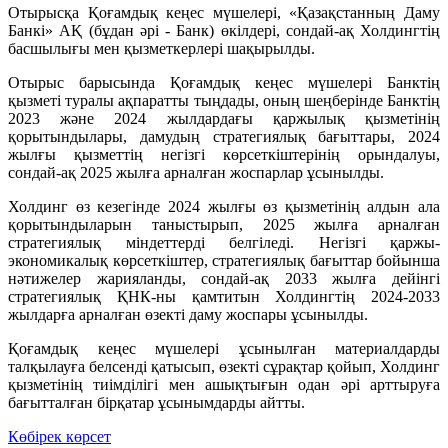
Отырысқа Қоғамдық кеңес мүшелері, «Қазақстанның Даму
Банкі» АҚ (бұдан әрі - Банк) өкілдері, сондай-ақ Холдингтің
басшылығы мен қызметкерлері шақырылды.
Отырыс барысында Қоғамдық кеңес мүшелері Банктің
қызметі туралы ақпаратты тыңдады, оның шеңберінде Банктің
2023 және 2024 жылдардағы қаржылық қызметінің
қорытындылары, дамудың стратегиялық бағыттары, 2024
жылғы қызметтің негізгі көрсеткіштерінің орындалуы,
сондай-ақ 2025 жылға арналған жоспарлар ұсынылды.
Холдинг өз кезегінде 2024 жылғы өз қызметінің алдын ала
қорытындыларын таныстырып, 2025 жылға арналған
стратегиялық міндеттерді белгіледі. Негізгі қаржы-
экономикалық көрсеткіштер, стратегиялық бағыттар бойынша
нәтижелер жарияланды, сондай-ақ 2033 жылға дейінгі
стратегиялық ҚНК-ны қамтитын Холдингтің 2024-2033
жылдарға арналған өзекті даму жоспары ұсынылды.
Қоғамдық кеңес мүшелері ұсынылған материалдарды
талқылауға белсенді қатысып, өзекті сұрақтар қойып, Холдинг
қызметінің тиімділігі мен ашықтығын одан әрі арттыруға
бағытталған бірқатар ұсынымдарды айтты.
Көбірек көрсет