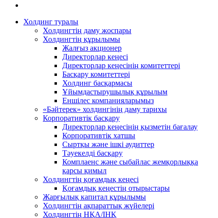
Холдинг туралы
Холдингтің даму жоспары
Холдингтің құрылымы
Жалғыз акционер
Директорлар кеңесі
Директорлар кеңесінің комитеттері
Басқару комитеттері
Холдинг басқармасы
Ұйымдастырушылық құрылым
Еншілес компанияларымыз
«Бәйтерек» холдингінің даму тарихы
Корпоративтік басқару
Директорлар кеңесінің қызметін бағалау
Корпоративтік хатшы
Сыртқы және ішкі аудиттер
Тәуекелді басқару
Комплаенс және сыбайлас жемқорлыққа
қарсы қимыл
Холдингтің қоғамдық кеңесі
Қоғамдық кеңестің отырыстары
Жарғылық капитал құрылымы
Холдингтің ақпараттық жүйелері
Холдингтің НҚА/ІНҚ