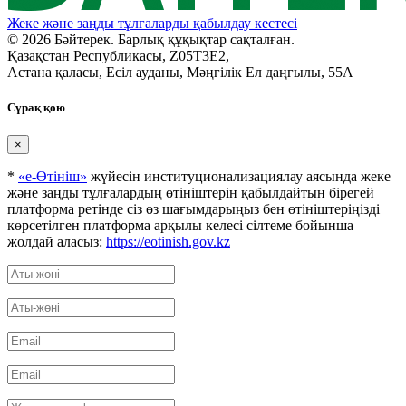
Жеке және заңды тұлғаларды қабылдау кестесі
© 2026 Бәйтерек. Барлық құқықтар сақталған.
Қазақстан Республикасы, Z05T3E2,
Астана қаласы, Есіл ауданы, Мәңгілік Ел даңғылы, 55А
Сұрақ қою
×
*
«е-Өтініш»
жүйесін институционализациялау аясында жеке
және заңды тұлғалардың өтініштерін қабылдайтын бірегей
платформа ретінде сіз өз шағымдарыңыз бен өтініштеріңізді
көрсетілген платформа арқылы келесі сілтеме бойынша
жолдай аласыз:
https://eotinish.gov.kz