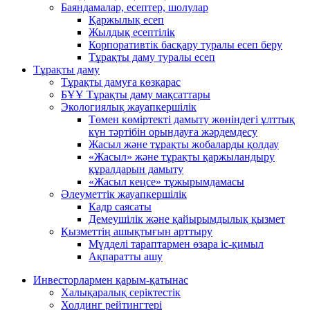
Баяндамалар, есептер, шолулар
Қаржылық есеп
Жылдық есептілік
Корпоративтік басқару туралы есеп беру
Тұрақты даму туралы есеп
Тұрақты даму
Тұрақты дамуға көзқарас
БҰҰ Тұрақты даму мақсаттары
Экологиялық жауапкершілік
Төмен көміртекті дамыту жөніндегі ұлттық
күн тәртібін орындауға жәрдемдесу
Жасыл және тұрақты жобаларды қолдау
«Жасыл» және тұрақты қаржыландыру
құралдарын дамыту
«Жасыл кеңсе» тұжырымдамасы
Әлеуметтік жауапкершілік
Кадр саясаты
Демеушілік және қайырымдылық қызмет
Қызметтің ашықтығын арттыру
Мүдделі тараптармен өзара іс-қимыл
Ақпаратты ашу
Инвесторлармен қарым-қатынас
Халықаралық серіктестік
Холдинг рейтингтері