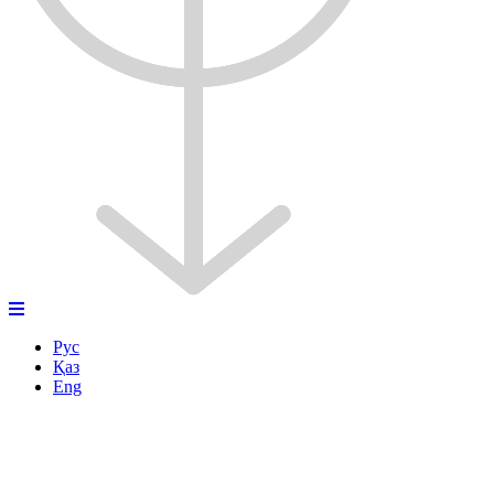
Рус
Қаз
Eng