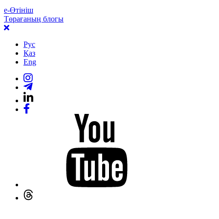
е-Өтініш
Төрағаның блогы
Рус
Қаз
Eng