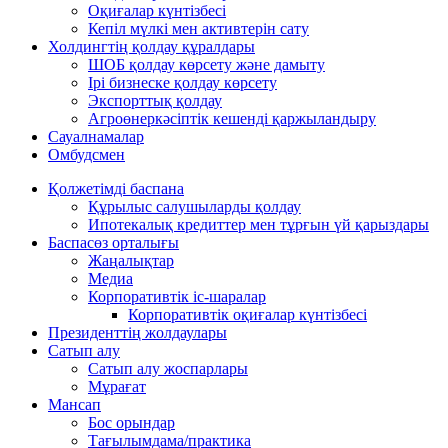
Оқиғалар күнтізбесі
Кепіл мүлкі мен активтерін сату
Холдингтің қолдау құралдары
ШОБ қолдау көрсету және дамыту
Ірі бизнеске қолдау көрсету
Экспорттық қолдау
Агроөнеркәсіптік кешенді қаржыландыру
Сауалнамалар
Омбудсмен
Қолжетімді баспана
Құрылыс салушыларды қолдау
Ипотекалық кредиттер мен тұрғын үй қарыздары
Баспасөз орталығы
Жаңалықтар
Медиа
Корпоративтік іс-шаралар
Корпоративтік оқиғалар күнтізбесі
Президенттің жолдаулары
Сатып алу
Сатып алу жоспарлары
Мұрағат
Мансап
Бос орындар
Тағылымдама/практика