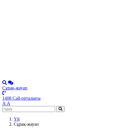
Сұрақ-жауап
1408 Call-орталығы
А
А
Үй
Сұрақ-жауап