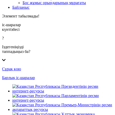
Бос жұмыс орындарының мұрағаты
Байланыс
Элемент табылмады!
іс-шаралар
күнтізбесі
?
Іздегеніңізді
таппадыңыз ба?
Сұрақ қою
Барлық іс-шаралар