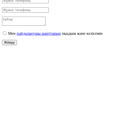
Мен
пайдаланушы шарттарын
оқыдым және келісемін
Жіберу