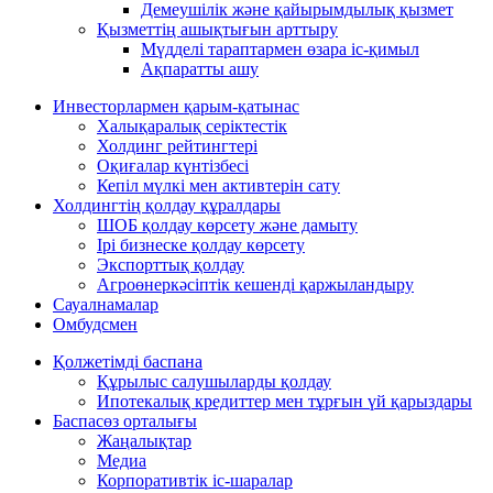
Демеушілік және қайырымдылық қызмет
Қызметтің ашықтығын арттыру
Мүдделі тараптармен өзара іс-қимыл
Ақпаратты ашу
Инвесторлармен қарым-қатынас
Халықаралық серіктестік
Холдинг рейтингтері
Оқиғалар күнтізбесі
Кепіл мүлкі мен активтерін сату
Холдингтің қолдау құралдары
ШОБ қолдау көрсету және дамыту
Ірі бизнеске қолдау көрсету
Экспорттық қолдау
Агроөнеркәсіптік кешенді қаржыландыру
Сауалнамалар
Омбудсмен
Қолжетімді баспана
Құрылыс салушыларды қолдау
Ипотекалық кредиттер мен тұрғын үй қарыздары
Баспасөз орталығы
Жаңалықтар
Медиа
Корпоративтік іс-шаралар