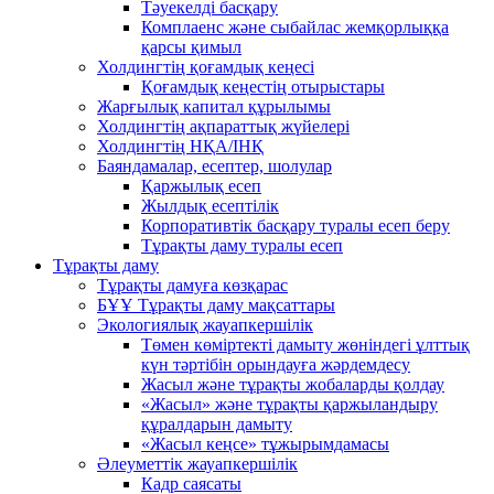
Тәуекелді басқару
Комплаенс және сыбайлас жемқорлыққа
қарсы қимыл
Холдингтің қоғамдық кеңесі
Қоғамдық кеңестің отырыстары
Жарғылық капитал құрылымы
Холдингтің ақпараттық жүйелері
Холдингтің НҚА/ІНҚ
Баяндамалар, есептер, шолулар
Қаржылық есеп
Жылдық есептілік
Корпоративтік басқару туралы есеп беру
Тұрақты даму туралы есеп
Тұрақты даму
Тұрақты дамуға көзқарас
БҰҰ Тұрақты даму мақсаттары
Экологиялық жауапкершілік
Төмен көміртекті дамыту жөніндегі ұлттық
күн тәртібін орындауға жәрдемдесу
Жасыл және тұрақты жобаларды қолдау
«Жасыл» және тұрақты қаржыландыру
құралдарын дамыту
«Жасыл кеңсе» тұжырымдамасы
Әлеуметтік жауапкершілік
Кадр саясаты