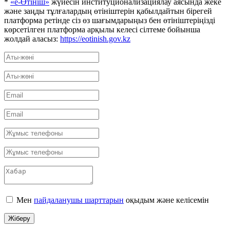
*
«е-Өтініш»
жүйесін институционализациялау аясында жеке
және заңды тұлғалардың өтініштерін қабылдайтын бірегей
платформа ретінде сіз өз шағымдарыңыз бен өтініштеріңізді
көрсетілген платформа арқылы келесі сілтеме бойынша
жолдай аласыз:
https://eotinish.gov.kz
Мен
пайдаланушы шарттарын
оқыдым және келісемін
Жіберу