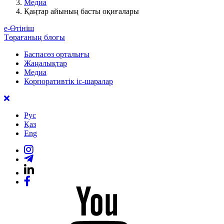
Медиа
Қаңтар айының басты оқиғалары
е-Өтініш
Төрағаның блогы
Баспасөз орталығы
Жаңалықтар
Медиа
Корпоративтік іс-шаралар
Рус
Қаз
Eng