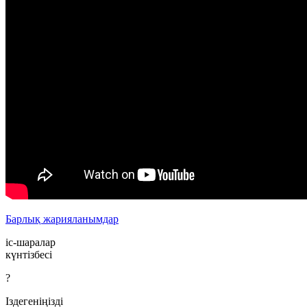
Барлық жарияланымдар
іс-шаралар
күнтізбесі
?
Іздегеніңізді