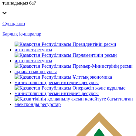
таппадыңыз ба?
Сұрақ қою
Барлық іс-шаралар