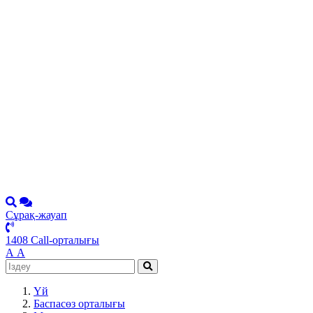
Сұрақ-жауап
1408 Call-орталығы
А
А
Үй
Баспасөз орталығы