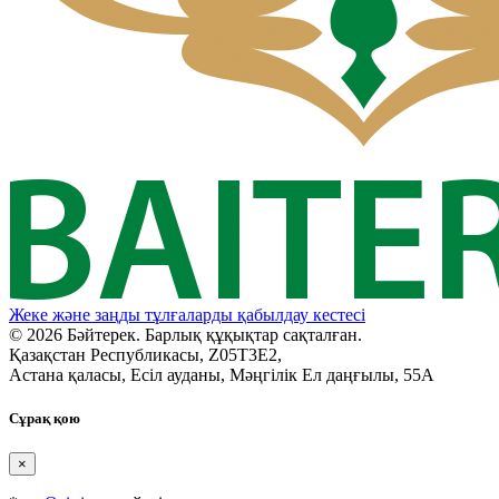
Жеке және заңды тұлғаларды қабылдау кестесі
© 2026 Бәйтерек. Барлық құқықтар сақталған.
Қазақстан Республикасы, Z05T3E2,
Астана қаласы, Есіл ауданы, Мәңгілік Ел даңғылы, 55А
Сұрақ қою
×