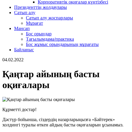
Корпоративтік оқиғалар күнтізбесі
Президенттің жолдаулары
Сатып алу
Сатып алу жоспарлары
Мұрағат
Мансап
Бос орындар
Тағылымдама/практика
Бос жұмыс орындарының мұрағаты
Байланыс
04.02.2022
Қаңтар айының басты
оқиғалары
Құрметті достар!
Дәстүр бойынша, сіздердің назарларыңызға «Бәйтерек»
холдингі туралы өткен айдың басты оқиғаларын ұсынамыз.