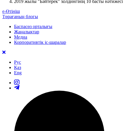
2019 жылы "Бәйтерек" холдингінің 10 басты нәтижесі
е-Өтініш
Төрағаның блогы
Баспасөз орталығы
Жаңалықтар
Медиа
Корпоративтік іс-шаралар
Рус
Қаз
Eng