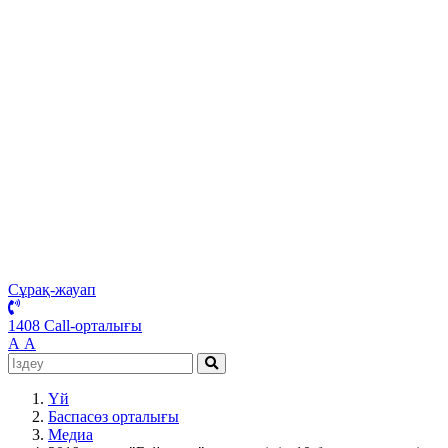
Сұрақ-жауап
1408 Call-орталығы
А
А
Үй
Баспасөз орталығы
Медиа