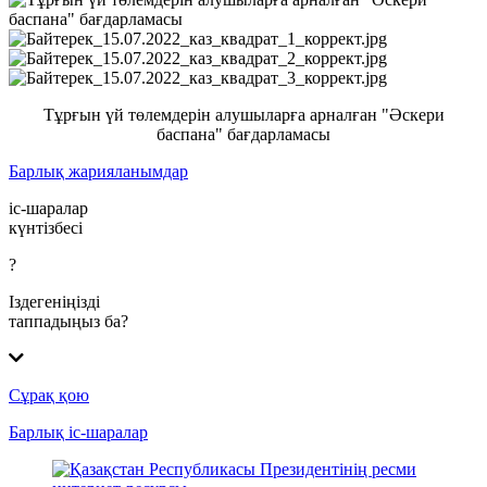
Тұрғын үй төлемдерін алушыларға арналған "Әскери
баспана" бағдарламасы
Барлық жарияланымдар
іс-шаралар
күнтізбесі
?
Іздегеніңізді
таппадыңыз ба?
Сұрақ қою
Барлық іс-шаралар