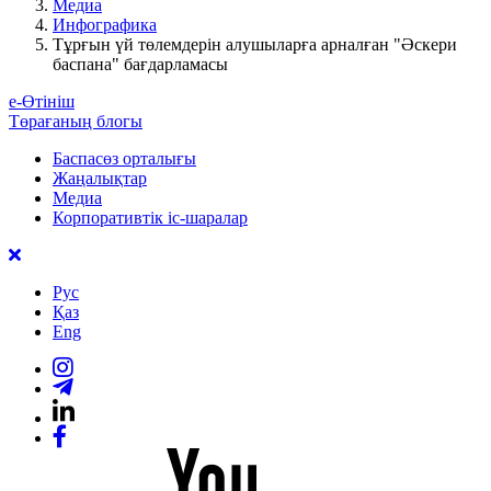
Медиа
Инфографика
Тұрғын үй төлемдерін алушыларға арналған "Әскери
баспана" бағдарламасы
е-Өтініш
Төрағаның блогы
Баспасөз орталығы
Жаңалықтар
Медиа
Корпоративтік іс-шаралар
Рус
Қаз
Eng