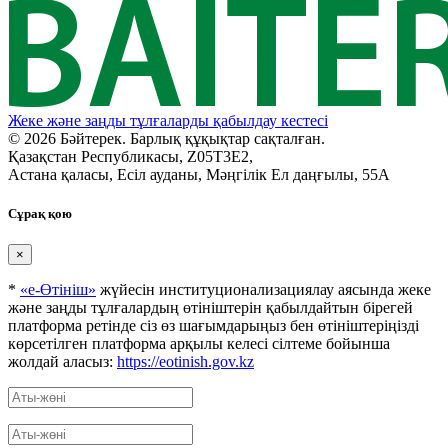
Жеке және заңды тұлғаларды қабылдау кестесі
© 2026 Бәйтерек. Барлық құқықтар сақталған.
Қазақстан Республикасы, Z05T3E2,
Астана қаласы, Есіл ауданы, Мәңгілік Ел даңғылы, 55А
Сұрақ қою
×
*
«е-Өтініш»
жүйесін институционализациялау аясында жеке
және заңды тұлғалардың өтініштерін қабылдайтын бірегей
платформа ретінде сіз өз шағымдарыңыз бен өтініштеріңізді
көрсетілген платформа арқылы келесі сілтеме бойынша
жолдай аласыз:
https://eotinish.gov.kz