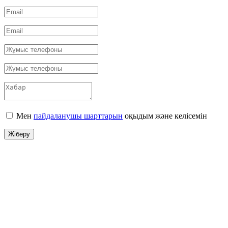
Мен
пайдаланушы шарттарын
оқыдым және келісемін
Жіберу