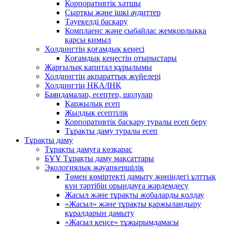
Корпоративтік хатшы
Сыртқы және ішкі аудиттер
Тәуекелді басқару
Комплаенс және сыбайлас жемқорлыққа
қарсы қимыл
Холдингтің қоғамдық кеңесі
Қоғамдық кеңестің отырыстары
Жарғылық капитал құрылымы
Холдингтің ақпараттық жүйелері
Холдингтің НҚА/ІНҚ
Баяндамалар, есептер, шолулар
Қаржылық есеп
Жылдық есептілік
Корпоративтік басқару туралы есеп беру
Тұрақты даму туралы есеп
Тұрақты даму
Тұрақты дамуға көзқарас
БҰҰ Тұрақты даму мақсаттары
Экологиялық жауапкершілік
Төмен көміртекті дамыту жөніндегі ұлттық
күн тәртібін орындауға жәрдемдесу
Жасыл және тұрақты жобаларды қолдау
«Жасыл» және тұрақты қаржыландыру
құралдарын дамыту
«Жасыл кеңсе» тұжырымдамасы