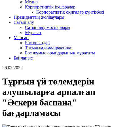
Медиа
Корпоративтік іс-шаралар
Корпоративтік оқиғалар күнтізбесі
Президенттің жолдаулары
Сатып алу
Сатып алу жоспарлары
Мұрағат
Мансап
Бос орындар
Тағылымдама/практика
Бос жұмыс орындарының мұрағаты
Байланыс
26.07.2022
Тұрғын үй төлемдерін
алушыларға арналған
"Әскери баспана"
бағдарламасы