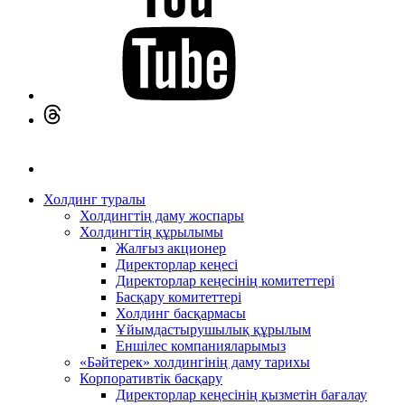
Холдинг туралы
Холдингтің даму жоспары
Холдингтің құрылымы
Жалғыз акционер
Директорлар кеңесі
Директорлар кеңесінің комитеттері
Басқару комитеттері
Холдинг басқармасы
Ұйымдастырушылық құрылым
Еншілес компанияларымыз
«Бәйтерек» холдингінің даму тарихы
Корпоративтік басқару
Директорлар кеңесінің қызметін бағалау