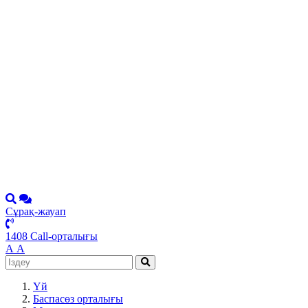
Сұрақ-жауап
1408 Call-орталығы
А
А
Үй
Баспасөз орталығы