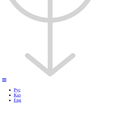
Рус
Қаз
Eng