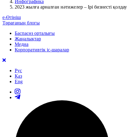
Инфографика
2023 жылға арналған нәтижелер – Ірі бизнесті қолдау
е-Өтініш
Төрағаның блогы
Баспасөз орталығы
Жаңалықтар
Медиа
Корпоративтік іс-шаралар
Рус
Қаз
Eng