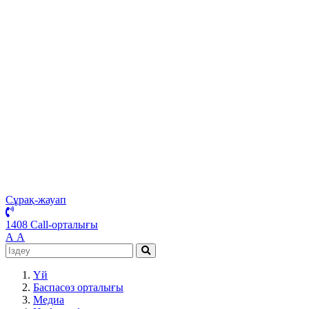
Сұрақ-жауап
1408 Call-орталығы
А
А
Үй
Баспасөз орталығы
Медиа