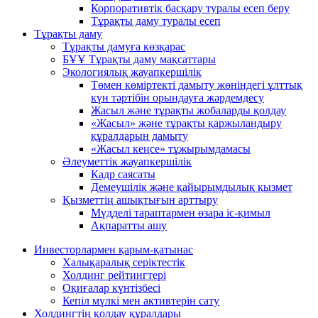
Корпоративтік басқару туралы есеп беру
Тұрақты даму туралы есеп
Тұрақты даму
Тұрақты дамуға көзқарас
БҰҰ Тұрақты даму мақсаттары
Экологиялық жауапкершілік
Төмен көміртекті дамыту жөніндегі ұлттық
күн тәртібін орындауға жәрдемдесу
Жасыл және тұрақты жобаларды қолдау
«Жасыл» және тұрақты қаржыландыру
құралдарын дамыту
«Жасыл кеңсе» тұжырымдамасы
Әлеуметтік жауапкершілік
Кадр саясаты
Демеушілік және қайырымдылық қызмет
Қызметтің ашықтығын арттыру
Мүдделі тараптармен өзара іс-қимыл
Ақпаратты ашу
Инвесторлармен қарым-қатынас
Халықаралық серіктестік
Холдинг рейтингтері
Оқиғалар күнтізбесі
Кепіл мүлкі мен активтерін сату
Холдингтің қолдау құралдары