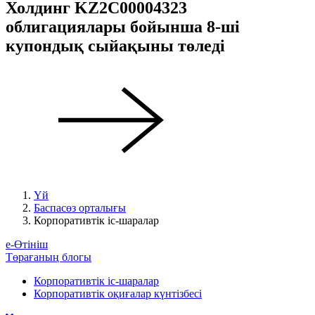
Холдинг KZ2C00004323
облигациялары бойынша 8-ші
купондық сыйақыны төледі
Үй
Баспасөз орталығы
Корпоративтік іс-шаралар
е-Өтініш
Төрағаның блогы
Корпоративтік іс-шаралар
Корпоративтік оқиғалар күнтізбесі