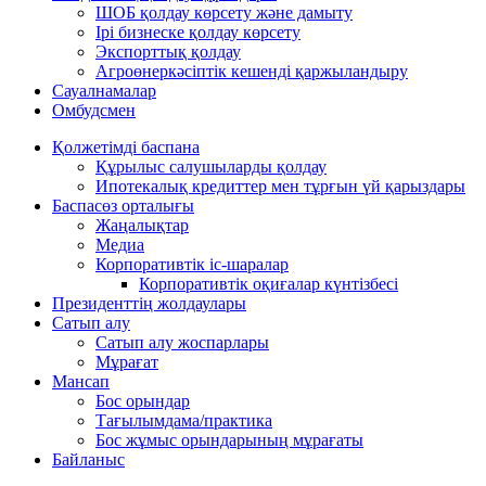
ШОБ қолдау көрсету және дамыту
Ірі бизнеске қолдау көрсету
Экспорттық қолдау
Агроөнеркәсіптік кешенді қаржыландыру
Сауалнамалар
Омбудсмен
Қолжетімді баспана
Құрылыс салушыларды қолдау
Ипотекалық кредиттер мен тұрғын үй қарыздары
Баспасөз орталығы
Жаңалықтар
Медиа
Корпоративтік іс-шаралар
Корпоративтік оқиғалар күнтізбесі
Президенттің жолдаулары
Сатып алу
Сатып алу жоспарлары
Мұрағат
Мансап
Бос орындар
Тағылымдама/практика
Бос жұмыс орындарының мұрағаты
Байланыс