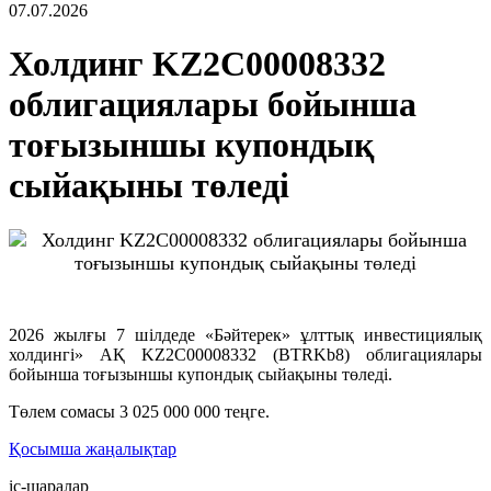
07.07.2026
Холдинг KZ2C00008332
облигациялары бойынша
тоғызыншы купондық
сыйақыны төледі
2026 жылғы 7 шілдеде «Бәйтерек» ұлттық инвестициялық
холдингі» АҚ KZ2C00008332 (BTRKb8) облигациялары
бойынша тоғызыншы купондық сыйақыны төледі.
Төлем сомасы 3 025 000 000 теңге.
Қосымша жаңалықтар
іс-шаралар