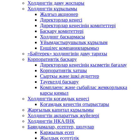
Холдингтің даму жоспары
Холдингтің құрылымы
Жалғыз акционер
Директорлар кеңесі
Директорлар кеңесінің комитеттері
Басқару комитеттері
Холдинг басқармасы
Ұйымдастырушылық құрылым
Еншілес компанияларымыз
«Бәйтерек» холдингінің даму тарихы
Корпоративтік басқару
Директорлар кеңесінің қызметін бағалау
Корпоративтік хатшы
Сыртқы және ішкі аудиттер
Тәуекелді басқару
Комплаенс және сыбайлас жемқорлыққа
қарсы қимыл
Холдингтің қоғамдық кеңесі
Қоғамдық кеңестің отырыстары
Жарғылық капитал құрылымы
Холдингтің ақпараттық жүйелері
Холдингтің НҚА/ІНҚ
Баяндамалар, есептер, шолулар
Қаржылық есеп
Жылдық есептілік