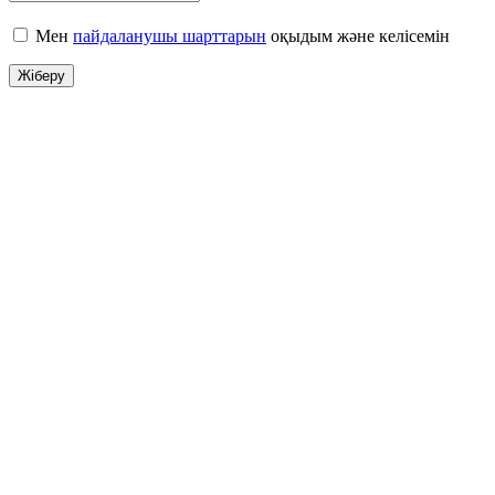
Мен
пайдаланушы шарттарын
оқыдым және келісемін
Жіберу