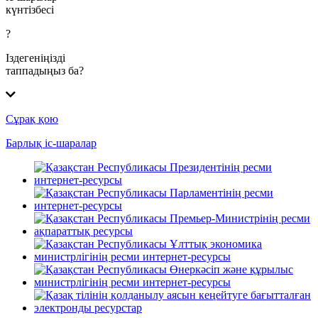
күнтізбесі
?
Іздегеніңізді
таппадыңыз ба?
Сұрақ қою
Барлық іс-шаралар