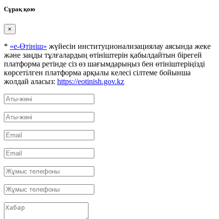
Сұрақ қою
×
*
«е-Өтініш»
жүйесін институционализациялау аясында жеке
және заңды тұлғалардың өтініштерін қабылдайтын бірегей
платформа ретінде сіз өз шағымдарыңыз бен өтініштеріңізді
көрсетілген платформа арқылы келесі сілтеме бойынша
жолдай аласыз:
https://eotinish.gov.kz