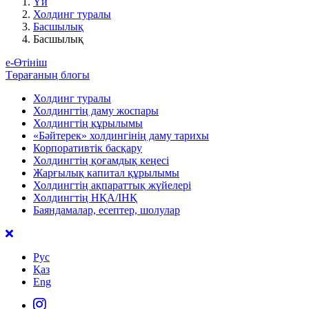
Үй
Холдинг туралы
Басшылық
Басшылық
е-Өтініш
Төрағаның блогы
Холдинг туралы
Холдингтің даму жоспары
Холдингтің құрылымы
«Бәйтерек» холдингінің даму тарихы
Корпоративтік басқару
Холдингтің қоғамдық кеңесі
Жарғылық капитал құрылымы
Холдингтің ақпараттық жүйелері
Холдингтің НҚА/ІНҚ
Баяндамалар, есептер, шолулар
Рус
Қаз
Eng