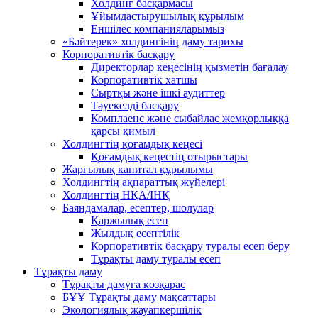
Холдинг басқармасы
Ұйымдастырушылық құрылым
Еншілес компанияларымыз
«Бәйтерек» холдингінің даму тарихы
Корпоративтік басқару
Директорлар кеңесінің қызметін бағалау
Корпоративтік хатшы
Сыртқы және ішкі аудиттер
Тәуекелді басқару
Комплаенс және сыбайлас жемқорлыққа
қарсы қимыл
Холдингтің қоғамдық кеңесі
Қоғамдық кеңестің отырыстары
Жарғылық капитал құрылымы
Холдингтің ақпараттық жүйелері
Холдингтің НҚА/ІНҚ
Баяндамалар, есептер, шолулар
Қаржылық есеп
Жылдық есептілік
Корпоративтік басқару туралы есеп беру
Тұрақты даму туралы есеп
Тұрақты даму
Тұрақты дамуға көзқарас
БҰҰ Тұрақты даму мақсаттары
Экологиялық жауапкершілік