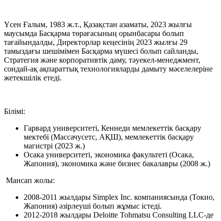
Үсен Ғалым, 1983 ж.т., Қазақстан азаматы, 2023 жылғы
маусымда Басқарма төрағасының орынбасары болып
тағайындалды, Директорлар кеңесінің 2023 жылғы 29
тамыздағы шешімімен Басқарма мүшесі болып сайланды,
Стратегия және корпоративтік даму, тәуекел-менеджмент,
сондай-ақ ақпараттық технологияларды дамыту мәселелеріне
жетекшілік етеді.
Білімі:
Гарвард университеті, Кеннеди мемлекеттік басқару
мектебі (Массачусетс, АҚШ), мемлекеттік басқару
магистрі (2023 ж.)
Осака университеті, экономика факультеті (Осака,
Жапония), экономика және бизнес бакалавры (2008 ж.)
Мансап жолы:
2008-2011 жылдары Simplex Inc. компаниясында (Токио,
Жапония) әзірлеуші болып жұмыс істеді.
2012-2018 жылдары Deloitte Tohmatsu Consulting LLC-де