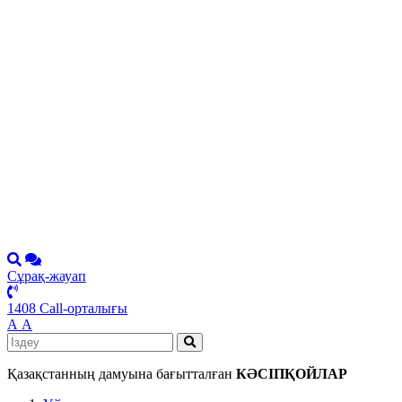
Сұрақ-жауап
1408 Call-орталығы
А
А
Қазақстанның дамуына бағытталған
КӘСІПҚОЙЛАР