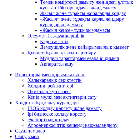
Төмен көміртекті дамыту жөніндегі ұлттық
күн тәртібін орындауға жәрдемдесу
Жасыл және тұрақты жобаларды қолдау
«Жасыл» және тұрақты қаржыландыру
құралдарын дамыту
«Жасыл кеңсе» тұжырымдамасы
Әлеуметтік жауапкершілік
Кадр саясаты
Демеушілік және қайырымдылық қызмет
Қызметтің ашықтығын арттыру
Мүдделі тараптармен өзара іс-қимыл
Ақпаратты ашу
Инвесторлармен қарым-қатынас
Халықаралық серіктестік
Холдинг рейтингтері
Оқиғалар күнтізбесі
Кепіл мүлкі мен активтерін сату
Холдингтің қолдау құралдары
ШОБ қолдау көрсету және дамыту
Ірі бизнеске қолдау көрсету
Экспорттық қолдау
Агроөнеркәсіптік кешенді қаржыландыру
Сауалнамалар
Омбудсмен