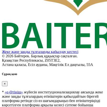
Жеке және заңды тұлғаларды қабылдау кестесі
© 2026 Бәйтерек. Барлық құқықтар сақталған.
Қазақстан Республикасы, Z05T3E2,
Астана қаласы, Есіл ауданы, Мәңгілік Ел даңғылы, 55А
Сұрақ қою
×
*
«е-Өтініш»
жүйесін институционализациялау аясында жеке
және заңды тұлғалардың өтініштерін қабылдайтын бірегей
платформа ретінде сіз өз шағымдарыңыз бен өтініштеріңізді
көрсетілген платформа арқылы келесі сілтеме бойынша