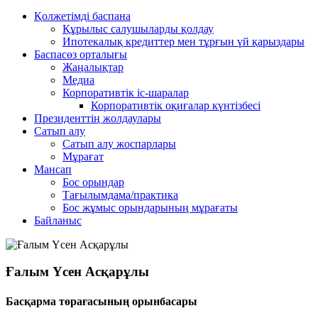
Қолжетімді баспана
Құрылыс салушыларды қолдау
Ипотекалық кредиттер мен тұрғын үй қарыздары
Баспасөз орталығы
Жаңалықтар
Медиа
Корпоративтік іс-шаралар
Корпоративтік оқиғалар күнтізбесі
Президенттің жолдаулары
Сатып алу
Сатып алу жоспарлары
Мұрағат
Мансап
Бос орындар
Тағылымдама/практика
Бос жұмыс орындарының мұрағаты
Байланыс
Ғалым Үсен Асқарұлы
Басқарма төрағасының орынбасары