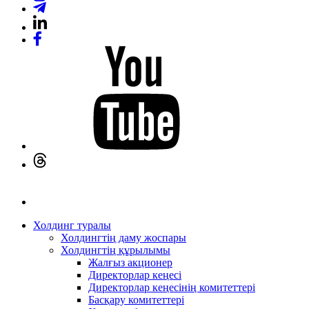
Холдинг туралы
Холдингтің даму жоспары
Холдингтің құрылымы
Жалғыз акционер
Директорлар кеңесі
Директорлар кеңесінің комитеттері
Басқару комитеттері