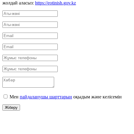
жолдай аласыз:
https://eotinish.gov.kz
Мен
пайдаланушы шарттарын
оқыдым және келісемін
Жіберу