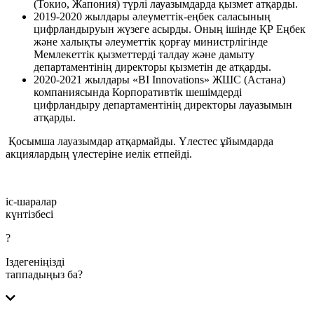
(Токио, Жапония) түрлі лауазымдарда қызмет атқарды.
2019-2020 жылдары әлеуметтік-еңбек саласының
цифрландыруын жүзеге асырды. Оның ішінде ҚР Еңбек
және халықты әлеуметтік қорғау министрлігінде
Мемлекеттік қызметтерді талдау және дамыту
департаментінің директоры қызметін де атқарды.
2020-2021 жылдары «BI Innovations» ЖШС (Астана)
компаниясында Корпоративтік шешімдерді
цифрландыру департаментінің директоры лауазымын
атқарды.
Қосымша лауазымдар атқармайды. Үлестес ұйымдарда
акциялардың үлестеріне иелік етпейді.
іс-шаралар
күнтізбесі
?
Іздегеніңізді
таппадыңыз ба?