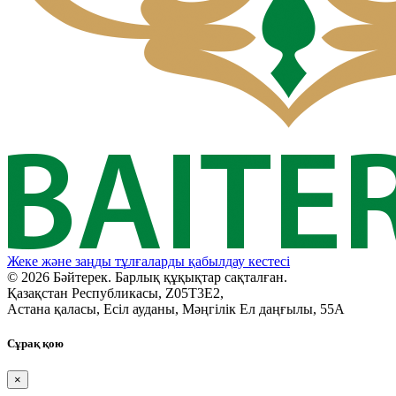
Жеке және заңды тұлғаларды қабылдау кестесі
© 2026 Бәйтерек. Барлық құқықтар сақталған.
Қазақстан Республикасы, Z05T3E2,
Астана қаласы, Есіл ауданы, Мәңгілік Ел даңғылы, 55А
Сұрақ қою
×