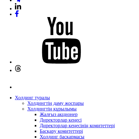
Холдинг туралы
Холдингтің даму жоспары
Холдингтің құрылымы
Жалғыз акционер
Директорлар кеңесі
Директорлар кеңесінің комитеттері
Басқару комитеттері
Холдинг басқармасы