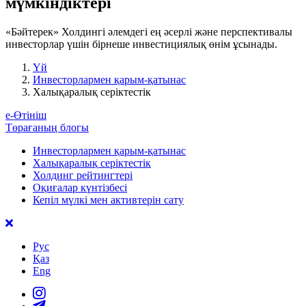
мүмкіндіктері
«Бәйтерек» Холдингі әлемдегі ең әсерлі және перспективалы
инвесторлар үшін бірнеше инвестициялық өнім ұсынады.
Үй
Инвесторлармен қарым-қатынас
Халықаралық серіктестік
е-Өтініш
Төрағаның блогы
Инвесторлармен қарым-қатынас
Халықаралық серіктестік
Холдинг рейтингтері
Оқиғалар күнтізбесі
Кепіл мүлкі мен активтерін сату
Рус
Қаз
Eng