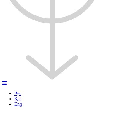
Рус
Қаз
Eng