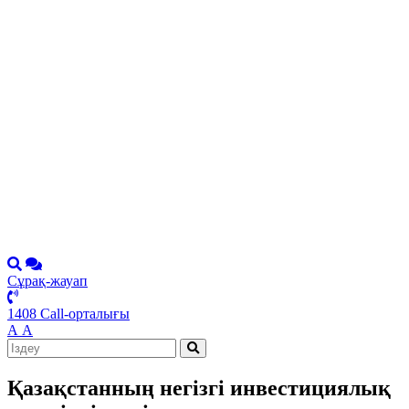
Сұрақ-жауап
1408 Call-орталығы
А
А
Қазақстанның негізгі инвестициялық