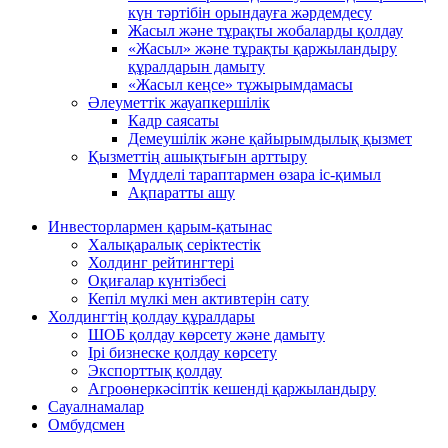
күн тәртібін орындауға жәрдемдесу
Жасыл және тұрақты жобаларды қолдау
«Жасыл» және тұрақты қаржыландыру
құралдарын дамыту
«Жасыл кеңсе» тұжырымдамасы
Әлеуметтік жауапкершілік
Кадр саясаты
Демеушілік және қайырымдылық қызмет
Қызметтің ашықтығын арттыру
Мүдделі тараптармен өзара іс-қимыл
Ақпаратты ашу
Инвесторлармен қарым-қатынас
Халықаралық серіктестік
Холдинг рейтингтері
Оқиғалар күнтізбесі
Кепіл мүлкі мен активтерін сату
Холдингтің қолдау құралдары
ШОБ қолдау көрсету және дамыту
Ірі бизнеске қолдау көрсету
Экспорттық қолдау
Агроөнеркәсіптік кешенді қаржыландыру
Сауалнамалар
Омбудсмен