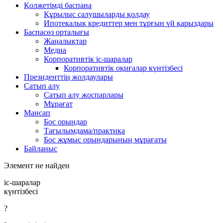
Қолжетімді баспана
Құрылыс салушыларды қолдау
Ипотекалық кредиттер мен тұрғын үй қарыздары
Баспасөз орталығы
Жаңалықтар
Медиа
Корпоративтік іс-шаралар
Корпоративтік оқиғалар күнтізбесі
Президенттің жолдаулары
Сатып алу
Сатып алу жоспарлары
Мұрағат
Мансап
Бос орындар
Тағылымдама/практика
Бос жұмыс орындарының мұрағаты
Байланыс
Элемент не найден
іс-шаралар
күнтізбесі
?