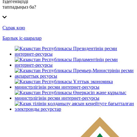
Іздегеніңізді
таппадыңыз ба?
Сұрақ қою
Барлық іс-шаралар