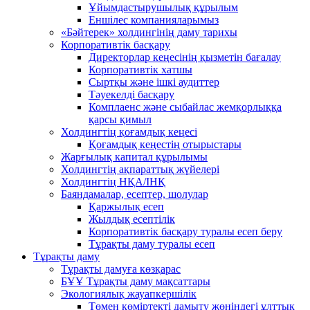
Ұйымдастырушылық құрылым
Еншілес компанияларымыз
«Бәйтерек» холдингінің даму тарихы
Корпоративтік басқару
Директорлар кеңесінің қызметін бағалау
Корпоративтік хатшы
Сыртқы және ішкі аудиттер
Тәуекелді басқару
Комплаенс және сыбайлас жемқорлыққа
қарсы қимыл
Холдингтің қоғамдық кеңесі
Қоғамдық кеңестің отырыстары
Жарғылық капитал құрылымы
Холдингтің ақпараттық жүйелері
Холдингтің НҚА/ІНҚ
Баяндамалар, есептер, шолулар
Қаржылық есеп
Жылдық есептілік
Корпоративтік басқару туралы есеп беру
Тұрақты даму туралы есеп
Тұрақты даму
Тұрақты дамуға көзқарас
БҰҰ Тұрақты даму мақсаттары
Экологиялық жауапкершілік
Төмен көміртекті дамыту жөніндегі ұлттық