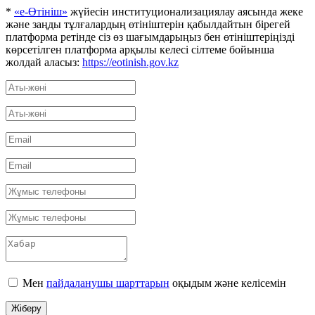
*
«е-Өтініш»
жүйесін институционализациялау аясында жеке
және заңды тұлғалардың өтініштерін қабылдайтын бірегей
платформа ретінде сіз өз шағымдарыңыз бен өтініштеріңізді
көрсетілген платформа арқылы келесі сілтеме бойынша
жолдай аласыз:
https://eotinish.gov.kz
Мен
пайдаланушы шарттарын
оқыдым және келісемін
Жіберу