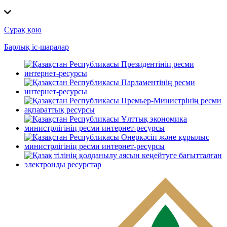
Сұрақ қою
Барлық іс-шаралар