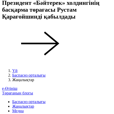
Президент «Бәйтерек» холдингінің
басқарма төрағасы Рустам
Қарағойшинді қабылдады
Үй
Баспасөз орталығы
Жаңалықтар
е-Өтініш
Төрағаның блогы
Баспасөз орталығы
Жаңалықтар
Медиа