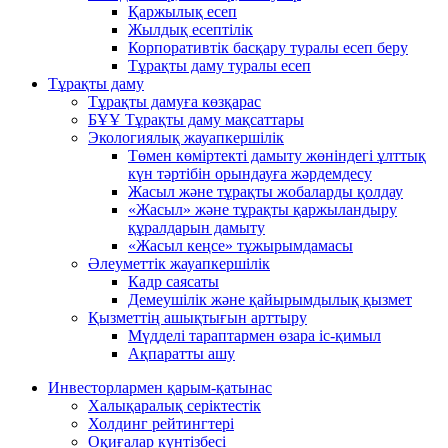
Қаржылық есеп
Жылдық есептілік
Корпоративтік басқару туралы есеп беру
Тұрақты даму туралы есеп
Тұрақты даму
Тұрақты дамуға көзқарас
БҰҰ Тұрақты даму мақсаттары
Экологиялық жауапкершілік
Төмен көміртекті дамыту жөніндегі ұлттық
күн тәртібін орындауға жәрдемдесу
Жасыл және тұрақты жобаларды қолдау
«Жасыл» және тұрақты қаржыландыру
құралдарын дамыту
«Жасыл кеңсе» тұжырымдамасы
Әлеуметтік жауапкершілік
Кадр саясаты
Демеушілік және қайырымдылық қызмет
Қызметтің ашықтығын арттыру
Мүдделі тараптармен өзара іс-қимыл
Ақпаратты ашу
Инвесторлармен қарым-қатынас
Халықаралық серіктестік
Холдинг рейтингтері
Оқиғалар күнтізбесі