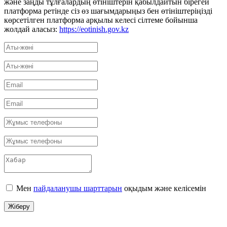
және заңды тұлғалардың өтініштерін қабылдайтын бірегей
платформа ретінде сіз өз шағымдарыңыз бен өтініштеріңізді
көрсетілген платформа арқылы келесі сілтеме бойынша
жолдай аласыз:
https://eotinish.gov.kz
Мен
пайдаланушы шарттарын
оқыдым және келісемін
Жіберу