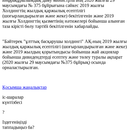
инфрақұрылымдық даму министрлігінің 2020 жылғы 29
маусымдағы № 375 бұйрығына сәйкес 2019 жылғы
Холдингтің жылдық қаржылық есептілігі
(шоғырландырылған және жеке) бекітілгенін және 2019
жылғы Холдингтің қызметінің нәтижелері бойынша алынған
таза кірісті бөлу тәртібі бекітілгенін хабарлайды.
"Бәйтерек "ұлттық басқарушы холдингі" АҚ-ның 2019 жылғы
жылдық қаржылық есептілігі (шоғырландырылған және жеке)
және 2019 жылдың қорытындысы бойынша жай акциялар
бойынша дивидендтерді есептеу және төлеу туралы ақпарат
(2020 жылғы 29 маусымдағы №375 бұйрық) осында
орналастырылған.
Қосымша жаңалықтар
іс-шаралар
күнтізбесі
?
Іздегеніңізді
таппадыңыз ба?