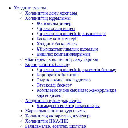
Холдинг туралы
Холдингтің даму жоспары
Холдингтің құрылымы
Жалғыз акционер
Директорлар кеңесі
Директорлар кеңесінің комитеттері
Басқару комитеттері
Холдинг басқармасы
Ұйымдастырушылық құрылым
Еншілес компанияларымыз
«Бәйтерек» холдингінің даму тарихы
Корпоративтік басқару
Директорлар кеңесінің қызметін бағалау
Корпоративтік хатшы
Сыртқы және ішкі аудиттер
Тәуекелді басқару
Комплаенс және сыбайлас жемқорлыққа
қарсы қимыл
Холдингтің қоғамдық кеңесі
Қоғамдық кеңестің отырыстары
Жарғылық капитал құрылымы
Холдингтің ақпараттық жүйелері
Холдингтің НҚА/ІНҚ
Баяндамалар, есептер, шолулар