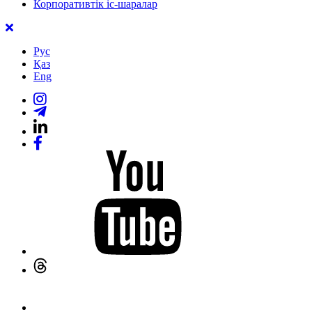
Корпоративтік іс-шаралар
Рус
Қаз
Eng