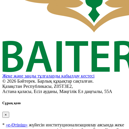
Жеке және заңды тұлғаларды қабылдау кестесі
© 2026 Бәйтерек. Барлық құқықтар сақталған.
Қазақстан Республикасы, Z05T3E2,
Астана қаласы, Есіл ауданы, Мәңгілік Ел даңғылы, 55А
Сұрақ қою
×
*
«е-Өтініш»
жүйесін институционализациялау аясында жеке