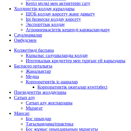
Кепіл мүлкі мен активтерін сату
Холдингтің қолдау құралдары
ШОБ қолдау көрсету және дамыту
Ірі бизнеске қолдау көрсету
Экспорттық қолдау
Агроөнеркәсіптік кешенді қаржыландыру
Сауалнамалар
Омбудсмен
Қолжетімді баспана
Құрылыс салушыларды қолдау
Ипотекалық кредиттер мен тұрғын үй қарыздары
Баспасөз орталығы
Жаңалықтар
Медиа
Корпоративтік іс-шаралар
Корпоративтік оқиғалар күнтізбесі
Президенттің жолдаулары
Сатып алу
Сатып алу жоспарлары
Мұрағат
Мансап
Бос орындар
Тағылымдама/практика
Бос жұмыс орындарының мұрағаты