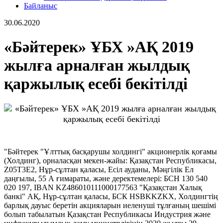
Байланыс
30.06.2020
«Бәйтерек» ҰБХ »АҚ 2019
жылға арналған жылдық
қаржылық есебі бекітілді
"Бәйтерек "Ұлттық басқарушы холдингі" акционерлік қоғамы
(Холдинг), орналасқан мекен-жайы: Қазақстан Республикасы,
Z05T3Е2, Нұр-сұлтан қаласы, Есіл ауданы, Мәңгілік Ел
даңғылы, 55 А ғимараты, және деректемелері: БСН 130 540
020 197, IBAN KZ486010111000177563 "Қазақстан Халық
банкі" АҚ, Нұр-сұлтан қаласы, БСК HSBKKZKX, Холдингтің
барлық дауыс беретін акцияларын иеленуші тұлғаның шешімі
болып табылатын Қазақстан Республикасы Индустрия және