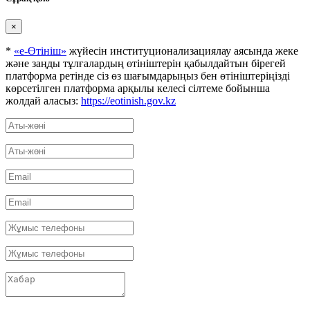
×
*
«е-Өтініш»
жүйесін институционализациялау аясында жеке
және заңды тұлғалардың өтініштерін қабылдайтын бірегей
платформа ретінде сіз өз шағымдарыңыз бен өтініштеріңізді
көрсетілген платформа арқылы келесі сілтеме бойынша
жолдай аласыз:
https://eotinish.gov.kz