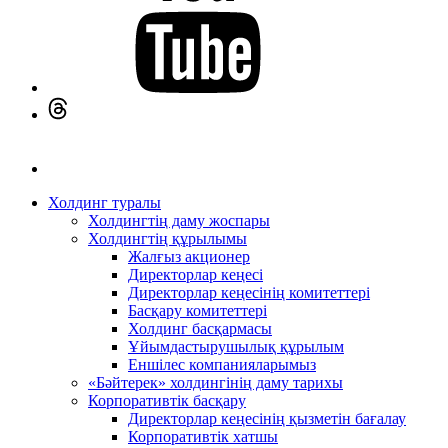
Холдинг туралы
Холдингтің даму жоспары
Холдингтің құрылымы
Жалғыз акционер
Директорлар кеңесі
Директорлар кеңесінің комитеттері
Басқару комитеттері
Холдинг басқармасы
Ұйымдастырушылық құрылым
Еншілес компанияларымыз
«Бәйтерек» холдингінің даму тарихы
Корпоративтік басқару
Директорлар кеңесінің қызметін бағалау
Корпоративтік хатшы