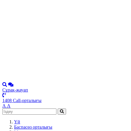
Сұрақ-жауап
1408 Call-орталығы
А
А
Үй
Баспасөз орталығы