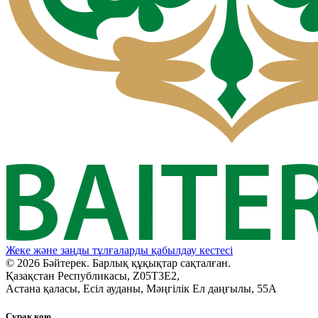
Жеке және заңды тұлғаларды қабылдау кестесі
© 2026 Бәйтерек. Барлық құқықтар сақталған.
Қазақстан Республикасы, Z05T3E2,
Астана қаласы, Есіл ауданы, Мәңгілік Ел даңғылы, 55А
Сұрақ қою