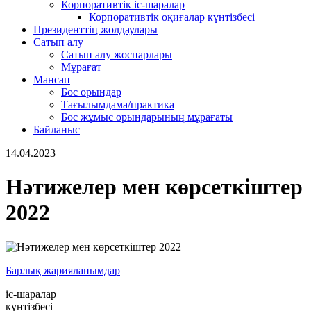
Корпоративтік іс-шаралар
Корпоративтік оқиғалар күнтізбесі
Президенттің жолдаулары
Сатып алу
Сатып алу жоспарлары
Мұрағат
Мансап
Бос орындар
Тағылымдама/практика
Бос жұмыс орындарының мұрағаты
Байланыс
14.04.2023
Нәтижелер мен көрсеткіштер
2022
Барлық жарияланымдар
іс-шаралар
күнтізбесі