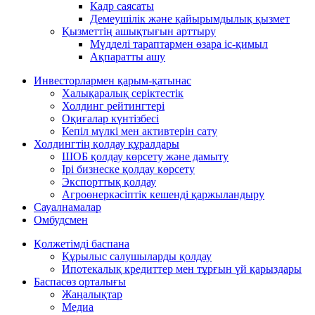
Кадр саясаты
Демеушілік және қайырымдылық қызмет
Қызметтің ашықтығын арттыру
Мүдделі тараптармен өзара іс-қимыл
Ақпаратты ашу
Инвесторлармен қарым-қатынас
Халықаралық серіктестік
Холдинг рейтингтері
Оқиғалар күнтізбесі
Кепіл мүлкі мен активтерін сату
Холдингтің қолдау құралдары
ШОБ қолдау көрсету және дамыту
Ірі бизнеске қолдау көрсету
Экспорттық қолдау
Агроөнеркәсіптік кешенді қаржыландыру
Сауалнамалар
Омбудсмен
Қолжетімді баспана
Құрылыс салушыларды қолдау
Ипотекалық кредиттер мен тұрғын үй қарыздары
Баспасөз орталығы
Жаңалықтар
Медиа