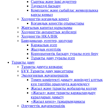
Сыртқы және ішкі аудиттер
Тәуекелді басқару
Комплаенс және сыбайлас жемқорлыққа
қарсы қимыл
Холдингтің қоғамдық кеңесі
Қоғамдық кеңестің отырыстары
Жарғылық капитал құрылымы
Холдингтің ақпараттық жүйелері
Холдингтің НҚА/ІНҚ
Баяндамалар, есептер, шолулар
Қаржылық есеп
Жылдық есептілік
Корпоративтік басқару туралы есеп беру
Тұрақты даму туралы есеп
Тұрақты даму
Тұрақты дамуға көзқарас
БҰҰ Тұрақты даму мақсаттары
Экологиялық жауапкершілік
Төмен көміртекті дамыту жөніндегі ұлттық
күн тәртібін орындауға жәрдемдесу
Жасыл және тұрақты жобаларды қолдау
«Жасыл» және тұрақты қаржыландыру
құралдарын дамыту
«Жасыл кеңсе» тұжырымдамасы
Әлеуметтік жауапкершілік