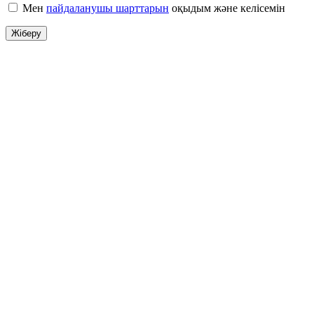
Мен
пайдаланушы шарттарын
оқыдым және келісемін
Жіберу