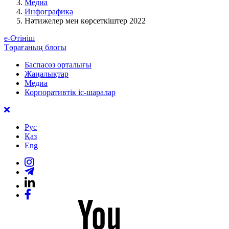
Медиа
Инфографика
Нәтижелер мен көрсеткіштер 2022
е-Өтініш
Төрағаның блогы
Баспасөз орталығы
Жаңалықтар
Медиа
Корпоративтік іс-шаралар
Рус
Қаз
Eng