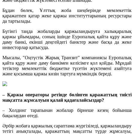
және бюджеттік жүктемесі есепке алынады.
Бұдан бөлек, Ұлттық жоба шеңберінде мемлекеттік
қаражатпен қатар жеке қаржы институттарының ресурстары
да тартылады.
Бүгінгі таңда жобаларды қаржыландыруға халықаралық
қаржы ұйымдары, соның ішінде Еуропалық қайта құру және
даму банкі, екінші деңгейдегі банктер және басқа да жеке
инвесторлар қатысуда.
Мысалы, "Оңтүстік Жарық Транзит" компаниясы Еуропалық
қайта құру және даму банкімен келісімге қол қойды. Мұндай
тетіктер мемлекеттік бюджетке түсетін жүктемені азайтуға
және қосымша қаржы көзін тартуға мүмкіндік береді.
– Қаржы операторы ретінде бөлінген қаражаттың тиісті
мақсатта жұмсалуын қалай қадағалайсыздар?
– Холдинг тарапынан жобалар бірнеше кезең бойынша
бақылаудан өтеді.
Әрбір жобаға қаржылық сараптама жүргізіледі, қаржыландыру
тетігі анықталады, қаражаттың мақсатты түрде жұмсалуы,