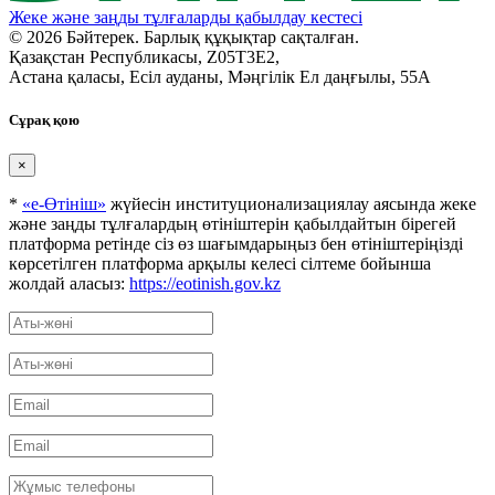
Жеке және заңды тұлғаларды қабылдау кестесі
© 2026 Бәйтерек. Барлық құқықтар сақталған.
Қазақстан Республикасы, Z05T3E2,
Астана қаласы, Есіл ауданы, Мәңгілік Ел даңғылы, 55А
Сұрақ қою
×
*
«е-Өтініш»
жүйесін институционализациялау аясында жеке
және заңды тұлғалардың өтініштерін қабылдайтын бірегей
платформа ретінде сіз өз шағымдарыңыз бен өтініштеріңізді
көрсетілген платформа арқылы келесі сілтеме бойынша
жолдай аласыз:
https://eotinish.gov.kz