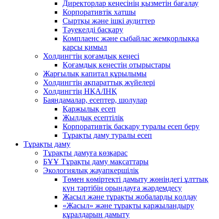
Директорлар кеңесінің қызметін бағалау
Корпоративтік хатшы
Сыртқы және ішкі аудиттер
Тәуекелді басқару
Комплаенс және сыбайлас жемқорлыққа
қарсы қимыл
Холдингтің қоғамдық кеңесі
Қоғамдық кеңестің отырыстары
Жарғылық капитал құрылымы
Холдингтің ақпараттық жүйелері
Холдингтің НҚА/ІНҚ
Баяндамалар, есептер, шолулар
Қаржылық есеп
Жылдық есептілік
Корпоративтік басқару туралы есеп беру
Тұрақты даму туралы есеп
Тұрақты даму
Тұрақты дамуға көзқарас
БҰҰ Тұрақты даму мақсаттары
Экологиялық жауапкершілік
Төмен көміртекті дамыту жөніндегі ұлттық
күн тәртібін орындауға жәрдемдесу
Жасыл және тұрақты жобаларды қолдау
«Жасыл» және тұрақты қаржыландыру
құралдарын дамыту