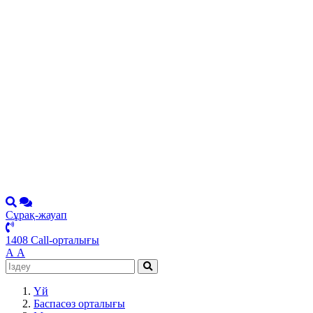
Сұрақ-жауап
1408 Call-орталығы
А
А
Үй
Баспасөз орталығы