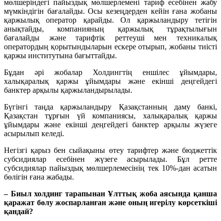
мөлшеріндегі пайыздық мөлшерлемені тариф есебінен жабу
мүмкіндігін бағалайды. Осы кезеңдерден кейін ғана жобаны
қаржылық оператор қарайды. Ол қаржыландыру тетігін
анықтайды, компанияның қаржылық тұрақтылығын
бағалайды және тарифтік реттеуші мен техникалық
оператордың қорытындыларын ескере отырып, жобаны тиісті
қаржы институтына бағыттайды.
Бұдан әрі жобалар Холдингтің еншілес ұйымдары,
халықаралық қаржы ұйымдары және екінші деңгейдегі
банктер арқылы қаржыландырылады.
Бүгінгі таңда қаржыландыру Қазақстанның даму банкі,
Қазақстан тұрғын үй компаниясы, халықаралық қаржы
ұйымдары және екінші деңгейдегі банктер арқылы жүзеге
асырылып келеді.
Негізгі қарыз бен сыйақыны өтеу тарифтер және бюджеттік
субсидиялар есебінен жүзеге асырылады. Бұл ретте
субсидиялар пайыздық мөлшерлемесінің тек 10%-дан асатын
бөлігін ғана жабады.
– Биыл холдинг тарапынан Ұлттық жоба аясында қанша
қаражат бөлу жоспарланған және оның игерілу көрсеткіші
қандай?