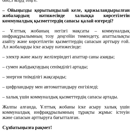
686,3 млрд теңге.
– Ойыңызды қорытындылай келе, қаржыландырылған
жобалардың нәтижесінде халыққа көрсетілетін
коммуналдық қызметтердің сапасы қалай өзгереді?
– Ұлттық жобаның негізгі мақсаты – коммуналдық
инфрақұрылымның тозу деңгейін төмендету, апаттылықты
азайту және көрсетілетін қызметтердің сапасын арттыру ғой.
Ал жобаларды іске асыру нәтижесінде:
– электр және жылу желілеріндегі апаттар саны азаяды;
– сумен жабдықтаудың сенімділігі артады;
– энергия тиімділігі жақсарады;
– цифрландыру мен автоматтандыру енгізіледі;
– халық үшін коммуналдық қызметтердің сапасы артады.
Жалпы алғанда, Ұлттық жобаны іске асыру халық үшін
коммуналдық инфрақұрылымның тұрақты жұмыс істеуін
және сапасын арттыруға бағытталған.
Сұхбатыңызға рақмет!