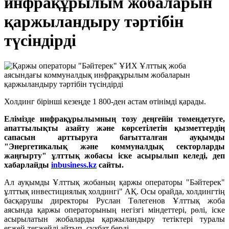
инфрақұрылым жобаларын
қаржыландыру тәртібін
түсіндірді
Холдинг бірінші кезеңде 1 800-ден астам өтінімді қарады.
Елімізде инфрақұрылымның тозу деңгейін төмендетуге,
апаттылықты азайту және көрсетілетін қызметтердің
сапасын арттыруға бағытталған ауқымды
"Энергетикалық және коммуналдық секторларды
жаңғырту" ұлттық жобасы іске асырылып келеді, деп
хабарлайды
inbusiness.kz
сайты.
Ал ауқымды Ұлттық жобаның қаржы операторы "Бәйтерек"
ұлттық инвестициялық холдингі" АҚ. Осы орайда, холдингтің
басқарушы директоры Руслан Төлегенов Ұлттық жоба
аясында қаржы операторының негізгі міндеттері, рөлі, іске
асырылатын жобаларды қаржыландыру тетіктері туралы
егжей-тегжейлі айтып, сұхбат берді.