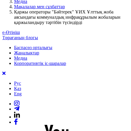
Медиа
Мақалалар мен сұхбаттар
Қаржы операторы "Бәйтерек" ҰИХ Ұлттық жоба
аясындағы коммуналдық инфрақұрылым жобаларын
қаржыландыру тәртібін түсіндірді
е-Өтініш
Төрағаның блогы
Баспасөз орталығы
Жаңалықтар
Медиа
Корпоративтік іс-шаралар
Рус
Қаз
Eng