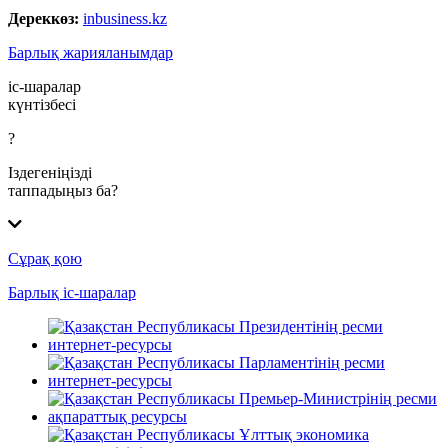
Дереккөз:
inbusiness.kz
Барлық жарияланымдар
іс-шаралар
күнтізбесі
?
Іздегеніңізді
таппадыңыз ба?
Сұрақ қою
Барлық іс-шаралар