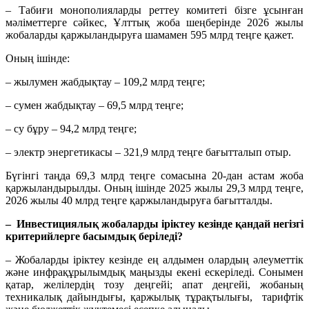
– Табиғи монополияларды реттеу комитеті бізге ұсынған
мәліметтерге сәйкес, Ұлттық жоба шеңберінде 2026 жылы
жобаларды қаржыландыруға шамамен 595 млрд теңге қажет.
Оның ішінде:
– жылумен жабдықтау – 109,2 млрд теңге;
– сумен жабдықтау – 69,5 млрд теңге;
– су бұру – 94,2 млрд теңге;
– электр энергетикасы – 321,9 млрд теңге бағытталып отыр.
Бүгінгі таңда 69,3 млрд теңге сомасына 20-дан астам жоба
қаржыландырылды. Оның ішінде 2025 жылы 29,3 млрд теңге,
2026 жылы 40 млрд теңге қаржыландыруға бағытталды.
– Инвестициялық жобаларды іріктеу кезінде қандай негізгі
критерийлерге басымдық беріледі?
– Жобаларды іріктеу кезінде ең алдымен олардың әлеуметтік
және инфрақұрылымдық маңызды екені ескеріледі. Сонымен
қатар, желілердің тозу деңгейі; апат деңгейі, жобаның
техникалық дайындығы, қаржылық тұрақтылығы, тарифтік