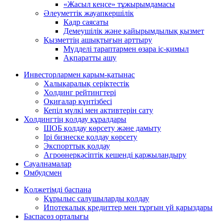
«Жасыл кеңсе» тұжырымдамасы
Әлеуметтік жауапкершілік
Кадр саясаты
Демеушілік және қайырымдылық қызмет
Қызметтің ашықтығын арттыру
Мүдделі тараптармен өзара іс-қимыл
Ақпаратты ашу
Инвесторлармен қарым-қатынас
Халықаралық серіктестік
Холдинг рейтингтері
Оқиғалар күнтізбесі
Кепіл мүлкі мен активтерін сату
Холдингтің қолдау құралдары
ШОБ қолдау көрсету және дамыту
Ірі бизнеске қолдау көрсету
Экспорттық қолдау
Агроөнеркәсіптік кешенді қаржыландыру
Сауалнамалар
Омбудсмен
Қолжетімді баспана
Құрылыс салушыларды қолдау
Ипотекалық кредиттер мен тұрғын үй қарыздары
Баспасөз орталығы