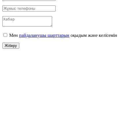
Мен
пайдаланушы шарттарын
оқыдым және келісемін
Жіберу