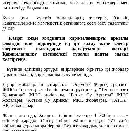
игерілуі тексеріледі, жобаның іске асыру мерзімдері мен
нәтижесі де бақыланады.
Бұған қоса, тәуелсіз мамандардың тексерісі, банктің
қадағалауы және мемлекеттік органдарға есеп беру талаптары
да бар.
– Қазіргі кезде холдингтің қаржыландыруы арқылы
еліміздің қай өңірлерінде ең ірі жылу және электр
энергиясы нысандары жаңартылып жатыр?
Қаржыландыру нәтижелері туралы нақты мысал
келтірсеңіз.
– Бүгінде еліміздің әртүрлі өңірлерінде бірқатар ірі жобалар
қарастырылып, қаржыландырылу кезеңінде.
Ең ірі жобалардың қатарында "Оңтүстік Жарық Транзит"
ЖШС-нің электр желілерін реконструкциялау, "Теплотранзит
Қарағанда" ЖШС жобалары, "Батыс Су Арнасы" ЖШС
жобалары, "Астана Су Арнасы" МКК жобалары, "ТАТЭК"
АҚ жобасы бар.
Жалпы алғанда, Холдинг бірінші кезеңде 1 800-ден астам
өтінімді қарады. Оның ішінде екінші кезеңде 275 жоба
бойынша қорытынды берілді. Бұл жобалардың жалпы сомасы