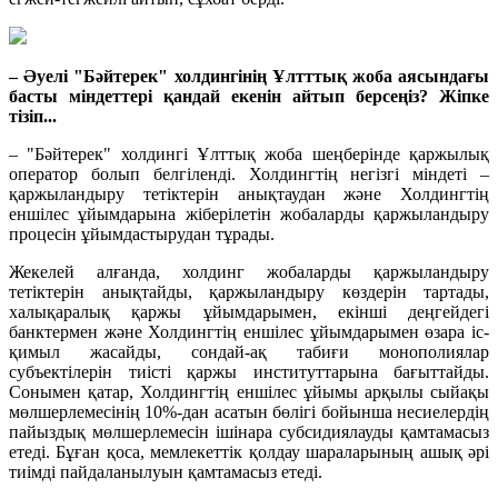
– Әуелі "Бәйтерек" холдингінің Ұлтттық жоба аясындағы
басты міндеттері қандай екенін айтып берсеңіз? Жіпке
тізіп...
– "Бәйтерек" холдингі Ұлттық жоба шеңберінде қаржылық
оператор болып белгіленді. Холдингтің негізгі міндеті –
қаржыландыру тетіктерін анықтаудан және Холдингтің
еншілес ұйымдарына жіберілетін жобаларды қаржыландыру
процесін ұйымдастырудан тұрады.
Жекелей алғанда, холдинг жобаларды қаржыландыру
тетіктерін анықтайды, қаржыландыру көздерін тартады,
халықаралық қаржы ұйымдарымен, екінші деңгейдегі
банктермен және Холдингтің еншілес ұйымдарымен өзара іс-
қимыл жасайды, сондай-ақ табиғи монополиялар
субъектілерін тиісті қаржы институттарына бағыттайды.
Сонымен қатар, Холдингтің еншілес ұйымы арқылы сыйақы
мөлшерлемесінің 10%-дан асатын бөлігі бойынша несиелердің
пайыздық мөлшерлемесін ішінара субсидиялауды қамтамасыз
етеді. Бұған қоса, мемлекеттік қолдау шараларының ашық әрі
тиімді пайдаланылуын қамтамасыз етеді.