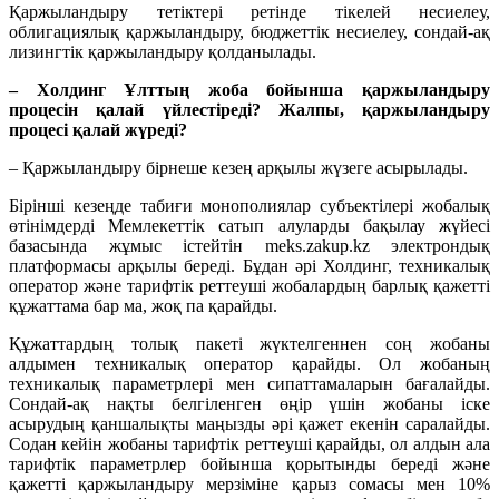
Қаржыландыру тетіктері ретінде тікелей несиелеу,
облигациялық қаржыландыру, бюджеттік несиелеу, сондай-ақ
лизингтік қаржыландыру қолданылады.
– Холдинг Ұлттың жоба бойынша қаржыландыру
процесін қалай үйлестіреді? Жалпы, қаржыландыру
процесі қалай жүреді?
– Қаржыландыру бірнеше кезең арқылы жүзеге асырылады.
Бірінші кезеңде табиғи монополиялар субъектілері жобалық
өтінімдерді Мемлекеттік сатып алуларды бақылау жүйесі
базасында жұмыс істейтін meks.zakup.kz электрондық
платформасы арқылы береді. Бұдан әрі Холдинг, техникалық
оператор және тарифтік реттеуші жобалардың барлық қажетті
құжаттама бар ма, жоқ па қарайды.
Құжаттардың толық пакеті жүктелгеннен соң жобаны
алдымен техникалық оператор қарайды. Ол жобаның
техникалық параметрлері мен сипаттамаларын бағалайды.
Сондай-ақ нақты белгіленген өңір үшін жобаны іске
асырудың қаншалықты маңызды әрі қажет екенін саралайды.
Содан кейін жобаны тарифтік реттеуші қарайды, ол алдын ала
тарифтік параметрлер бойынша қорытынды береді және
қажетті қаржыландыру мерзіміне қарыз сомасы мен 10%