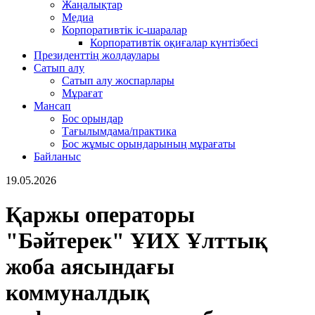
Жаңалықтар
Медиа
Корпоративтік іс-шаралар
Корпоративтік оқиғалар күнтізбесі
Президенттің жолдаулары
Сатып алу
Сатып алу жоспарлары
Мұрағат
Мансап
Бос орындар
Тағылымдама/практика
Бос жұмыс орындарының мұрағаты
Байланыс
19.05.2026
Қаржы операторы
"Бәйтерек" ҰИХ Ұлттық
жоба аясындағы
коммуналдық