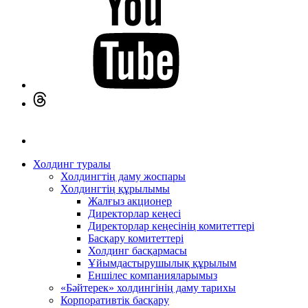
Холдинг туралы
Холдингтің даму жоспары
Холдингтің құрылымы
Жалғыз акционер
Директорлар кеңесі
Директорлар кеңесінің комитеттері
Басқару комитеттері
Холдинг басқармасы
Ұйымдастырушылық құрылым
Еншілес компанияларымыз
«Бәйтерек» холдингінің даму тарихы
Корпоративтік басқару