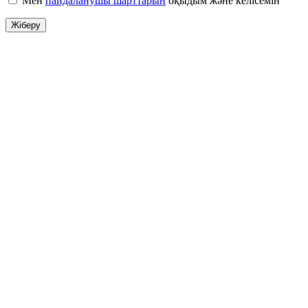
Мен
пайдаланушы шарттарын
оқыдым және келісемін
Жіберу