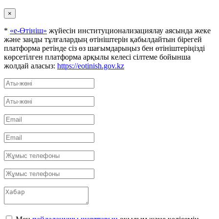
×
*
«е-Өтініш»
жүйесін институционализациялау аясында жеке
және заңды тұлғалардың өтініштерін қабылдайтын бірегей
платформа ретінде сіз өз шағымдарыңыз бен өтініштеріңізді
көрсетілген платформа арқылы келесі сілтеме бойынша
жолдай аласыз:
https://eotinish.gov.kz