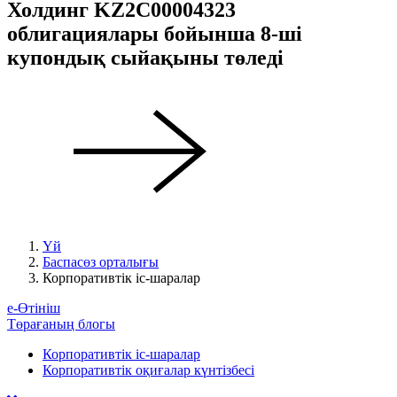
Холдинг KZ2C00004323
облигациялары бойынша 8-ші
купондық сыйақыны төледі
Үй
Баспасөз орталығы
Корпоративтік іс-шаралар
е-Өтініш
Төрағаның блогы
Корпоративтік іс-шаралар
Корпоративтік оқиғалар күнтізбесі