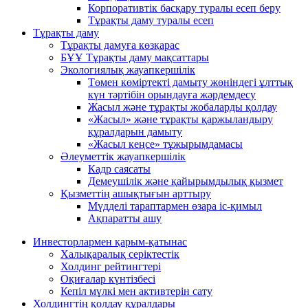
Корпоративтік басқару туралы есеп беру
Тұрақты даму туралы есеп
Тұрақты даму
Тұрақты дамуға көзқарас
БҰҰ Тұрақты даму мақсаттары
Экологиялық жауапкершілік
Төмен көміртекті дамыту жөніндегі ұлттық
күн тәртібін орындауға жәрдемдесу
Жасыл және тұрақты жобаларды қолдау
«Жасыл» және тұрақты қаржыландыру
құралдарын дамыту
«Жасыл кеңсе» тұжырымдамасы
Әлеуметтік жауапкершілік
Кадр саясаты
Демеушілік және қайырымдылық қызмет
Қызметтің ашықтығын арттыру
Мүдделі тараптармен өзара іс-қимыл
Ақпаратты ашу
Инвесторлармен қарым-қатынас
Халықаралық серіктестік
Холдинг рейтингтері
Оқиғалар күнтізбесі
Кепіл мүлкі мен активтерін сату
Холдингтің қолдау құралдары