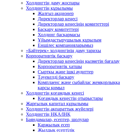
Холдингтің даму жоспары
Холдингтің құрылымы
Жалғыз акционер
Директорлар кеңесі
Директорлар кеңесінің комитеттері
Басқару комитеттері
Холдинг басқармасы
Ұйымдастырушылық құрылым
Еншілес компанияларымыз
«Бәйтерек» холдингінің даму тарихы
Корпоративтік басқару
Директорлар кеңесінің қызметін бағалау
Корпоративтік хатшы
Сыртқы және ішкі аудиттер
Тәуекелді басқару
Комплаенс және сыбайлас жемқорлыққа
қарсы қимыл
Холдингтің қоғамдық кеңесі
Қоғамдық кеңестің отырыстары
Жарғылық капитал құрылымы
Холдингтің ақпараттық жүйелері
Холдингтің НҚА/ІНҚ
Баяндамалар, есептер, шолулар
Қаржылық есеп
Жылдық есептілік