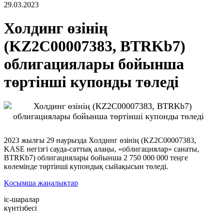
29.03.2023
Холдинг өзінің
(KZ2C00007383, BTRKb7)
облигациялары бойынша
төртінші купонды төледі
2023 жылғы 29 наурызда Холдинг өзінің (KZ2C00007383,
KASE негізгі сауда-саттық алаңы, «облигациялар» санаты,
BTRKb7) облигациялары бойынша 2 750 000 000 теңге
көлемінде төртінші купондық сыйақысын төледі.
Қосымша жаңалықтар
іс-шаралар
күнтізбесі