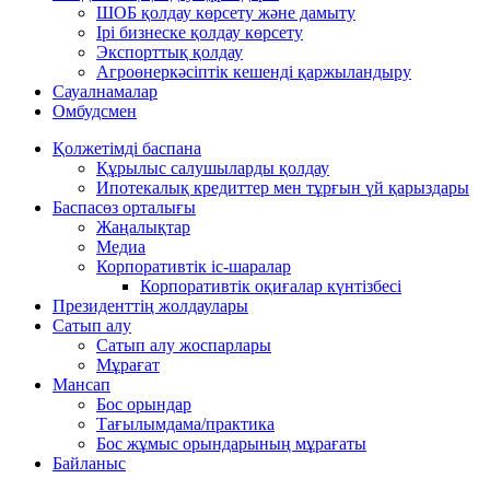
ШОБ қолдау көрсету және дамыту
Ірі бизнеске қолдау көрсету
Экспорттық қолдау
Агроөнеркәсіптік кешенді қаржыландыру
Сауалнамалар
Омбудсмен
Қолжетімді баспана
Құрылыс салушыларды қолдау
Ипотекалық кредиттер мен тұрғын үй қарыздары
Баспасөз орталығы
Жаңалықтар
Медиа
Корпоративтік іс-шаралар
Корпоративтік оқиғалар күнтізбесі
Президенттің жолдаулары
Сатып алу
Сатып алу жоспарлары
Мұрағат
Мансап
Бос орындар
Тағылымдама/практика
Бос жұмыс орындарының мұрағаты
Байланыс