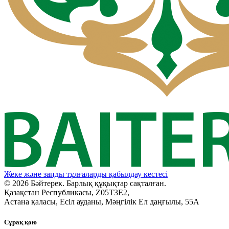
Жеке және заңды тұлғаларды қабылдау кестесі
© 2026 Бәйтерек. Барлық құқықтар сақталған.
Қазақстан Республикасы, Z05T3E2,
Астана қаласы, Есіл ауданы, Мәңгілік Ел даңғылы, 55А
Сұрақ қою