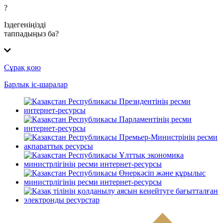
?
Іздегеніңізді
таппадыңыз ба?
Сұрақ қою
Барлық іс-шаралар