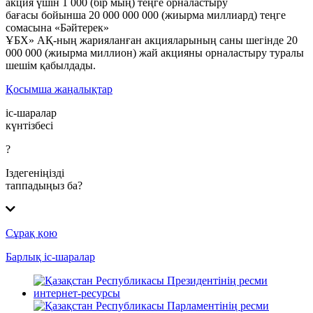
акция үшін 1 000 (бір мың) теңге орналастыру
бағасы бойынша 20 000 000 000 (жиырма миллиард) теңге
сомасына «Бәйтерек»
ҰБХ» АҚ-ның жарияланған акцияларының саны шегінде 20
000 000 (жиырма миллион) жай акцияны орналастыру туралы
шешім қабылдады.
Қосымша жаңалықтар
іс-шаралар
күнтізбесі
?
Іздегеніңізді
таппадыңыз ба?
Сұрақ қою
Барлық іс-шаралар