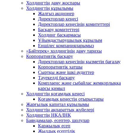
Холдингтің даму жоспары
Холдингтің құрылымы
Жалғыз акционер
Директорлар кеңесі
Директорлар кеңесінің комитеттері
Басқару комитеттері
Холдинг басқармасы
Ұйымдастырушылық құрылым
Еншілес компанияларымыз
«Бәйтерек» холдингінің даму тарихы
Корпоративтік басқару
Директорлар кеңесінің қызметін бағалау
Корпоративтік хатшы
Сыртқы және ішкі аудиттер
Тәуекелді басқару
Комплаенс және сыбайлас жемқорлыққа
қарсы қимыл
Холдингтің қоғамдық кеңесі
Қоғамдық кеңестің отырыстары
Жарғылық капитал құрылымы
Холдингтің ақпараттық жүйелері
Холдингтің НҚА/ІНҚ
Баяндамалар, есептер, шолулар
Қаржылық есеп
Жылдық есептілік