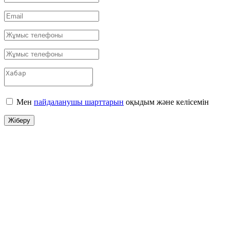
Мен
пайдаланушы шарттарын
оқыдым және келісемін
Жіберу