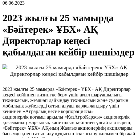
06.06.2023
2023 жылғы 25 мамырда
«Бәйтерек» ҰБХ» АҚ
Директорлар кеңесі
қабылдаған кейбір шешімдер
2023 жылғы 25 мамырда «Бәйтерек» ҰБХ» АҚ Директорлар
кеңесі кейіннен лизингке беру үшін ауыл шаруашылығы
техникасын, жемшөп дайындау техникасын және суаратын
мобильдік жүйелерді сатып алуды қаржыландыру үшін
кейіннен «Аграрлық несие корпорациясы»
акционерлік қоғамы арқылы «ҚазАгроҚаржы» акционерлік
қоғамының жарғылық капиталын кейіннен ұлғайта отырып,
«Бәйтерек» ҰБХ» АҚ-ның Жалғыз акционерінің акцияларды
басымдықпен сатып алу құқығын іске асыру жолымен бір жай