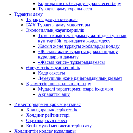
Корпоративтік басқару туралы есеп беру
Тұрақты даму туралы есеп
Тұрақты даму
Тұрақты дамуға көзқарас
БҰҰ Тұрақты даму мақсаттары
Экологиялық жауапкершілік
Төмен көміртекті дамыту жөніндегі ұлттық
күн тәртібін орындауға жәрдемдесу
Жасыл және тұрақты жобаларды қолдау
«Жасыл» және тұрақты қаржыландыру
құралдарын дамыту
«Жасыл кеңсе» тұжырымдамасы
Әлеуметтік жауапкершілік
Кадр саясаты
Демеушілік және қайырымдылық қызмет
Қызметтің ашықтығын арттыру
Мүдделі тараптармен өзара іс-қимыл
Ақпаратты ашу
Инвесторлармен қарым-қатынас
Халықаралық серіктестік
Холдинг рейтингтері
Оқиғалар күнтізбесі
Кепіл мүлкі мен активтерін сату
Холдингтің қолдау құралдары