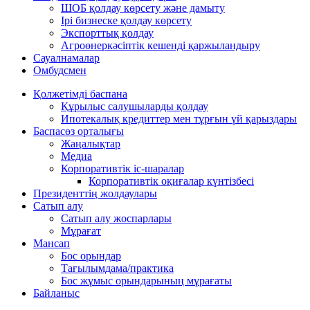
ШОБ қолдау көрсету және дамыту
Ірі бизнеске қолдау көрсету
Экспорттық қолдау
Агроөнеркәсіптік кешенді қаржыландыру
Сауалнамалар
Омбудсмен
Қолжетімді баспана
Құрылыс салушыларды қолдау
Ипотекалық кредиттер мен тұрғын үй қарыздары
Баспасөз орталығы
Жаңалықтар
Медиа
Корпоративтік іс-шаралар
Корпоративтік оқиғалар күнтізбесі
Президенттің жолдаулары
Сатып алу
Сатып алу жоспарлары
Мұрағат
Мансап
Бос орындар
Тағылымдама/практика
Бос жұмыс орындарының мұрағаты
Байланыс