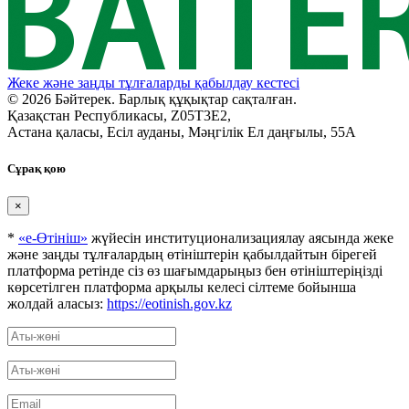
Жеке және заңды тұлғаларды қабылдау кестесі
© 2026 Бәйтерек. Барлық құқықтар сақталған.
Қазақстан Республикасы, Z05T3E2,
Астана қаласы, Есіл ауданы, Мәңгілік Ел даңғылы, 55А
Сұрақ қою
×
*
«е-Өтініш»
жүйесін институционализациялау аясында жеке
және заңды тұлғалардың өтініштерін қабылдайтын бірегей
платформа ретінде сіз өз шағымдарыңыз бен өтініштеріңізді
көрсетілген платформа арқылы келесі сілтеме бойынша
жолдай аласыз:
https://eotinish.gov.kz