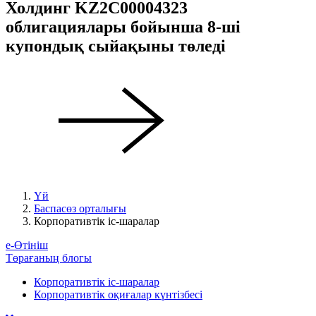
Холдинг KZ2C00004323
облигациялары бойынша 8-ші
купондық сыйақыны төледі
Үй
Баспасөз орталығы
Корпоративтік іс-шаралар
е-Өтініш
Төрағаның блогы
Корпоративтік іс-шаралар
Корпоративтік оқиғалар күнтізбесі