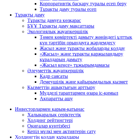
Корпоративтік басқару туралы есеп беру
Тұрақты даму туралы есеп
Тұрақты даму
Тұрақты дамуға көзқарас
БҰҰ Тұрақты даму мақсаттары
Экологиялық жауапкершілік
Төмен көміртекті дамыту жөніндегі ұлттық
күн тәртібін орындауға жәрдемдесу
Жасыл және тұрақты жобаларды қолдау
«Жасыл» және тұрақты қаржыландыру
құралдарын дамыту
«Жасыл кеңсе» тұжырымдамасы
Әлеуметтік жауапкершілік
Кадр саясаты
Демеушілік және қайырымдылық қызмет
Қызметтің ашықтығын арттыру
Мүдделі тараптармен өзара іс-қимыл
Ақпаратты ашу
Инвесторлармен қарым-қатынас
Халықаралық серіктестік
Холдинг рейтингтері
Оқиғалар күнтізбесі
Кепіл мүлкі мен активтерін сату
Холдингтің қолдау құралдары