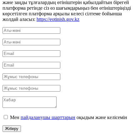
және заңды тұлғалардың өтініштерін қабылдайтын бірегей
платформа ретінде сіз өз шағымдарыңыз бен өтініштеріңізді
көрсетілген платформа арқылы келесі сілтеме бойынша
жолдай аласыз:
https://eotinish.gov.kz
Мен
пайдаланушы шарттарын
оқыдым және келісемін
Жіберу