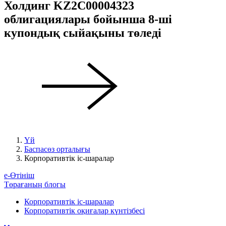
Холдинг KZ2C00004323
облигациялары бойынша 8-ші
купондық сыйақыны төледі
Үй
Баспасөз орталығы
Корпоративтік іс-шаралар
е-Өтініш
Төрағаның блогы
Корпоративтік іс-шаралар
Корпоративтік оқиғалар күнтізбесі