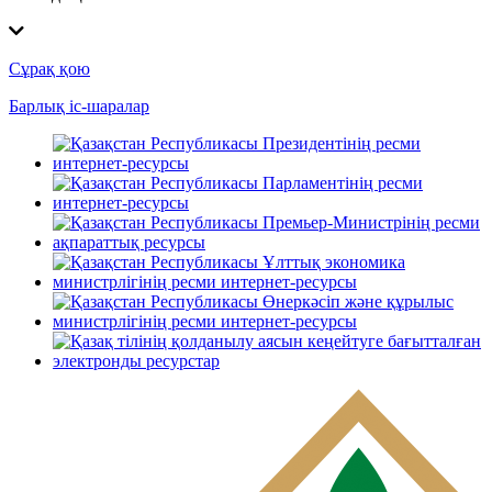
Сұрақ қою
Барлық іс-шаралар