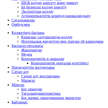
ШОБ қолдау көрсету және дамыту
Ірі бизнеске қолдау көрсету
Экспорттық қолдау
Агроөнеркәсіптік кешенді қаржыландыру
Сауалнамалар
Омбудсмен
Қолжетімді баспана
Құрылыс салушыларды қолдау
Ипотекалық кредиттер мен тұрғын үй қарыздары
Баспасөз орталығы
Жаңалықтар
Медиа
Корпоративтік іс-шаралар
Корпоративтік оқиғалар күнтізбесі
Президенттің жолдаулары
Сатып алу
Сатып алу жоспарлары
Мұрағат
Мансап
Бос орындар
Тағылымдама/практика
Бос жұмыс орындарының мұрағаты
Байланыс