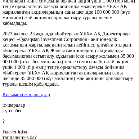
миллиард) теңге сомасына бір жай акция үшін 1 000 (бір мың)
теңге орналастыру бағасы бойынша «Бәйтерек» ҰБХ» АҚ
жарияланған акцияларының саны шегінде 100 000 000 (жүз
миллион) жай акцияны орналастыру туралы шешім
қабылдады.
2023 жылғы 23 ақпанда «Бәйтерек» ҰБХ» АҚ Директорлар
кеңесі «Qazaqstan Investment Corporation» акционерлік
қоғамының жарғылық капиталын кейіннен ұлғайта отырып,
«Бәйтерек» ҰБХ» АҚ Жалғыз акционерінің акцияларды
басымдықпен сатып алу құқығын іске асыру жолымен 35 000
000 000 (отыз бес миллиард) теңге сомасына бір жай акция
үшін 1 000 (бір мың) теңге орналастыру бағасы бойынша
«Бәйтерек» ҰБХ» АҚ жарияланған акцияларының саны
шегінде 35 000 000 (жүз миллион) жай акцияны орналастыру
туралы шешім қабылдады.
Қосымша жаңалықтар
іс-шаралар
күнтізбесі
?
Іздегеніңізді
таппадыңыз ба?