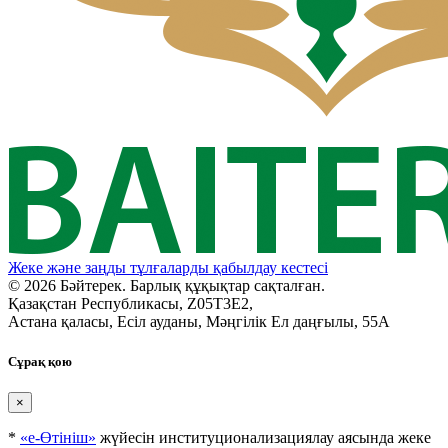
Жеке және заңды тұлғаларды қабылдау кестесі
© 2026 Бәйтерек. Барлық құқықтар сақталған.
Қазақстан Республикасы, Z05T3E2,
Астана қаласы, Есіл ауданы, Мәңгілік Ел даңғылы, 55А
Сұрақ қою
×
*
«е-Өтініш»
жүйесін институционализациялау аясында жеке