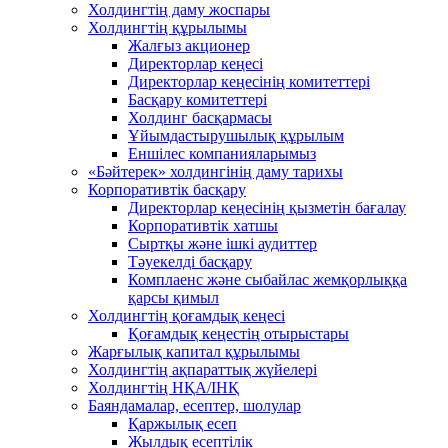
Холдингтің даму жоспары
Холдингтің құрылымы
Жалғыз акционер
Директорлар кеңесі
Директорлар кеңесінің комитеттері
Басқару комитеттері
Холдинг басқармасы
Ұйымдастырушылық құрылым
Еншілес компанияларымыз
«Бәйтерек» холдингінің даму тарихы
Корпоративтік басқару
Директорлар кеңесінің қызметін бағалау
Корпоративтік хатшы
Сыртқы және ішкі аудиттер
Тәуекелді басқару
Комплаенс және сыбайлас жемқорлыққа
қарсы қимыл
Холдингтің қоғамдық кеңесі
Қоғамдық кеңестің отырыстары
Жарғылық капитал құрылымы
Холдингтің ақпараттық жүйелері
Холдингтің НҚА/ІНҚ
Баяндамалар, есептер, шолулар
Қаржылық есеп
Жылдық есептілік