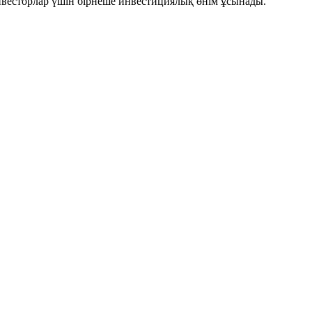
инвесторлар үшін бірнеше инвестициялық өнім ұсынады.