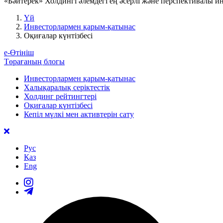
«Бәйтерек» Холдингі әлемдегі ең әсерлі және перспективалы 
Үй
Инвесторлармен қарым-қатынас
Оқиғалар күнтізбесі
е-Өтініш
Төрағаның блогы
Инвесторлармен қарым-қатынас
Халықаралық серіктестік
Холдинг рейтингтері
Оқиғалар күнтізбесі
Кепіл мүлкі мен активтерін сату
Рус
Қаз
Eng