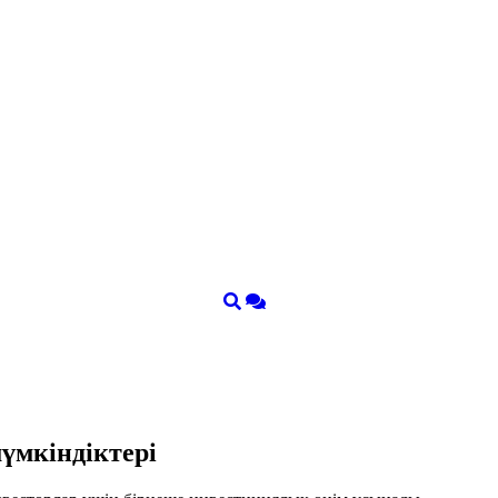
үмкіндіктері