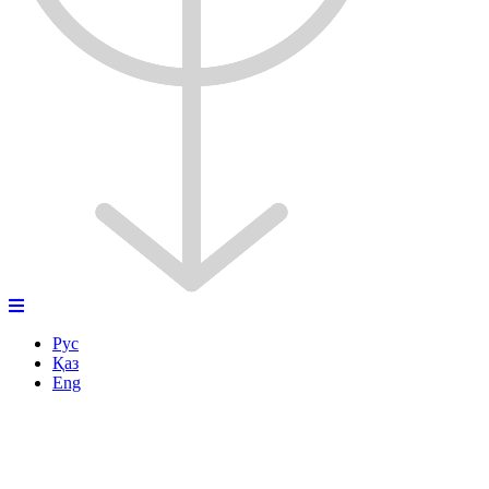
Рус
Қаз
Eng