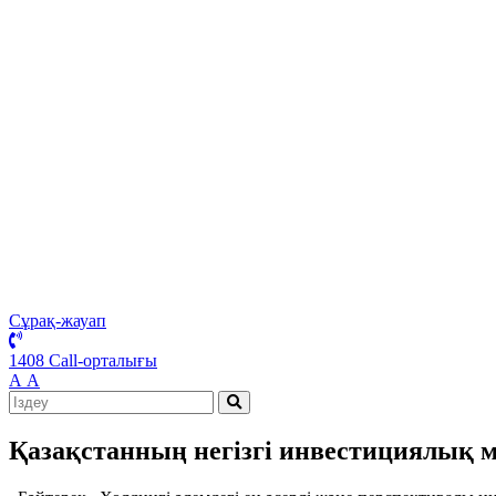
Сұрақ-жауап
1408 Call-орталығы
А
А
Қазақстанның негізгі инвестициялық м