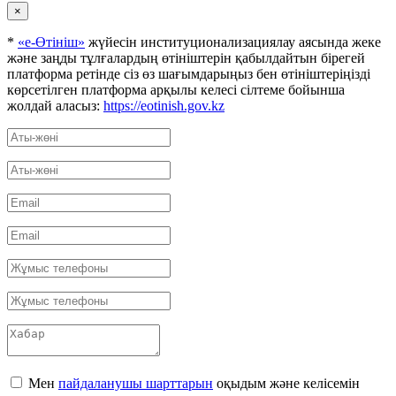
×
*
«е-Өтініш»
жүйесін институционализациялау аясында жеке
және заңды тұлғалардың өтініштерін қабылдайтын бірегей
платформа ретінде сіз өз шағымдарыңыз бен өтініштеріңізді
көрсетілген платформа арқылы келесі сілтеме бойынша
жолдай аласыз:
https://eotinish.gov.kz
Мен
пайдаланушы шарттарын
оқыдым және келісемін