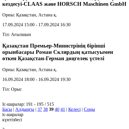
кездесуі-CLAAS және HORSCH Maschinen GmbH
Орны: Қазақстан, Астана қ.
17.09.2024 15:00 - 17.09.2024 16:30
Тіл: Ағылшын
Қазақстан Премьер-Министрінің бірінші
орынбасары Роман Склярдың қатысуымен
өткен Қазақстан-Герман дөңгелек үстелі
Орны: Қазақстан, Астана қ.
16.09.2024 18:00 - 16.09.2024 19:30
Тіл: Орыс
Іс-шаралар: 191 - 195 / 515
Басы
|
Алдыңғы
|
37
38
39
40
41
|
Келесі
|
Соңы
іс-шаралар
күнтізбесі