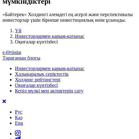
мүмкіндіктері
«Бәйтерек» Холдингі әлемдегі ең әсерлі және перспективалы
инвесторлар үшін бірнеше инвестициялық өнім ұсынады.
Үй
Инвесторлармен қарым-қатынас
Оқиғалар күнтізбесі
е-Өтініш
Төрағаның блогы
Инвесторлармен қарым-қатынас
Халықаралық серіктестік
Холдинг рейтингтері
Оқиғалар күнтізбесі
Кепіл мүлкі мен активтерін сату
Рус
Қаз
Eng