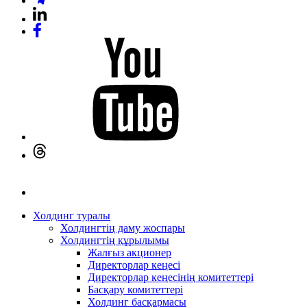
Холдинг туралы
Холдингтің даму жоспары
Холдингтің құрылымы
Жалғыз акционер
Директорлар кеңесі
Директорлар кеңесінің комитеттері
Басқару комитеттері
Холдинг басқармасы