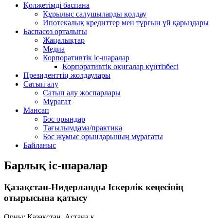
Қолжетімді баспана
Құрылыс салушыларды қолдау
Ипотекалық кредиттер мен тұрғын үй қарыздары
Баспасөз орталығы
Жаңалықтар
Медиа
Корпоративтік іс-шаралар
Корпоративтік оқиғалар күнтізбесі
Президенттің жолдаулары
Сатып алу
Сатып алу жоспарлары
Мұрағат
Мансап
Бос орындар
Тағылымдама/практика
Бос жұмыс орындарының мұрағаты
Байланыс
Барлық іс-шаралар
Қазақстан-Нидерланды Іскерлік кеңесінің
отырысына қатысу
Орны: Қазақстан, Астана қ.