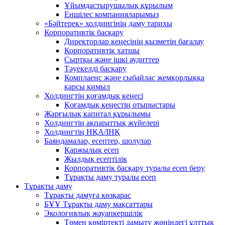
Ұйымдастырушылық құрылым
Еншілес компанияларымыз
«Бәйтерек» холдингінің даму тарихы
Корпоративтік басқару
Директорлар кеңесінің қызметін бағалау
Корпоративтік хатшы
Сыртқы және ішкі аудиттер
Тәуекелді басқару
Комплаенс және сыбайлас жемқорлыққа
қарсы қимыл
Холдингтің қоғамдық кеңесі
Қоғамдық кеңестің отырыстары
Жарғылық капитал құрылымы
Холдингтің ақпараттық жүйелері
Холдингтің НҚА/ІНҚ
Баяндамалар, есептер, шолулар
Қаржылық есеп
Жылдық есептілік
Корпоративтік басқару туралы есеп беру
Тұрақты даму туралы есеп
Тұрақты даму
Тұрақты дамуға көзқарас
БҰҰ Тұрақты даму мақсаттары
Экологиялық жауапкершілік
Төмен көміртекті дамыту жөніндегі ұлттық