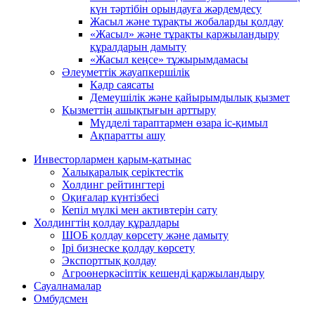
күн тәртібін орындауға жәрдемдесу
Жасыл және тұрақты жобаларды қолдау
«Жасыл» және тұрақты қаржыландыру
құралдарын дамыту
«Жасыл кеңсе» тұжырымдамасы
Әлеуметтік жауапкершілік
Кадр саясаты
Демеушілік және қайырымдылық қызмет
Қызметтің ашықтығын арттыру
Мүдделі тараптармен өзара іс-қимыл
Ақпаратты ашу
Инвесторлармен қарым-қатынас
Халықаралық серіктестік
Холдинг рейтингтері
Оқиғалар күнтізбесі
Кепіл мүлкі мен активтерін сату
Холдингтің қолдау құралдары
ШОБ қолдау көрсету және дамыту
Ірі бизнеске қолдау көрсету
Экспорттық қолдау
Агроөнеркәсіптік кешенді қаржыландыру
Сауалнамалар
Омбудсмен