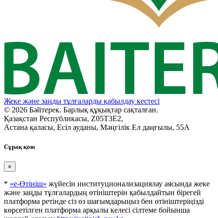
Жеке және заңды тұлғаларды қабылдау кестесі
© 2026 Бәйтерек. Барлық құқықтар сақталған.
Қазақстан Республикасы, Z05T3E2,
Астана қаласы, Есіл ауданы, Мәңгілік Ел даңғылы, 55А
Сұрақ қою
×
*
«е-Өтініш»
жүйесін институционализациялау аясында жеке
және заңды тұлғалардың өтініштерін қабылдайтын бірегей
платформа ретінде сіз өз шағымдарыңыз бен өтініштеріңізді
көрсетілген платформа арқылы келесі сілтеме бойынша