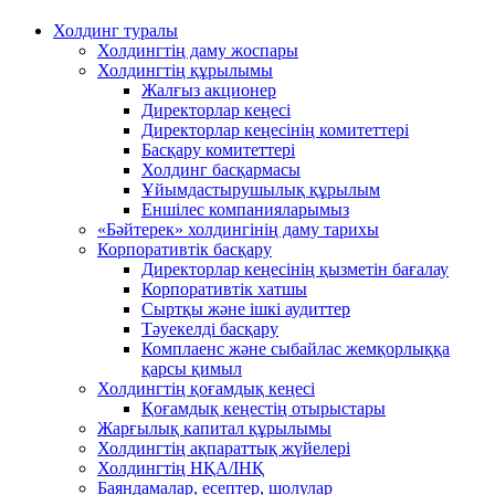
Холдинг туралы
Холдингтің даму жоспары
Холдингтің құрылымы
Жалғыз акционер
Директорлар кеңесі
Директорлар кеңесінің комитеттері
Басқару комитеттері
Холдинг басқармасы
Ұйымдастырушылық құрылым
Еншілес компанияларымыз
«Бәйтерек» холдингінің даму тарихы
Корпоративтік басқару
Директорлар кеңесінің қызметін бағалау
Корпоративтік хатшы
Сыртқы және ішкі аудиттер
Тәуекелді басқару
Комплаенс және сыбайлас жемқорлыққа
қарсы қимыл
Холдингтің қоғамдық кеңесі
Қоғамдық кеңестің отырыстары
Жарғылық капитал құрылымы
Холдингтің ақпараттық жүйелері
Холдингтің НҚА/ІНҚ
Баяндамалар, есептер, шолулар