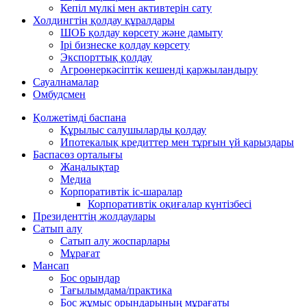
Кепіл мүлкі мен активтерін сату
Холдингтің қолдау құралдары
ШОБ қолдау көрсету және дамыту
Ірі бизнеске қолдау көрсету
Экспорттық қолдау
Агроөнеркәсіптік кешенді қаржыландыру
Сауалнамалар
Омбудсмен
Қолжетімді баспана
Құрылыс салушыларды қолдау
Ипотекалық кредиттер мен тұрғын үй қарыздары
Баспасөз орталығы
Жаңалықтар
Медиа
Корпоративтік іс-шаралар
Корпоративтік оқиғалар күнтізбесі
Президенттің жолдаулары
Сатып алу
Сатып алу жоспарлары
Мұрағат
Мансап
Бос орындар
Тағылымдама/практика
Бос жұмыс орындарының мұрағаты