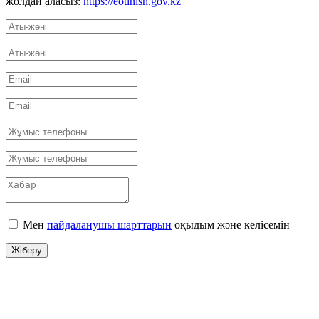
жолдай аласыз:
https://eotinish.gov.kz
Мен
пайдаланушы шарттарын
оқыдым және келісемін
Жіберу