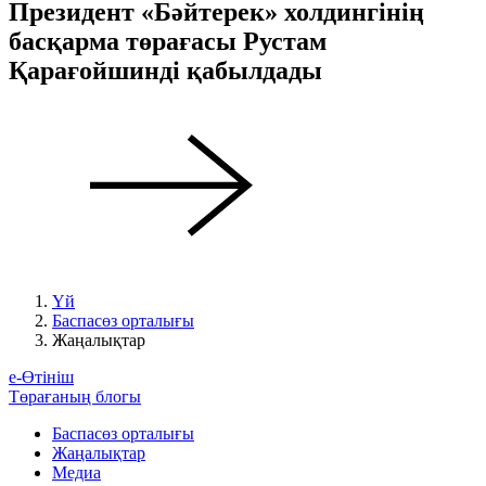
Президент «Бәйтерек» холдингінің
басқарма төрағасы Рустам
Қарағойшинді қабылдады
Үй
Баспасөз орталығы
Жаңалықтар
е-Өтініш
Төрағаның блогы
Баспасөз орталығы
Жаңалықтар
Медиа