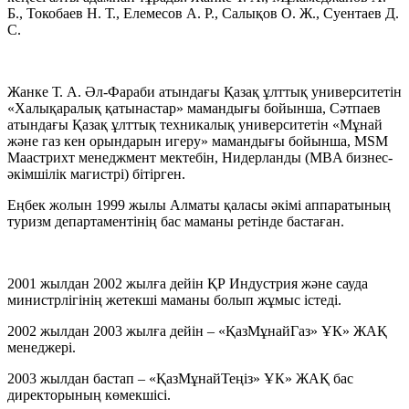
Б., Токобаев Н. Т., Елемесов А. Р., Салықов О. Ж., Суентаев Д.
С.
Жанке Т. А.
Ә
л-Фараби атындағы Қазақ ұлттық университетін
«
Халықаралық қатынастар
»
мамандығы бойынша, Сәтпаев
атындағы Қазақ ұлттық техникалық университетін
«
Мұнай
және газ кен орындарын игеру
»
мамандығы бойынша, MSM
Маастрихт менеджмент мектебін, Нидерланды (MBA бизнес-
әкімшілік магистрі) бітірген.
Еңбек жолын 1999 жылы Алматы қаласы әкімі аппаратының
туризм департаментінің бас маманы ретінде бастаған.
2001 жылдан 2002 жылға дейін ҚР Индустрия және сауда
министрлігінің жетекші маманы болып жұмыс істеді.
2002 жылдан 2003 жылға дейін –
«
ҚазМұнайГаз
»
ҰК
»
ЖАҚ
менеджері.
2003 жылдан бастап –
«
ҚазМұнайТеңіз
»
ҰК
»
ЖАҚ бас
директорының көмекшісі.