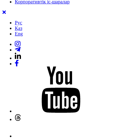
Корпоративтік іс-шаралар
Рус
Қаз
Eng