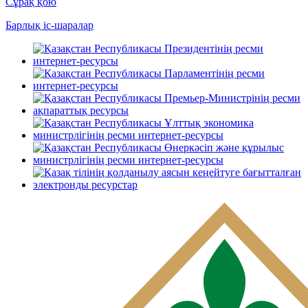
Сұрақ қою
Барлық іс-шаралар