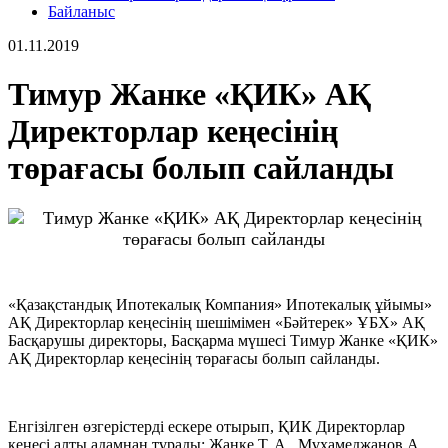
Байланыс
01.11.2019
Тимур Жанке «ҚИК» АҚ
Директорлар кеңесінің
төрағасы болып сайланды
«
Қазақстандық Ипотекалық Компания
»
Ипотекалық ұйымы
»
АҚ Директорлар кеңесінің шешімімен
«
Бәйтерек
»
ҰБХ
»
АҚ
Басқарушы директор
ы
, Басқарма мүшесі Тимур Жанке
«
ҚИК
»
АҚ Директорлар кеңесінің төрағасы болып сайланды.
Енгізілген өзгерістерді ескере отырып, ҚИК Директорлар
кеңесі алты адамнан тұрады: Жанке Т. А., М
ұ
хамеджанов А.