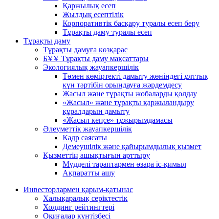
Қаржылық есеп
Жылдық есептілік
Корпоративтік басқару туралы есеп беру
Тұрақты даму туралы есеп
Тұрақты даму
Тұрақты дамуға көзқарас
БҰҰ Тұрақты даму мақсаттары
Экологиялық жауапкершілік
Төмен көміртекті дамыту жөніндегі ұлттық
күн тәртібін орындауға жәрдемдесу
Жасыл және тұрақты жобаларды қолдау
«Жасыл» және тұрақты қаржыландыру
құралдарын дамыту
«Жасыл кеңсе» тұжырымдамасы
Әлеуметтік жауапкершілік
Кадр саясаты
Демеушілік және қайырымдылық қызмет
Қызметтің ашықтығын арттыру
Мүдделі тараптармен өзара іс-қимыл
Ақпаратты ашу
Инвесторлармен қарым-қатынас
Халықаралық серіктестік
Холдинг рейтингтері
Оқиғалар күнтізбесі