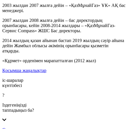
2003 жылдан 2007 жылға дейін –
«
ҚазМұнайГаз
»
ҰК
»
АҚ бас
менеджері.
2007 жылдан 2008 жылға дейін
–
бас
директордың
орынбасары, кейін 2008-2014 жылдары
–
«
ҚазМұнайГаз-
Сервис Compass
»
ЖШС Бас директоры.
2014 жылдың қазан айынан бастап 2019 жылдың сәуір айына
дейін Жамбыл облысы әкімінің орынбасары қызметін
атқарды.
«
Құрмет
»
орденімен марапатталған (2012 жыл)
Қосымша жаңалықтар
іс-шаралар
күнтізбесі
?
Іздегеніңізді
таппадыңыз ба?