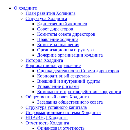
О холдинге
План развития Холдинга
Структура Холдинга
Единственный акционер
Совет директоров
Комитеты совета директоров
Правление холдинга
Комитеты правления
Организационная структура
Дочерние организации холдинга
История Холдинга
Корпоративное управление
Оценка деятельности Совета директоров
Корпоративный секретарь
Внешний и внутренний аудиты
Управление рисками
Комплаенс и противодействие коррупции
Общественный совет Холдинга
Заседания общественного совета
Структура уставного капитала
Информационные системы Холдинга
НПА/ВНД Холдинга
Отчетность Холдинга
Финансовая отчетность