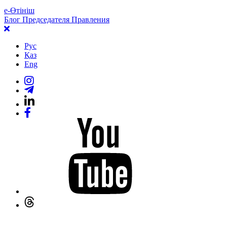
е-Өтініш
Блог Председателя Правления
Рус
Қаз
Eng