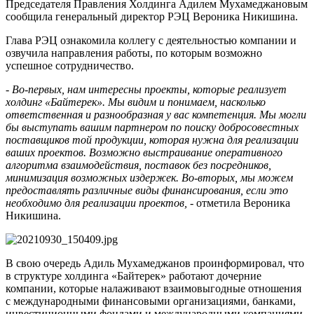
Председателя Правления Холдинга Адилем Мухамеджановым
сообщила генеральный директор РЭЦ Вероника Никишина.
Глава РЭЦ ознакомила коллегу с деятельностью компании и
озвучила направления работы, по которым возможно
успешное сотрудничество.
-
Во-первых, нам интересны проекты, которые реализует
холдинг «Байтерек». Мы видим и понимаем, насколько
ответственная и разнообразная у вас компетенция. Мы могли
бы выступать вашим партнером по поиску добросовестных
поставщиков той продукции, которая нужна для реализации
ваших проектов. Возможно выстраивание оперативного
алгоритма взаимодействия, поставок без посредников,
минимизация возможных издержек. Во-вторых, мы можем
предоставлять различные виды финансирования, если это
необходимо для реализации проектов,
- отметила Вероника
Никишина.
В свою очередь Адиль Мухамеджанов проинформировал, что
в структуре холдинга «Байтерек» работают дочерние
компании, которые налаживают взаимовыгодные отношения
с международными финансовыми организациями, банками,
инвестиционными фондами и международными компаниями.