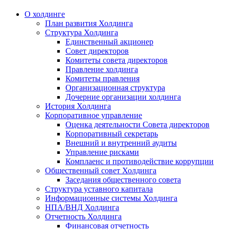
О холдинге
План развития Холдинга
Структура Холдинга
Единственный акционер
Совет директоров
Комитеты совета директоров
Правление холдинга
Комитеты правления
Организационная структура
Дочерние организации холдинга
История Холдинга
Корпоративное управление
Оценка деятельности Совета директоров
Корпоративный секретарь
Внешний и внутренний аудиты
Управление рисками
Комплаенс и противодействие коррупции
Общественный совет Холдинга
Заседания общественного совета
Структура уставного капитала
Информационные системы Холдинга
НПА/ВНД Холдинга
Отчетность Холдинга
Финансовая отчетность