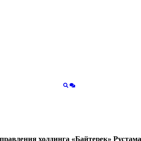
я правления холдинга «Байтерек» Руста