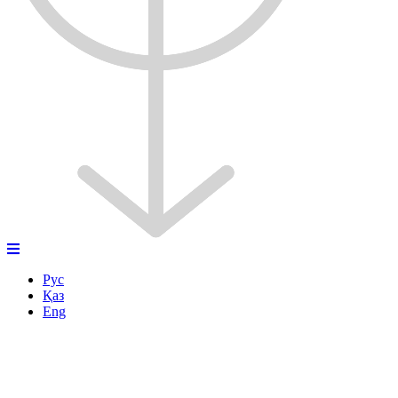
Рус
Қаз
Eng