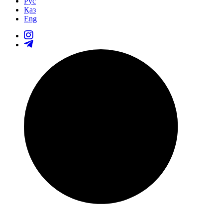
Рус
Қаз
Eng