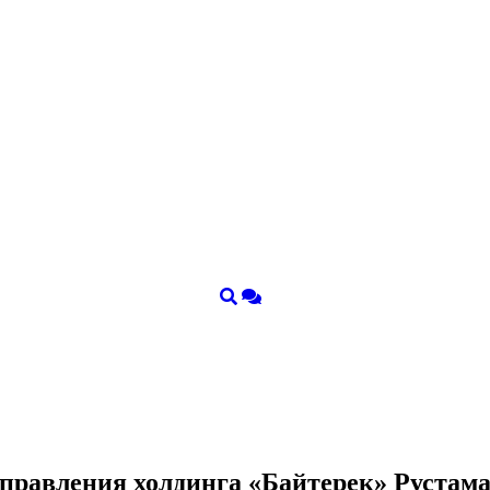
я правления холдинга «Байтерек» Руста