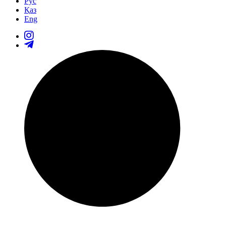
Рус
Қаз
Eng