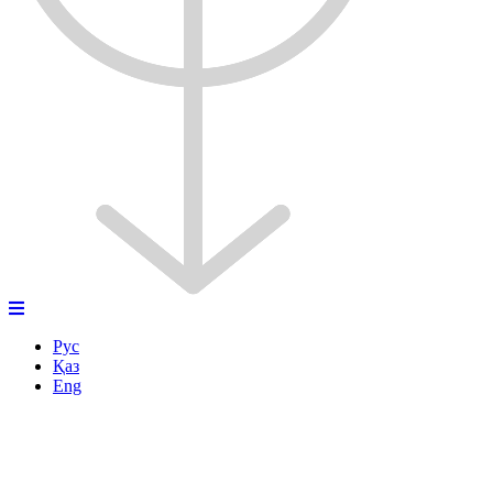
Рус
Қаз
Eng