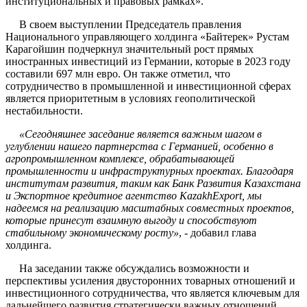
институциональных и правовых рамках».
В своем выступлении Председатель правления
Национального управляющего холдинга «Байтерек» Рустам
Карагойшин подчеркнул значительный рост прямых
иностранных инвестиций из Германии, которые в 2023 году
составили 697 млн евро. Он также отметил, что
сотрудничество в промышленной и инвестиционной сферах
является приоритетным в условиях геополитической
нестабильности.
«
Сегодняшнее заседание является важным шагом в
углублении нашего партнерства с Германией, особенно в
агропромышленном комплексе, обрабатывающей
промышленности и инфраструктурных проектах. Благодаря
институтам развития, таким как Банк Развития Казахстана
и Экспортное кредитное агентство KazakhExport, мы
надеемся на реализацию масштабных совместных проектов,
которые принесут взаимную выгоду и способствуют
стабильному экономическому росту
»
, - добавил глава
холдинга.
На заседании также обсуждались возможности и
перспективы усиления двусторонних товарных отношений и
инвестиционного сотрудничества, что является ключевым для
дальнейшего развития стратегически важных отношений