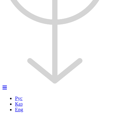
Рус
Қаз
Eng