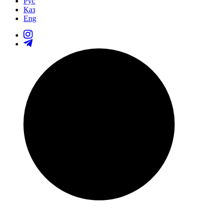
Рус
Қаз
Eng