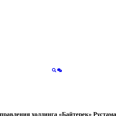
я правления холдинга «Байтерек» Руста