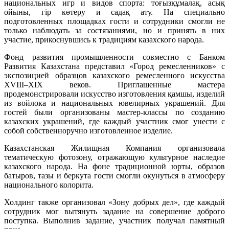
национальных игр и видов спорта: тоғызқұмалақ, асық
ойыны, гір көтеру и садақ ату. На специально
подготовленных площадках гости и сотрудники смогли не
только наблюдать за состязаниями, но и принять в них
участие, прикоснувшись к традициям казахского народа.
Фонд развития промышленности совместно с Банком
Развития Казахстана представил «Город ремесленников» с
экспозицией образцов казахского ремесленного искусства
XVIII–XIX веков. Приглашенные мастера
продемонстрировали искусство изготовления қамшы, изделий
из войлока и национальных ювелирных украшений. Для
гостей были организованы мастер-классы по созданию
казахских украшений, где каждый участник смог унести с
собой собственноручно изготовленное изделие.
Казахстанская Жилищная Компания организовала
тематическую фотозону, отражающую культурное наследие
казахского народа. На фоне традиционной юрты, образов
батыров, тазы и беркута гости смогли окунуться в атмосферу
национального колорита.
Холдинг также организовал «Зону добрых дел», где каждый
сотрудник мог вытянуть задание на совершение доброго
поступка. Выполнив задание, участник получал памятный