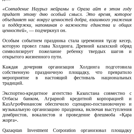
«Совпадение Наурыз мейрамы и Ораза айт в этом году
придает этому дню особый смысл. Это время, которое
объединяет нас вокруг ценностей добра, взаимного уважения
и поддержки, напоминая о важности единства и общих
ценностей»,
— подчеркнул он.
Особым событием праздника стала церемония тұсау кесер,
которую провел глава Холдинга. Древний казахский обряд
символизирует пожелание ребенку твердых шагов и
открытого жизненного пути.
Каждая дочерняя организация Холдинга подготовила
собственную праздничную площадку, что превратило
мероприятие в настоящий фестиваль национальных
традиций.
Экспортно-кредитное агентство Казахстана совместно с
Отбасы банком, Аграрной кредитной корпорацией и
КазАгроФинансом обеспечило сценарно-постановочную и
музыкальную организацию праздника, включая выступления
домбристов, вокалистов и проведение флешмоба «Қара
жорға».
Qazaqstan Investment Corporation организовал площадку