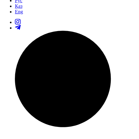
Рус
Қаз
Eng