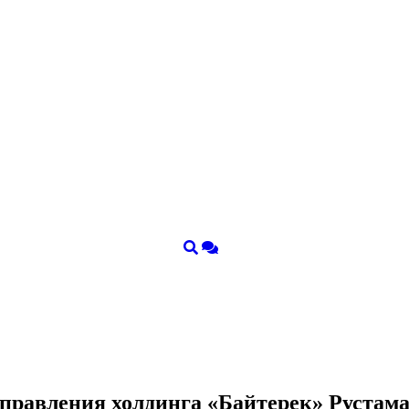
я правления холдинга «Байтерек» Руста