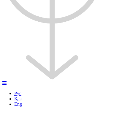
Рус
Қаз
Eng