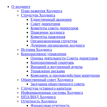
О холдинге
План развития Холдинга
Структура Холдинга
Единственный акционер
Совет директоров
Комитеты совета директоров
Правление холдинга
Комитеты правления
Организационная структура
Дочерние организации холдинга
История Холдинга
Корпоративное управление
Оценка деятельности Совета директоров
Корпоративный секретарь
Внешний и внутренний аудиты
Управление рисками
Комплаенс и противодействие коррупции
Общественный совет Холдинга
Заседания общественного совета
Структура уставного капитала
Информационные системы Холдинга
НПА/ВНД Холдинга
Отчетность Холдинга
Финансовая отчетность