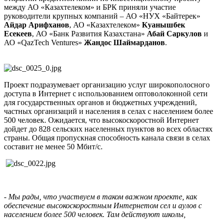
между АО «Казахтелеком» и БРК приняли участие
руководители
крупных компаний
– АО «НУХ «Байтерек»
Айдар Арифханов
, АО «Казахтелеком»
Куанышбек
Есекеев
, АО «Банк Развития Казахстана»
Абай Саркулов
и
АО «
QazTech
Ventures
»
Жандос Шаймарданов
.
Проект подразумевает организацию услуг широкополосного
доступа в Интернет с использованием оптоволоконной сети
для государственных органов и бюджетных учреждений,
частных организаций и населения в селах с населением более
500 человек. Ожидается, что высокоскоростной Интернет
дойдет до 828 сельских населенных пунктов во всех областях
страны. Общая пропускная способность канала связи в селах
составит не менее 50 Мбит/с.
- Мы рады, что участвуем в таком важном проекте, как
обеспечение высокоскоростным Интернетом сел и аулов с
населением более 500 человек. Там действуют школы,