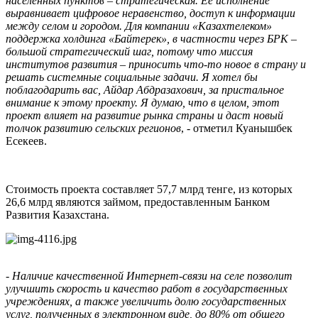
населенных пунктов – стратегическая. Ее исполнение
выравнивает цифровое неравенство, доступ к информации
между селом и городом. Для компании «Казахтелеком»
поддержка холдинга «Байтерек», в частности через БРК –
большой стратегический шаг, потому что миссия
институтов развития – приносить что-то новое в страну и
решать системные социальные задачи. Я хотел бы
поблагодарить вас, Айдар Абдразахович, за пристальное
внимание к этому проекту. Я думаю, что в целом, этот
проект влияет на развитие рынка страны и даст новый
толчок развитию сельских регионов
, - отметил Куанышбек
Есекеев.
Стоимость проекта составляет 57,7 млрд тенге, из которых
26,6 млрд являются займом, предоставленным Банком
Развития Казахстана.
- Наличие качественной Интернет-связи на селе позволит
улучшить скорость и качество работ в государственных
учреждениях, а также увеличить долю государственных
услуг, полученных в электронном виде, до 80% от общего