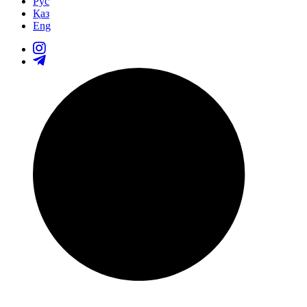
Рус
Қаз
Eng