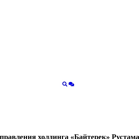
я правления холдинга «Байтерек» Руста