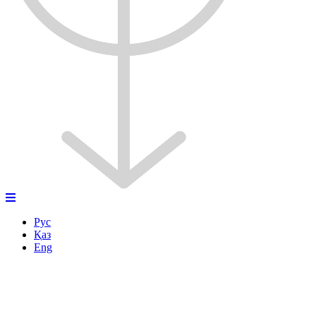
Рус
Қаз
Eng